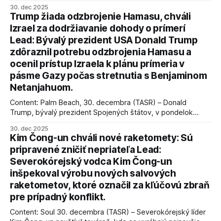
úspechy a odkaz.
30. dec 2025
Trump žiada odzbrojenie Hamasu, chváli
Izrael za dodržiavanie dohody o prímerí
Lead: Bývalý prezident USA Donald Trump
zdôraznil potrebu odzbrojenia Hamasu a
ocenil prístup Izraela k plánu prímeria v
pásme Gazy počas stretnutia s Benjaminom
Netanjahuom.
Content: Palm Beach, 30. decembra (TASR) – Donald
Trump, bývalý prezident Spojených štátov, v pondelok
vyhlásil, že odzbrojenie palestínskeho hnutia Hamas je
30. dec 2025
kľúčové pre úspešné dosiahnutie prímeria v Gaze. Agentúra
Kim Čong-un chváli nové raketomety: Sú
AFP informuje, že Trump vyjadril presvedčenie, že Izrael plní
pripravené zničiť nepriateľa Lead:
podmienky dohody o prí
Severokórejský vodca Kim Čong-un
inšpekoval výrobu nových salvových
raketometov, ktoré označil za kľúčovú zbraň
pre prípadný konflikt.
Content: Soul 30. decembra (TASR) – Severokórejský líder