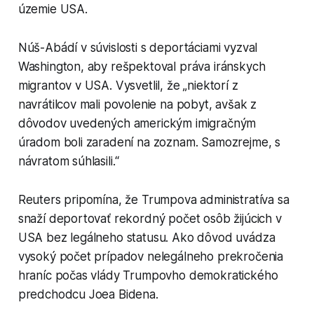
územie USA.
Núš-Abádí v súvislosti s deportáciami vyzval
Washington, aby rešpektoval práva iránskych
migrantov v USA. Vysvetlil, že „niektorí z
navrátilcov mali povolenie na pobyt, avšak z
dôvodov uvedených americkým imigračným
úradom boli zaradení na zoznam. Samozrejme, s
návratom súhlasili.“
Reuters pripomína, že Trumpova administratíva sa
snaží deportovať rekordný počet osôb žijúcich v
USA bez legálneho statusu. Ako dôvod uvádza
vysoký počet prípadov nelegálneho prekročenia
hraníc počas vlády Trumpovho demokratického
predchodcu Joea Bidena.