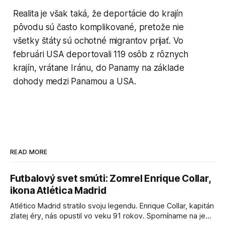
Realita je však taká, že deportácie do krajín
pôvodu sú často komplikované, pretože nie
všetky štáty sú ochotné migrantov prijať. Vo
februári USA deportovali 119 osôb z rôznych
krajín, vrátane Iránu, do Panamy na základe
dohody medzi Panamou a USA.
READ MORE
Futbalový svet smúti: Zomrel Enrique Collar,
ikona Atlética Madrid
Atlético Madrid stratilo svoju legendu. Enrique Collar, kapitán
zlatej éry, nás opustil vo veku 91 rokov. Spomíname na jeho