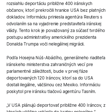
rozsiahlu deportáciu približne 400 iránskych
občanov, ktorí prekročili hranice USA bez platných
dokladov. Informáciu priniesla agentúra Reuters s
odvolaním sa na vyjadrenie predstaviteľa iránskej
vlády. Tento krok je považovaný za súčasť tvrdého
postupu administratívy amerického prezidenta
Donalda Trumpa voči nelegálnej migrácii.
Podľa Hosejna Núš-Abádího, generálneho riaditeľa
iránskeho ministerstva zahraničných vecí pre
parlamentné záležitosti, bude v prvej fáze
deportovaných 120 Iráncov, ktorí sa do USA
dostali ilegálne, väčšinou cez Mexiko. Informáciu
poskytol pre iránsku tlačovú agentúru Tasním.
„V USA plánujú deportovať približne 400 Iráncov, z
ktorých väčšina vstúpila do krajiny nelegálne,“