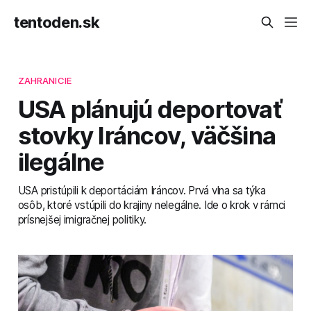
tentoden.sk
ZAHRANICIE
USA plánujú deportovať
stovky Iráncov, väčšina
ilegálne
USA pristúpili k deportáciám Iráncov. Prvá vlna sa týka
osôb, ktoré vstúpili do krajiny nelegálne. Ide o krok v rámci
prísnejšej imigračnej politiky.