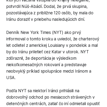
potvrdil Núš-Abádí. Dodal, že prvá skupina,
pozostávajúca z približne 120 osôb, by mala do
Iránu doraziť v priebehu nasledujúcich dní.
Denník New York Times (NYT) ako prvý
informoval o tomto kroku a uviedol, že charterový
let odletel z americkej Louisiany v pondelok a mal
by do Iránu priletieť cez Katar v utorok. NYT
zdôraznil, že deportácia je výsledkom
niekoľkomesačných rokovaní a predstavuje
neobvyklý príklad spolupráce medzi Iránom a
USA.
Podľa NYT sa niektorí Iránci prihlásili na
dobrovoľný odchod po mesiacoch strávených v
detenčných centrách, zatiaľ čo iní odmietali opustiť