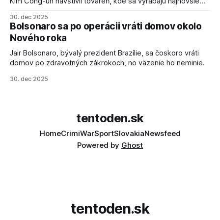
Kim Čong-un navštívil továreň, kde sa vyrábajú najnovšie
salvové raketomety a nešetril chválou na ich deštrukčné
30. dec 2025
schopnosti. Informovali o tom štátne médiá KĽDR, na ktoré
Bolsonaro sa po operácii vráti domov okolo
sa odvoláva agentúra AFP.
Nového roka
Jair Bolsonaro, bývalý prezident Brazílie, sa čoskoro vráti
domov po zdravotných zákrokoch, no väzenie ho neminie.
30. dec 2025
tentoden.sk
Home
Crimi
War
Sport
Slovakia
Newsfeed
Powered by
Ghost
tentoden.sk