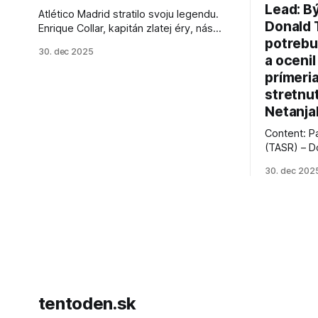
Lead: B
Atlético Madrid stratilo svoju legendu.
Donald 
Enrique Collar, kapitán zlatej éry, nás
potrebu
opustil vo veku 91 rokov. Spomíname na
30. dec 2025
jeho úspechy a odkaz.
a ocenil
prímeri
stretnu
Netanja
Content: P
(TASR) – D
prezident 
30. dec 202
vyhlásil, 
hnutia Ham
dosiahnuti
AFP informu
presvedčen
dohody o p
tentoden.sk