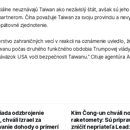
ciálne neuznávajú Taiwan ako nezávislý štát, avšak sú jeh
rtnerom. Čína považuje Taiwan za svoju provinciu a nevyl
 opätovné zjednotenie.
rstvo zahraničných vecí v reakcii na oznámenie uviedlo, ž
iwanu počas druhého funkčného obdobia Trumpovej vlády
záväzok USA voči bezpečnosti Taiwanu.“ Cituje agentúra A
iada odzbrojenie
Kim Čong-un chváli n
chváli Izrael za
raketomety: Sú pripr
vanie dohody o prímerí
zničiť nepriateľa Lead: