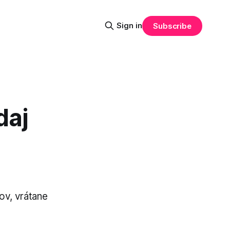
Sign in
Subscribe
daj
rov, vrátane