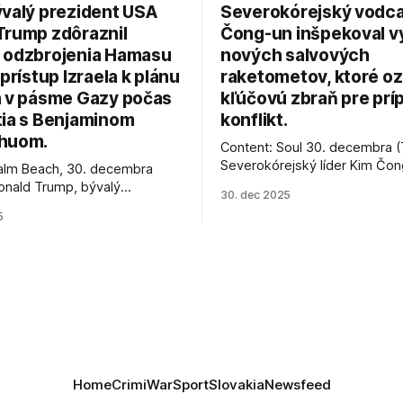
ývalý prezident USA
Severokórejský vodc
Trump zdôraznil
Čong-un inšpekoval v
 odzbrojenia Hamasu
nových salvových
 prístup Izraela k plánu
raketometov, ktoré oz
a v pásme Gazy počas
kľúčovú zbraň pre prí
tia s Benjaminom
konflikt.
huom.
Content: Soul 30. decembra (
Severokórejský líder Kim Čo
alm Beach, 30. decembra
navštívil továreň, kde sa vyrá
onald Trump, bývalý
30. dec 2025
najnovšie salvové raketomety 
Spojených štátov, v pondelok
5
chválou na ich deštrukčné sch
že odzbrojenie palestínskeho
Informovali o tom štátne méd
as je kľúčové pre úspešné
ktoré sa odvoláva agentúra A
e prímeria v Gaze. Agentúra
je, že Trump vyjadril
ie, že Izrael plní podmienky
rí
Home
Crimi
War
Sport
Slovakia
Newsfeed