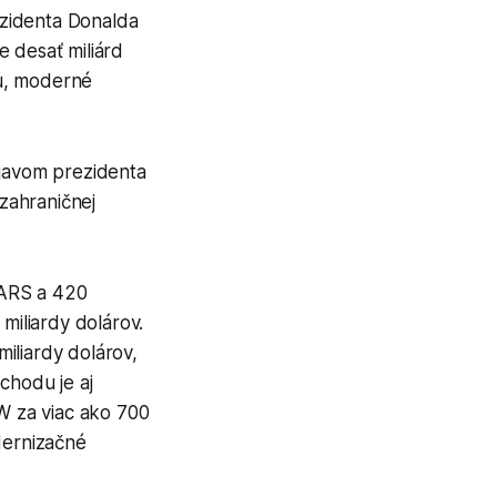
ezidenta Donalda
e desať miliárd
tu, moderné
ejavom prezidenta
zahraničnej
MARS a 420
miliardy dolárov.
iliardy dolárov,
chodu je aj
OW za viac ako 700
dernizačné