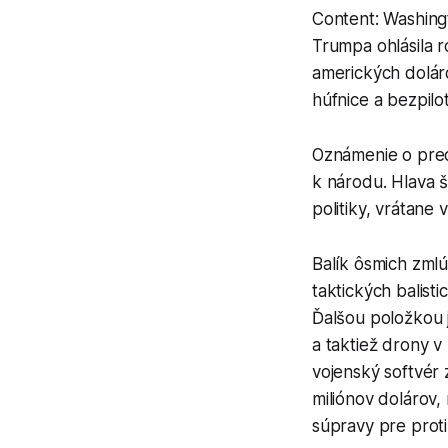
Content: Washing
Trumpa ohlásila r
amerických dolár
húfnice a bezpilo
Oznámenie o preda
k národu. Hlava 
politiky, vrátane
Balík ôsmich zml
taktických balist
Ďalšou položkou j
a taktiež drony v
vojenský softvér 
miliónov dolárov,
súpravy pre proti