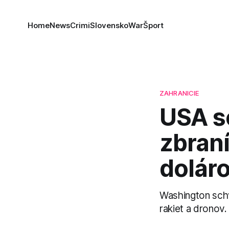
Home
News
Crimi
Slovensko
War
Šport
ZAHRANICIE
USA sc
zbraní
dolár
Washington schvá
rakiet a dronov