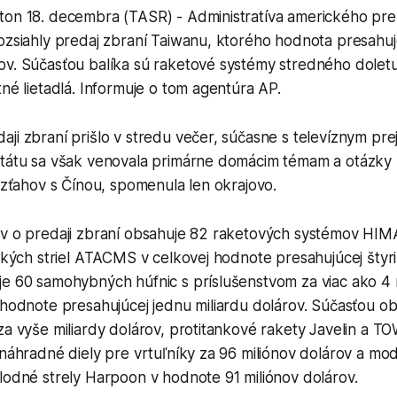
ton 18. decembra (TASR) - Administratíva amerického pr
ozsiahly predaj zbraní Taiwanu, ktorého hodnota presahuj
ov. Súčasťou balíka sú raketové systémy stredného dole
tné lietadlá. Informuje o tom agentúra AP.
ji zbraní prišlo v stredu večer, súčasne s televíznym pr
štátu sa však venovala primárne domácim témam a otázky 
 vzťahov s Čínou, spomenula len okrajovo.
úv o predaji zbraní obsahuje 82 raketových systémov HI
ických striel ATACMS v celkovej hodnote presahujúcej štyri 
e 60 samohybných húfnic s príslušenstvom za viac ako 4 m
 hodnote presahujúcej jednu miliardu dolárov. Súčasťou ob
za vyše miliardy dolárov, protitankové rakety Javelin a T
 náhradné diely pre vrtuľníky za 96 miliónov dolárov a mo
lodné strely Harpoon v hodnote 91 miliónov dolárov.