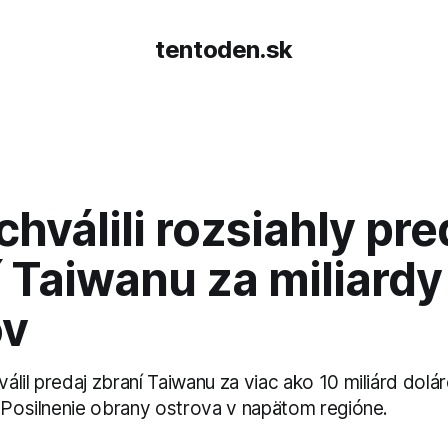
tentoden.sk
hválili rozsiahly pre
 Taiwanu za miliardy
ov
lil predaj zbraní Taiwanu za viac ako 10 miliárd dolá
. Posilnenie obrany ostrova v napätom regióne.