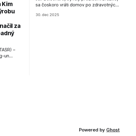
a Kim
sa čoskoro vráti domov po zdravotných
ýrobu
zákrokoch, no väzenie ho neminie.
30. dec 2025
načil za
padný
TASR) –
ng-un
bajú
a nešetril
opnosti.
iá KĽDR, na
FP.
Powered by
Ghost