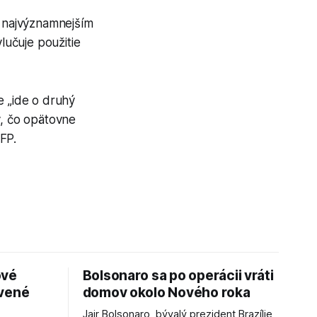
o najvýznamnejším
učuje použitie
e „ide o druhý
, čo opätovne
FP.
ové
Bolsonaro sa po operácii vráti
avené
domov okolo Nového roka
Jair Bolsonaro, bývalý prezident Brazílie,