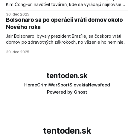
Kim Čong-un navštívil továreň, kde sa vyrábajú najnovšie
salvové raketomety a nešetril chválou na ich deštrukčné
30. dec 2025
schopnosti. Informovali o tom štátne médiá KĽDR, na ktoré
Bolsonaro sa po operácii vráti domov okolo
sa odvoláva agentúra AFP.
Nového roka
Jair Bolsonaro, bývalý prezident Brazílie, sa čoskoro vráti
domov po zdravotných zákrokoch, no väzenie ho neminie.
30. dec 2025
tentoden.sk
Home
Crimi
War
Sport
Slovakia
Newsfeed
Powered by
Ghost
tentoden.sk