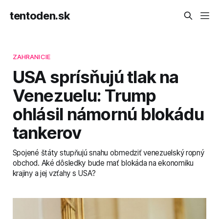
tentoden.sk
ZAHRANICIE
USA sprísňujú tlak na
Venezuelu: Trump
ohlásil námornú blokádu
tankerov
Spojené štáty stupňujú snahu obmedziť venezuelský ropný
obchod. Aké dôsledky bude mať blokáda na ekonomiku
krajiny a jej vzťahy s USA?