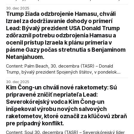
úspechy a odkaz.
30. dec 2025
Trump žiada odzbrojenie Hamasu, chváli
Izrael za dodržiavanie dohody o prímerí
Lead: Bývalý prezident USA Donald Trump
zdôraznil potrebu odzbrojenia Hamasu a
ocenil prístup Izraela k plánu prímeria v
pásme Gazy počas stretnutia s Benjaminom
Netanjahuom.
Content: Palm Beach, 30. decembra (TASR) – Donald
Trump, bývalý prezident Spojených štátov, v pondelok
vyhlásil, že odzbrojenie palestínskeho hnutia Hamas je
30. dec 2025
kľúčové pre úspešné dosiahnutie prímeria v Gaze. Agentúra
Kim Čong-un chváli nové raketomety: Sú
AFP informuje, že Trump vyjadril presvedčenie, že Izrael plní
pripravené zničiť nepriateľa Lead:
podmienky dohody o prí
Severokórejský vodca Kim Čong-un
inšpekoval výrobu nových salvových
raketometov, ktoré označil za kľúčovú zbraň
pre prípadný konflikt.
Content: Soul 30. decembra (TASR) – Severokórejský líder