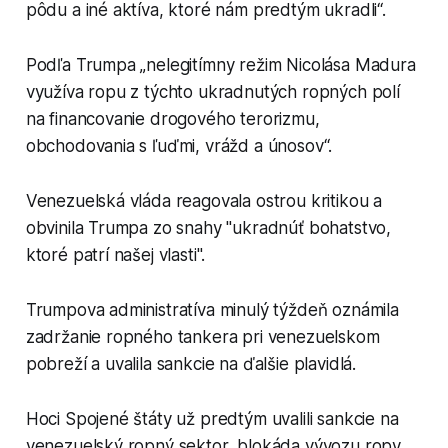
pôdu a iné aktíva, ktoré nám predtým ukradli“.
Podľa Trumpa „nelegitímny režim Nicolása Madura
využíva ropu z týchto ukradnutých ropných polí
na financovanie drogového terorizmu,
obchodovania s ľuďmi, vrážd a únosov“.
Venezuelská vláda reagovala ostrou kritikou a
obvinila Trumpa zo snahy "ukradnúť bohatstvo,
ktoré patrí našej vlasti".
Trumpova administratíva minulý týždeň oznámila
zadržanie ropného tankera pri venezuelskom
pobreží a uvalila sankcie na ďalšie plavidlá.
Hoci Spojené štáty už predtým uvalili sankcie na
venezuelský ropný sektor, blokáda vývozu ropy