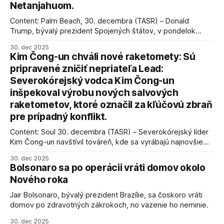
Netanjahuom.
Content: Palm Beach, 30. decembra (TASR) – Donald
Trump, bývalý prezident Spojených štátov, v pondelok
vyhlásil, že odzbrojenie palestínskeho hnutia Hamas je
30. dec 2025
kľúčové pre úspešné dosiahnutie prímeria v Gaze. Agentúra
Kim Čong-un chváli nové raketomety: Sú
AFP informuje, že Trump vyjadril presvedčenie, že Izrael plní
pripravené zničiť nepriateľa Lead:
podmienky dohody o prí
Severokórejský vodca Kim Čong-un
inšpekoval výrobu nových salvových
raketometov, ktoré označil za kľúčovú zbraň
pre prípadný konflikt.
Content: Soul 30. decembra (TASR) – Severokórejský líder
Kim Čong-un navštívil továreň, kde sa vyrábajú najnovšie
salvové raketomety a nešetril chválou na ich deštrukčné
30. dec 2025
schopnosti. Informovali o tom štátne médiá KĽDR, na ktoré
Bolsonaro sa po operácii vráti domov okolo
sa odvoláva agentúra AFP.
Nového roka
Jair Bolsonaro, bývalý prezident Brazílie, sa čoskoro vráti
domov po zdravotných zákrokoch, no väzenie ho neminie.
30. dec 2025