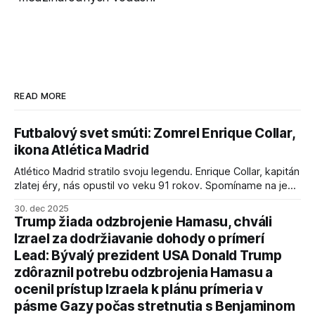
READ MORE
Futbalový svet smúti: Zomrel Enrique Collar,
ikona Atlética Madrid
Atlético Madrid stratilo svoju legendu. Enrique Collar, kapitán
zlatej éry, nás opustil vo veku 91 rokov. Spomíname na jeho
úspechy a odkaz.
30. dec 2025
Trump žiada odzbrojenie Hamasu, chváli
Izrael za dodržiavanie dohody o prímerí
Lead: Bývalý prezident USA Donald Trump
zdôraznil potrebu odzbrojenia Hamasu a
ocenil prístup Izraela k plánu prímeria v
pásme Gazy počas stretnutia s Benjaminom