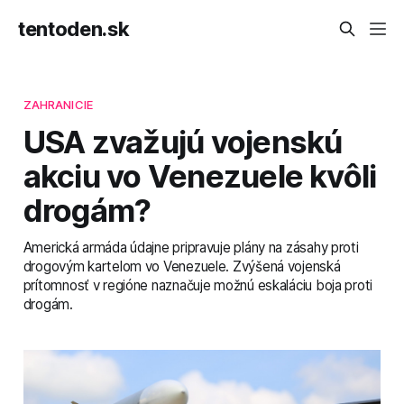
tentoden.sk
ZAHRANICIE
USA zvažujú vojenskú
akciu vo Venezuele kvôli
drogám?
Americká armáda údajne pripravuje plány na zásahy proti
drogovým kartelom vo Venezuele. Zvýšená vojenská
prítomnosť v regióne naznačuje možnú eskaláciu boja proti
drogám.