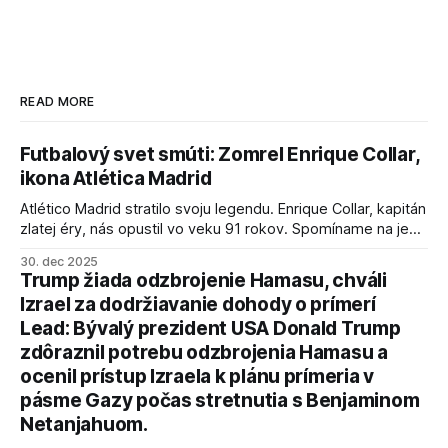
READ MORE
Futbalový svet smúti: Zomrel Enrique Collar,
ikona Atlética Madrid
Atlético Madrid stratilo svoju legendu. Enrique Collar, kapitán
zlatej éry, nás opustil vo veku 91 rokov. Spomíname na jeho
úspechy a odkaz.
30. dec 2025
Trump žiada odzbrojenie Hamasu, chváli
Izrael za dodržiavanie dohody o prímerí
Lead: Bývalý prezident USA Donald Trump
zdôraznil potrebu odzbrojenia Hamasu a
ocenil prístup Izraela k plánu prímeria v
pásme Gazy počas stretnutia s Benjaminom
Netanjahuom.