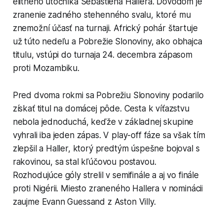
elitného útočníka Sebastiena Hallera. Dôvodom je
zranenie zadného stehenného svalu, ktoré mu
znemožní účasť na turnaji. Africký pohár štartuje
už túto nedeľu a Pobrežie Slonoviny, ako obhajca
titulu, vstúpi do turnaja 24. decembra zápasom
proti Mozambiku.
Pred dvoma rokmi sa Pobrežiu Slonoviny podarilo
získať titul na domácej pôde. Cesta k víťazstvu
nebola jednoduchá, keďže v základnej skupine
vyhrali iba jeden zápas. V play-off fáze sa však tím
zlepšil a Haller, ktorý predtým úspešne bojoval s
rakovinou, sa stal kľúčovou postavou.
Rozhodujúce góly strelil v semifinále a aj vo finále
proti Nigérii. Miesto zraneného Hallera v nominácii
zaujme Evann Guessand z Aston Villy.