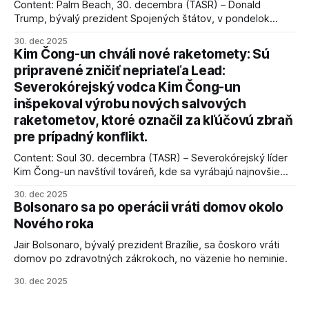
Content: Palm Beach, 30. decembra (TASR) – Donald
Trump, bývalý prezident Spojených štátov, v pondelok
vyhlásil, že odzbrojenie palestínskeho hnutia Hamas je
30. dec 2025
kľúčové pre úspešné dosiahnutie prímeria v Gaze. Agentúra
Kim Čong-un chváli nové raketomety: Sú
AFP informuje, že Trump vyjadril presvedčenie, že Izrael plní
pripravené zničiť nepriateľa Lead:
podmienky dohody o prí
Severokórejský vodca Kim Čong-un
inšpekoval výrobu nových salvových
raketometov, ktoré označil za kľúčovú zbraň
pre prípadný konflikt.
Content: Soul 30. decembra (TASR) – Severokórejský líder
Kim Čong-un navštívil továreň, kde sa vyrábajú najnovšie
salvové raketomety a nešetril chválou na ich deštrukčné
30. dec 2025
schopnosti. Informovali o tom štátne médiá KĽDR, na ktoré
Bolsonaro sa po operácii vráti domov okolo
sa odvoláva agentúra AFP.
Nového roka
Jair Bolsonaro, bývalý prezident Brazílie, sa čoskoro vráti
domov po zdravotných zákrokoch, no väzenie ho neminie.
30. dec 2025