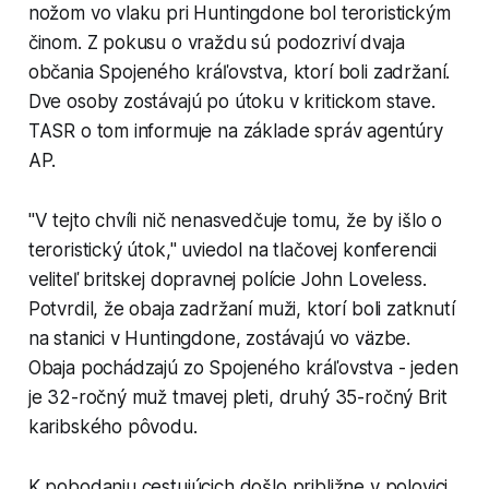
nožom vo vlaku pri Huntingdone bol teroristickým
činom. Z pokusu o vraždu sú podozriví dvaja
občania Spojeného kráľovstva, ktorí boli zadržaní.
Dve osoby zostávajú po útoku v kritickom stave.
TASR o tom informuje na základe správ agentúry
AP.
"V tejto chvíli nič nenasvedčuje tomu, že by išlo o
teroristický útok," uviedol na tlačovej konferencii
veliteľ britskej dopravnej polície John Loveless.
Potvrdil, že obaja zadržaní muži, ktorí boli zatknutí
na stanici v Huntingdone, zostávajú vo väzbe.
Obaja pochádzajú zo Spojeného kráľovstva - jeden
je 32-ročný muž tmavej pleti, druhý 35-ročný Brit
karibského pôvodu.
K pobodaniu cestujúcich došlo približne v polovici