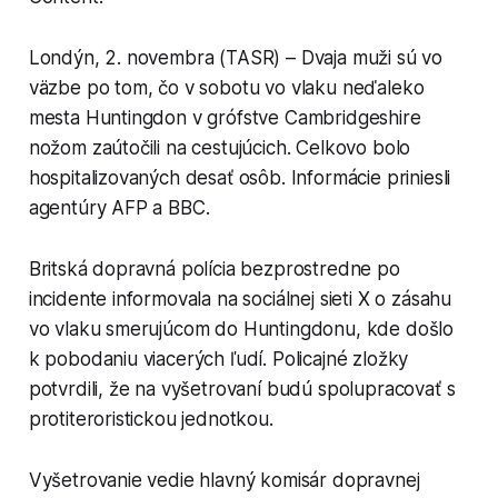
Londýn, 2. novembra (TASR) – Dvaja muži sú vo
väzbe po tom, čo v sobotu vo vlaku neďaleko
mesta Huntingdon v grófstve Cambridgeshire
nožom zaútočili na cestujúcich. Celkovo bolo
hospitalizovaných desať osôb. Informácie priniesli
agentúry AFP a BBC.
Britská dopravná polícia bezprostredne po
incidente informovala na sociálnej sieti X o zásahu
vo vlaku smerujúcom do Huntingdonu, kde došlo
k pobodaniu viacerých ľudí. Policajné zložky
potvrdili, že na vyšetrovaní budú spolupracovať s
protiteroristickou jednotkou.
Vyšetrovanie vedie hlavný komisár dopravnej