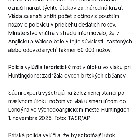
označil nárast týchto útokov za „národnú krízu“.
Vláda sa snaží znížiť počet zločinov s použitím
nožov o polovicu v priebehu desiatich rokov.
Ministerstvo vnútra v stredu informovalo, že v
Anglicku a Walese bolo v tejto súvislosti „zaistených
alebo odovzdaných“ takmer 60 000 nožov.
Polícia vylúčila teroristický motív útoku vo vlaku pri
Huntingdone; zadržala dvoch britských občanov
Súdni experti vyšetrujú na železničnej stanici po
masívnom útoku nožom vo vlaku smerujúcom do
Londýna vo východoanglickom meste Huntingdon
1. novembra 2025. Foto: TASR/AP
Britská polícia vylúčila, že by sobotňajší útok