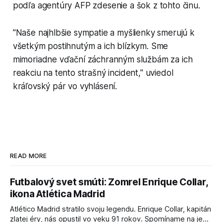
podľa agentúry AFP zdesenie a šok z tohto činu.
"Naše najhlbšie sympatie a myšlienky smerujú k
všetkým postihnutým a ich blízkym. Sme
mimoriadne vďační záchranným službám za ich
reakciu na tento strašný incident," uviedol
kráľovský pár vo vyhlásení.
READ MORE
Futbalový svet smúti: Zomrel Enrique Collar,
ikona Atlética Madrid
Atlético Madrid stratilo svoju legendu. Enrique Collar, kapitán
zlatej éry, nás opustil vo veku 91 rokov. Spomíname na jeho