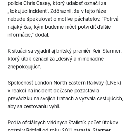
polície Chris Casey, ktorý udalosť označil za
„šokujúci incident“. Zdôraznil, že v tejto fáze
nebude špekulovať o motíve páchateľov. "Potrvá
nejaký čas, kým budeme môcť potvrdiť ďalšie
informácie," dodal.
K situácii sa vyjadril aj britský premiér Keir Starmer,
ktorý útok označil za „desivý a mimoriadne
znepokojujúci“.
Spoločnosť London North Eastern Railway (LNER)
v reakcii na incident dočasne pozastavila
prevádzku na svojich tratiach a vyzvala cestujúcich,
aby sa cestovaniu vyhli.
Podľa oficiálnych vládnych štatistík počet útokov
nožmi v Británii od roku 2011 narastá. Starmer