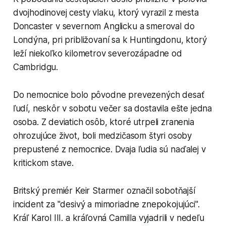
dvojhodinovej cesty vlaku, ktorý vyrazil z mesta
Doncaster v severnom Anglicku a smeroval do
Londýna, pri približovaní sa k Huntingdonu, ktorý
leží niekoľko kilometrov severozápadne od
Cambridgu.
Do nemocnice bolo pôvodne prevezených desať
ľudí, neskôr v sobotu večer sa dostavila ešte jedna
osoba. Z deviatich osôb, ktoré utrpeli zranenia
ohrozujúce život, boli medzičasom štyri osoby
prepustené z nemocnice. Dvaja ľudia sú naďalej v
kritickom stave.
Britský premiér Keir Starmer označil sobotňajší
incident za "desivý a mimoriadne znepokojujúci".
Kráľ Karol III. a kráľovná Camilla vyjadrili v nedeľu