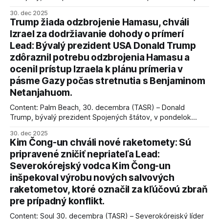
úspechy a odkaz.
30. dec 2025
Trump žiada odzbrojenie Hamasu, chváli
Izrael za dodržiavanie dohody o prímerí
Lead: Bývalý prezident USA Donald Trump
zdôraznil potrebu odzbrojenia Hamasu a
ocenil prístup Izraela k plánu prímeria v
pásme Gazy počas stretnutia s Benjaminom
Netanjahuom.
Content: Palm Beach, 30. decembra (TASR) – Donald
Trump, bývalý prezident Spojených štátov, v pondelok
vyhlásil, že odzbrojenie palestínskeho hnutia Hamas je
30. dec 2025
kľúčové pre úspešné dosiahnutie prímeria v Gaze. Agentúra
Kim Čong-un chváli nové raketomety: Sú
AFP informuje, že Trump vyjadril presvedčenie, že Izrael plní
pripravené zničiť nepriateľa Lead:
podmienky dohody o prí
Severokórejský vodca Kim Čong-un
inšpekoval výrobu nových salvových
raketometov, ktoré označil za kľúčovú zbraň
pre prípadný konflikt.
Content: Soul 30. decembra (TASR) – Severokórejský líder