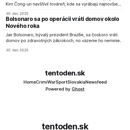
Kim Čong-un navštívil továreň, kde sa vyrábajú najnovšie
salvové raketomety a nešetril chválou na ich deštrukčné
30. dec 2025
schopnosti. Informovali o tom štátne médiá KĽDR, na ktoré
Bolsonaro sa po operácii vráti domov okolo
sa odvoláva agentúra AFP.
Nového roka
Jair Bolsonaro, bývalý prezident Brazílie, sa čoskoro vráti
domov po zdravotných zákrokoch, no väzenie ho neminie.
30. dec 2025
tentoden.sk
Home
Crimi
War
Sport
Slovakia
Newsfeed
Powered by
Ghost
tentoden.sk