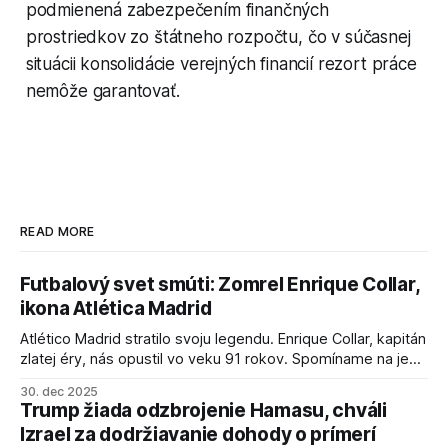
podmienená zabezpečením finančných
prostriedkov zo štátneho rozpočtu, čo v súčasnej
situácii konsolidácie verejných financií rezort práce
nemôže garantovať.
READ MORE
Futbalový svet smúti: Zomrel Enrique Collar,
ikona Atlética Madrid
Atlético Madrid stratilo svoju legendu. Enrique Collar, kapitán
zlatej éry, nás opustil vo veku 91 rokov. Spomíname na jeho
úspechy a odkaz.
30. dec 2025
Trump žiada odzbrojenie Hamasu, chváli
Izrael za dodržiavanie dohody o prímerí