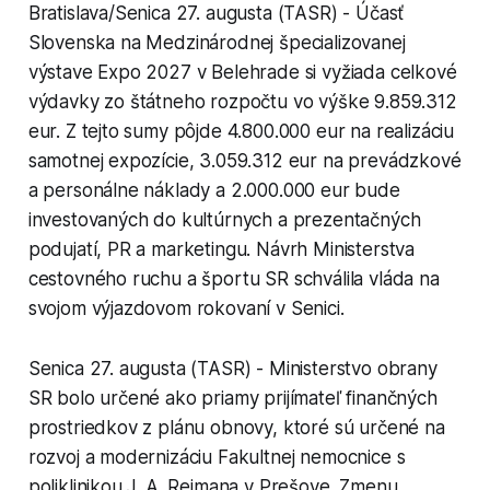
Bratislava/Senica 27. augusta (TASR) - Účasť
Slovenska na Medzinárodnej špecializovanej
výstave Expo 2027 v Belehrade si vyžiada celkové
výdavky zo štátneho rozpočtu vo výške 9.859.312
eur. Z tejto sumy pôjde 4.800.000 eur na realizáciu
samotnej expozície, 3.059.312 eur na prevádzkové
a personálne náklady a 2.000.000 eur bude
investovaných do kultúrnych a prezentačných
podujatí, PR a marketingu. Návrh Ministerstva
cestovného ruchu a športu SR schválila vláda na
svojom výjazdovom rokovaní v Senici.
Senica 27. augusta (TASR) - Ministerstvo obrany
SR bolo určené ako priamy prijímateľ finančných
prostriedkov z plánu obnovy, ktoré sú určené na
rozvoj a modernizáciu Fakultnej nemocnice s
poliklinikou J. A. Reimana v Prešove. Zmenu