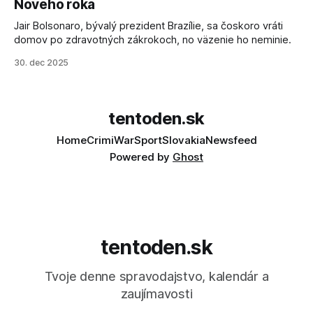
Nového roka
Jair Bolsonaro, bývalý prezident Brazílie, sa čoskoro vráti
domov po zdravotných zákrokoch, no väzenie ho neminie.
30. dec 2025
tentoden.sk
Home
Crimi
War
Sport
Slovakia
Newsfeed
Powered by
Ghost
tentoden.sk
Tvoje denne spravodajstvo, kalendár a
zaujímavosti