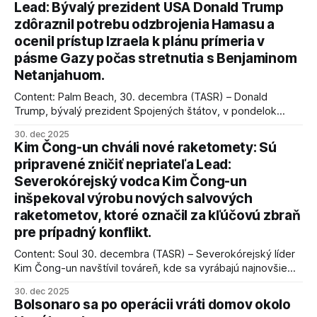
Lead: Bývalý prezident USA Donald Trump
zdôraznil potrebu odzbrojenia Hamasu a
ocenil prístup Izraela k plánu prímeria v
pásme Gazy počas stretnutia s Benjaminom
Netanjahuom.
Content: Palm Beach, 30. decembra (TASR) – Donald
Trump, bývalý prezident Spojených štátov, v pondelok
vyhlásil, že odzbrojenie palestínskeho hnutia Hamas je
30. dec 2025
kľúčové pre úspešné dosiahnutie prímeria v Gaze. Agentúra
Kim Čong-un chváli nové raketomety: Sú
AFP informuje, že Trump vyjadril presvedčenie, že Izrael plní
pripravené zničiť nepriateľa Lead:
podmienky dohody o prí
Severokórejský vodca Kim Čong-un
inšpekoval výrobu nových salvových
raketometov, ktoré označil za kľúčovú zbraň
pre prípadný konflikt.
Content: Soul 30. decembra (TASR) – Severokórejský líder
Kim Čong-un navštívil továreň, kde sa vyrábajú najnovšie
salvové raketomety a nešetril chválou na ich deštrukčné
30. dec 2025
schopnosti. Informovali o tom štátne médiá KĽDR, na ktoré
Bolsonaro sa po operácii vráti domov okolo
sa odvoláva agentúra AFP.