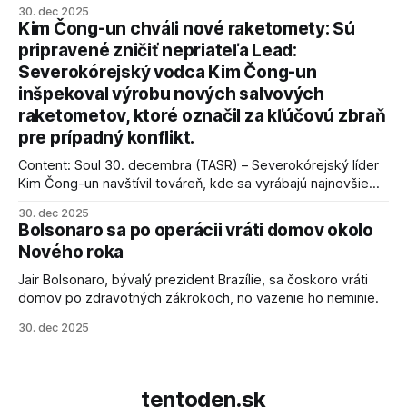
30. dec 2025
kľúčové pre úspešné dosiahnutie prímeria v Gaze. Agentúra
Kim Čong-un chváli nové raketomety: Sú
AFP informuje, že Trump vyjadril presvedčenie, že Izrael plní
pripravené zničiť nepriateľa Lead:
podmienky dohody o prí
Severokórejský vodca Kim Čong-un
inšpekoval výrobu nových salvových
raketometov, ktoré označil za kľúčovú zbraň
pre prípadný konflikt.
Content: Soul 30. decembra (TASR) – Severokórejský líder
Kim Čong-un navštívil továreň, kde sa vyrábajú najnovšie
salvové raketomety a nešetril chválou na ich deštrukčné
30. dec 2025
schopnosti. Informovali o tom štátne médiá KĽDR, na ktoré
Bolsonaro sa po operácii vráti domov okolo
sa odvoláva agentúra AFP.
Nového roka
Jair Bolsonaro, bývalý prezident Brazílie, sa čoskoro vráti
domov po zdravotných zákrokoch, no väzenie ho neminie.
30. dec 2025
tentoden.sk