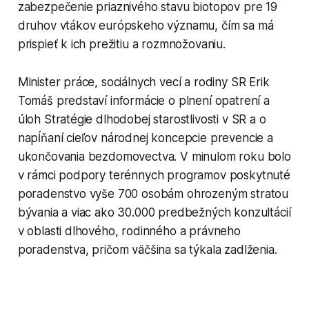
zabezpečenie priaznivého stavu biotopov pre 19
druhov vtákov európskeho významu, čím sa má
prispieť k ich prežitiu a rozmnožovaniu.
Minister práce, sociálnych vecí a rodiny SR Erik
Tomáš predstaví informácie o plnení opatrení a
úloh Stratégie dlhodobej starostlivosti v SR a o
napĺňaní cieľov národnej koncepcie prevencie a
ukončovania bezdomovectva. V minulom roku bolo
v rámci podpory terénnych programov poskytnuté
poradenstvo vyše 700 osobám ohrozeným stratou
bývania a viac ako 30.000 predbežných konzultácií
v oblasti dlhového, rodinného a právneho
poradenstva, pričom väčšina sa týkala zadlženia.