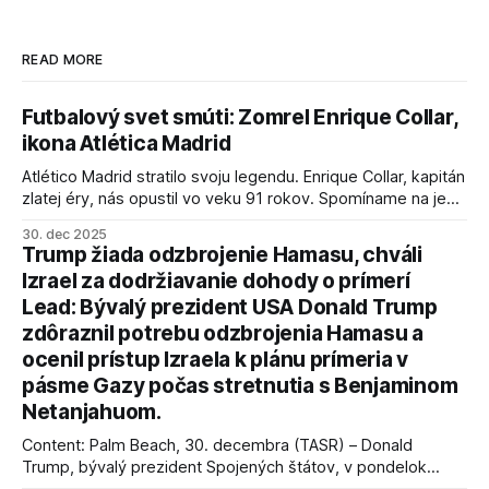
READ MORE
Futbalový svet smúti: Zomrel Enrique Collar,
ikona Atlética Madrid
Atlético Madrid stratilo svoju legendu. Enrique Collar, kapitán
zlatej éry, nás opustil vo veku 91 rokov. Spomíname na jeho
úspechy a odkaz.
30. dec 2025
Trump žiada odzbrojenie Hamasu, chváli
Izrael za dodržiavanie dohody o prímerí
Lead: Bývalý prezident USA Donald Trump
zdôraznil potrebu odzbrojenia Hamasu a
ocenil prístup Izraela k plánu prímeria v
pásme Gazy počas stretnutia s Benjaminom
Netanjahuom.
Content: Palm Beach, 30. decembra (TASR) – Donald
Trump, bývalý prezident Spojených štátov, v pondelok
vyhlásil, že odzbrojenie palestínskeho hnutia Hamas je