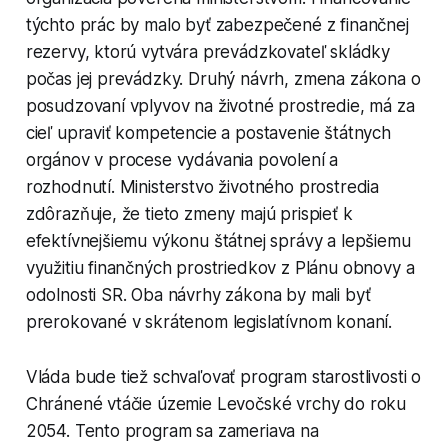
týchto prác by malo byť zabezpečené z finančnej
rezervy, ktorú vytvára prevádzkovateľ skládky
počas jej prevádzky. Druhý návrh, zmena zákona o
posudzovaní vplyvov na životné prostredie, má za
cieľ upraviť kompetencie a postavenie štátnych
orgánov v procese vydávania povolení a
rozhodnutí. Ministerstvo životného prostredia
zdôrazňuje, že tieto zmeny majú prispieť k
efektívnejšiemu výkonu štátnej správy a lepšiemu
využitiu finančných prostriedkov z Plánu obnovy a
odolnosti SR. Oba návrhy zákona by mali byť
prerokované v skrátenom legislatívnom konaní.
Vláda bude tiež schvaľovať program starostlivosti o
Chránené vtáčie územie Levočské vrchy do roku
2054. Tento program sa zameriava na