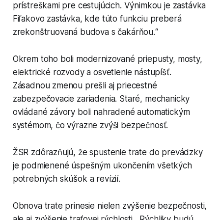
prístreškami pre cestujúcich. Výnimkou je zastávka
Fiľakovo zastávka, kde túto funkciu preberá
zrekonštruovaná budova s čakárňou.“
Okrem toho boli modernizované priepusty, mosty,
elektrické rozvody a osvetlenie nástupíšť.
Zásadnou zmenou prešli aj priecestné
zabezpečovacie zariadenia. Staré, mechanicky
ovládané závory boli nahradené automatickým
systémom, čo výrazne zvýši bezpečnosť.
ŽSR zdôrazňujú, že spustenie trate do prevádzky
je podmienené úspešným ukončením všetkých
potrebných skúšok a revízií.
Obnova trate prinesie nielen zvýšenie bezpečnosti,
ale aj zvýšenie traťovej rýchlosti. „Rýchliky budú