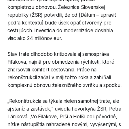
kompletnou obnovou. Železnice Slovenskej
republiky (ŽSR) potvrdili, že od [Dátum – upraviť
podľa kontextu] bude úsek opäť otvorený pre
cestujúcich. Investícia do modernizácie dosiahla
viac ako 24 miliónov eur.
Stav trate dlhodobo kritizovala aj samospráva
Fiľakova, najmä pre obmedzenia rýchlosti, ktoré
zhoršovali komfort cestovania. Práce na
rekonštrukcii začali v máji tohto roka a zahŕňali
komplexnú obnovu železničného zvršku a spodku.
„Rekonštrukcia sa týkala nielen samotnej trate, ale
aj staníc a zastávok,“ uviedla hovorkyňa ŽSR, Petra
Lániková. „Vo Fiľakove, Prši a Holiši boli pôvodné,
nízke nástupištia nahradené novými, vyvýšenými, s