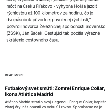
môcť na úseku Fiľakovo - výhybňa Holiša jazdiť
rýchlosťou až 100 kilometrov za hodinu, čo je
dvojnásobok pôvodnej povolenej rýchlosti,“
potvrdil hovorca Železničnej spoločnosti Slovensko
(ZSSK), Ján Baček. Cestujúci tak pocítia výrazné
skrátenie cestovného času.
READ MORE
Futbalový svet smúti: Zomrel Enrique Collar,
ikona Atlética Madrid
Atlético Madrid stratilo svoju legendu. Enrique Collar, kapitán
zlatej éry, nás opustil vo veku 91 rokov. Spomíname na jeho
úspechy a odkaz.