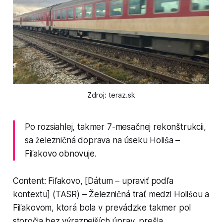
Zdroj: teraz.sk
Po rozsiahlej, takmer 7-mesačnej rekonštrukcii,
sa železničná doprava na úseku Holiša –
Fiľakovo obnovuje.
Content: Fiľakovo, [Dátum – upraviť podľa
kontextu] (TASR) – Železničná trať medzi Holišou a
Fiľakovom, ktorá bola v prevádzke takmer pol
storočia bez výraznejších úprav, prešla