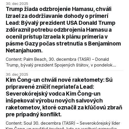
30. dec 2025
Trump žiada odzbrojenie Hamasu, chváli
Izrael za dodržiavanie dohody o prímerí
Lead: Bývalý prezident USA Donald Trump
zdôraznil potrebu odzbrojenia Hamasu a
ocenil prístup Izraela k plánu prímeria v
pásme Gazy počas stretnutia s Benjaminom
Netanjahuom.
Content: Palm Beach, 30. decembra (TASR) – Donald
Trump, bývalý prezident Spojených štátov, v pondelok
vyhlásil, že odzbrojenie palestínskeho hnutia Hamas je
30. dec 2025
kľúčové pre úspešné dosiahnutie prímeria v Gaze. Agentúra
Kim Čong-un chváli nové raketomety: Sú
AFP informuje, že Trump vyjadril presvedčenie, že Izrael plní
pripravené zničiť nepriateľa Lead:
podmienky dohody o prí
Severokórejský vodca Kim Čong-un
inšpekoval výrobu nových salvových
raketometov, ktoré označil za kľúčovú zbraň
pre prípadný konflikt.
Content: Soul 30. decembra (TASR) – Severokórejský líder
Kim Čong-un navštívil továreň, kde sa vyrábajú najnovšie