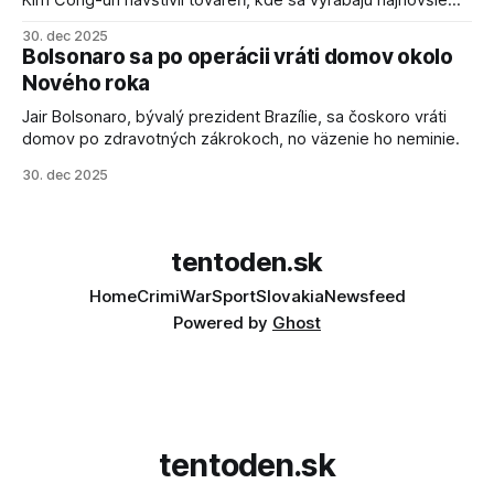
salvové raketomety a nešetril chválou na ich deštrukčné
30. dec 2025
schopnosti. Informovali o tom štátne médiá KĽDR, na ktoré
Bolsonaro sa po operácii vráti domov okolo
sa odvoláva agentúra AFP.
Nového roka
Jair Bolsonaro, bývalý prezident Brazílie, sa čoskoro vráti
domov po zdravotných zákrokoch, no väzenie ho neminie.
30. dec 2025
tentoden.sk
Home
Crimi
War
Sport
Slovakia
Newsfeed
Powered by
Ghost
tentoden.sk