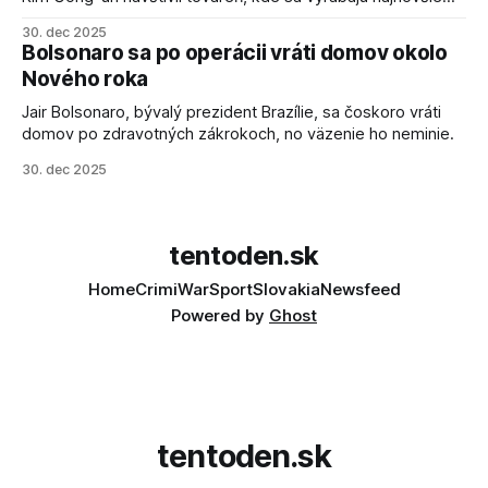
salvové raketomety a nešetril chválou na ich deštrukčné
30. dec 2025
schopnosti. Informovali o tom štátne médiá KĽDR, na ktoré
Bolsonaro sa po operácii vráti domov okolo
sa odvoláva agentúra AFP.
Nového roka
Jair Bolsonaro, bývalý prezident Brazílie, sa čoskoro vráti
domov po zdravotných zákrokoch, no väzenie ho neminie.
30. dec 2025
tentoden.sk
Home
Crimi
War
Sport
Slovakia
Newsfeed
Powered by
Ghost
tentoden.sk