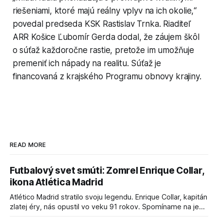
riešeniami, ktoré majú reálny vplyv na ich okolie,“
povedal predseda KSK Rastislav Trnka. Riaditeľ
ARR Košice Ľubomír Gerda dodal, že záujem škôl
o súťaž každoročne rastie, pretože im umožňuje
premeniť ich nápady na realitu. Súťaž je
financovaná z krajského Programu obnovy krajiny.
READ MORE
Futbalový svet smúti: Zomrel Enrique Collar,
ikona Atlética Madrid
Atlético Madrid stratilo svoju legendu. Enrique Collar, kapitán
zlatej éry, nás opustil vo veku 91 rokov. Spomíname na jeho
úspechy a odkaz.