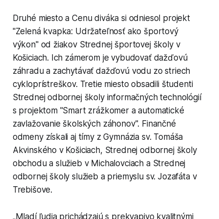
Druhé miesto a Cenu diváka si odniesol projekt
"Zelená kvapka: Udržateľnosť ako športový
výkon" od žiakov Strednej športovej školy v
Košiciach. Ich zámerom je vybudovať dažďovú
záhradu a zachytávať dažďovú vodu zo striech
cykloprístreškov. Tretie miesto obsadili študenti
Strednej odbornej školy informačných technológií
s projektom "Smart zrážkomer a automatické
zavlažovanie školských záhonov". Finančné
odmeny získali aj tímy z Gymnázia sv. Tomáša
Akvinského v Košiciach, Strednej odbornej školy
obchodu a služieb v Michalovciach a Strednej
odbornej školy služieb a priemyslu sv. Jozafáta v
Trebišove.
„Mladí ľudia prichádzajú s prekvapivo kvalitnými