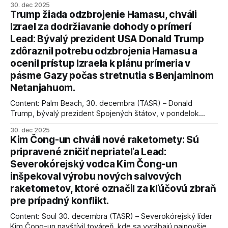
30. dec 2025
Trump žiada odzbrojenie Hamasu, chváli
Izrael za dodržiavanie dohody o prímerí
Lead: Bývalý prezident USA Donald Trump
zdôraznil potrebu odzbrojenia Hamasu a
ocenil prístup Izraela k plánu prímeria v
pásme Gazy počas stretnutia s Benjaminom
Netanjahuom.
Content: Palm Beach, 30. decembra (TASR) – Donald
Trump, bývalý prezident Spojených štátov, v pondelok
vyhlásil, že odzbrojenie palestínskeho hnutia Hamas je
30. dec 2025
kľúčové pre úspešné dosiahnutie prímeria v Gaze. Agentúra
Kim Čong-un chváli nové raketomety: Sú
AFP informuje, že Trump vyjadril presvedčenie, že Izrael plní
pripravené zničiť nepriateľa Lead:
podmienky dohody o prí
Severokórejský vodca Kim Čong-un
inšpekoval výrobu nových salvových
raketometov, ktoré označil za kľúčovú zbraň
pre prípadný konflikt.
Content: Soul 30. decembra (TASR) – Severokórejský líder
Kim Čong-un navštívil továreň, kde sa vyrábajú najnovšie