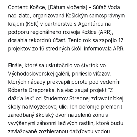
Content: Košice, [Dátum vloženia] - Súťaž Voda
nad zlato, organizovaná Košickým samosprávnym
krajom (KSK) v partnerstve s Agentúrou na
podporu regionálneho rozvoja Košice (ARR),
dosiahla rekordnú účasť. Tento rok sa zapojilo 17
projektov zo 16 stredných škôl, informovala ARR.
Finále, ktoré sa uskutočnilo vo štvrtok vo
Východoslovenskej galérii, prinieslo víťazov,
ktorých nápady prekvapili porotu pod vedením
Róberta Gregoreka. Najviac zaujal projekt "Z
dažďa liek" od študentov Strednej zdravotníckej
školy na Moyzesovej ulici. Ich cieľom je premeniť
zanedbaný školský dvor na zelenú zónu s
vyvýšenými záhonmi liečivých rastlín, ktoré budú
zavlažované zozbieranou dažďovou vodou.