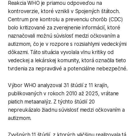
Reakcia WHO je priamou odpoveďou na
kontroverzie, ktoré vznikli v Spojených štátoch.
Centrum pre kontrolu a prevenciu chorôb (CDC)
bolo kritizované za zverejnenie informácií, ktoré
naznačovali možnú súvislosť medzi očkovaním a
autizmom, čo je v rozpore s rozsiahlymi vedeckými
dôkazmi. Táto situácia vyvolala vlnu kritiky od
vedeckej a lekárskej komunity, ktorá označila tieto
tvrdenia za nepravdivé a potenciálne nebezpečné.
Výbor WHO analyzoval 31 štúdií z 11 krajín,
publikovaných v rokoch 2010 až 2025, vrátane
piatich metaanalýz. Z týchto štúdií 20
nepreukázalo žiadnu súvislosť medzi očkovaním a
autizmom.
Zvyšných 11 štúdií, z ktorých väčšinu realizovala tá