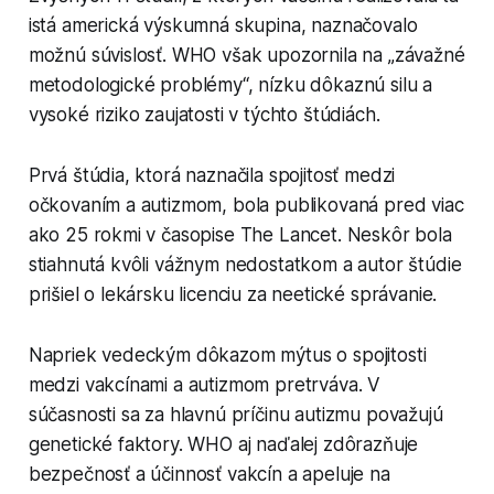
istá americká výskumná skupina, naznačovalo
možnú súvislosť. WHO však upozornila na „závažné
metodologické problémy“, nízku dôkaznú silu a
vysoké riziko zaujatosti v týchto štúdiách.
Prvá štúdia, ktorá naznačila spojitosť medzi
očkovaním a autizmom, bola publikovaná pred viac
ako 25 rokmi v časopise The Lancet. Neskôr bola
stiahnutá kvôli vážnym nedostatkom a autor štúdie
prišiel o lekársku licenciu za neetické správanie.
Napriek vedeckým dôkazom mýtus o spojitosti
medzi vakcínami a autizmom pretrváva. V
súčasnosti sa za hlavnú príčinu autizmu považujú
genetické faktory. WHO aj naďalej zdôrazňuje
bezpečnosť a účinnosť vakcín a apeluje na