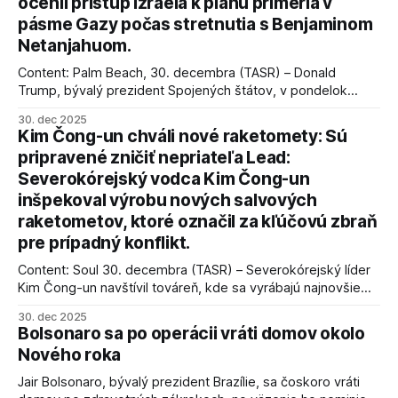
ocenil prístup Izraela k plánu prímeria v
pásme Gazy počas stretnutia s Benjaminom
Netanjahuom.
Content: Palm Beach, 30. decembra (TASR) – Donald
Trump, bývalý prezident Spojených štátov, v pondelok
vyhlásil, že odzbrojenie palestínskeho hnutia Hamas je
30. dec 2025
kľúčové pre úspešné dosiahnutie prímeria v Gaze. Agentúra
Kim Čong-un chváli nové raketomety: Sú
AFP informuje, že Trump vyjadril presvedčenie, že Izrael plní
pripravené zničiť nepriateľa Lead:
podmienky dohody o prí
Severokórejský vodca Kim Čong-un
inšpekoval výrobu nových salvových
raketometov, ktoré označil za kľúčovú zbraň
pre prípadný konflikt.
Content: Soul 30. decembra (TASR) – Severokórejský líder
Kim Čong-un navštívil továreň, kde sa vyrábajú najnovšie
salvové raketomety a nešetril chválou na ich deštrukčné
30. dec 2025
schopnosti. Informovali o tom štátne médiá KĽDR, na ktoré
Bolsonaro sa po operácii vráti domov okolo
sa odvoláva agentúra AFP.
Nového roka
Jair Bolsonaro, bývalý prezident Brazílie, sa čoskoro vráti