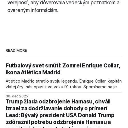
verejnosť, aby dôverovala vedeckým poznatkom a
overeným informáciám.
READ MORE
Futbalový svet smúti: Zomrel Enrique Collar,
ikona Atlética Madrid
Atlético Madrid stratilo svoju legendu. Enrique Collar, kapitán
zlatej éry, nás opustil vo veku 91 rokov. Spomíname na jeho
úspechy a odkaz.
30. dec 2025
Trump žiada odzbrojenie Hamasu, chváli
Izrael za dodržiavanie dohody o prímerí
Lead: Bývalý prezident USA Donald Trump
zdôraznil potrebu odzbrojenia Hamasu a