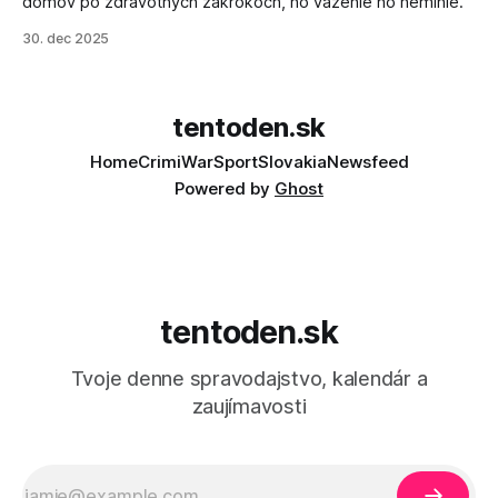
domov po zdravotných zákrokoch, no väzenie ho neminie.
30. dec 2025
tentoden.sk
Home
Crimi
War
Sport
Slovakia
Newsfeed
Powered by
Ghost
tentoden.sk
Tvoje denne spravodajstvo, kalendár a
zaujímavosti