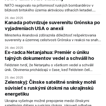
NATO reagovalo na prítomnosť ruských bombardérov v
blízkosti britského územia aktiváciou stíhacích lietadiel.
Ruské ministerstvo obrany potvrdilo let svojich
26. dec 2025
bombardérov Tu-95MS, sprevádzaných stíhačkami Su-33,
Kanada potvrdzuje suverenitu Grónska po
nad neutrálnymi vodami.
vyjadreniach USA o anexii
Ministerka Anandová zdôraznila dôležitosť rešpektovania
suverenity a územnej celistvosti Grónska v reakcii na snahy
USA o jeho pripojenie.
26. dec 2025
Ex-radca Netanjahua: Premiér o úniku
tajných dokumentov vedel a schválil ho
Feldstein tvrdí, že Netanjahu o všetkom vedel a schválil
únik. Obvinenia prichádzajú v čase, keď Feldstein čelí
obvineniam v súvislosti s únikom dokumentov a je
25. dec 2025
zapletený aj do kauzy Qatargate.
Zelenskyj: Čínske satelitné snímky mohli
súvisieť s ruskými útokmi na ukrajinskú
energetiku
Ukrajina vyšetruje možné prepojenie medzi čínskymi
satelitnými dátami a ruskými útokmi, zároveň odhaľuje