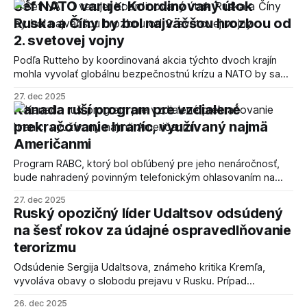
Šéf NATO varuje: Koordinovaný útok
Ruska a Číny by bol najväčšou hrozbou od
2. svetovej vojny
Podľa Rutteho by koordinovaná akcia týchto dvoch krajín
mohla vyvolať globálnu bezpečnostnú krízu a NATO by sa
ocitlo v potenciálnej vojne na dvoch frontoch.
27. dec 2025
Kanada ruší program pre vzdialené
prekračovanie hraníc, využívaný najmä
Američanmi
Program RABC, ktorý bol obľúbený pre jeho nenáročnosť,
bude nahradený povinným telefonickým ohlasovaním na
určených miestach v severnom Ontáriu do septembra 2026.
27. dec 2025
Ruský opozičný líder Udaltsov odsúdený
na šesť rokov za údajné ospravedlňovanie
terorizmu
Odsúdenie Sergija Udaltsova, známeho kritika Kremľa,
vyvoláva obavy o slobodu prejavu v Rusku. Prípad
poukazuje na pokračujúce represie voči opozícii a
26. dec 2025