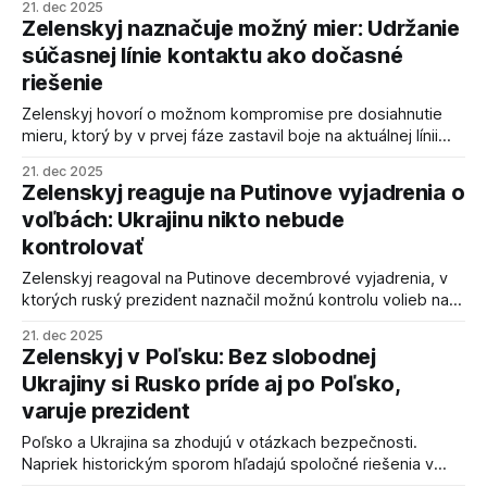
21. dec 2025
Zelenskyj naznačuje možný mier: Udržanie
súčasnej línie kontaktu ako dočasné
riešenie
Zelenskyj hovorí o možnom kompromise pre dosiahnutie
mieru, ktorý by v prvej fáze zastavil boje na aktuálnej línii
dotyku.
21. dec 2025
Zelenskyj reaguje na Putinove vyjadrenia o
voľbách: Ukrajinu nikto nebude
kontrolovať
Zelenskyj reagoval na Putinove decembrové vyjadrenia, v
ktorých ruský prezident naznačil možnú kontrolu volieb na
Ukrajine, vrátane okupovaných území.
21. dec 2025
Zelenskyj v Poľsku: Bez slobodnej
Ukrajiny si Rusko príde aj po Poľsko,
varuje prezident
Poľsko a Ukrajina sa zhodujú v otázkach bezpečnosti.
Napriek historickým sporom hľadajú spoločné riešenia v
aktuálnej geopolitickej situácii.