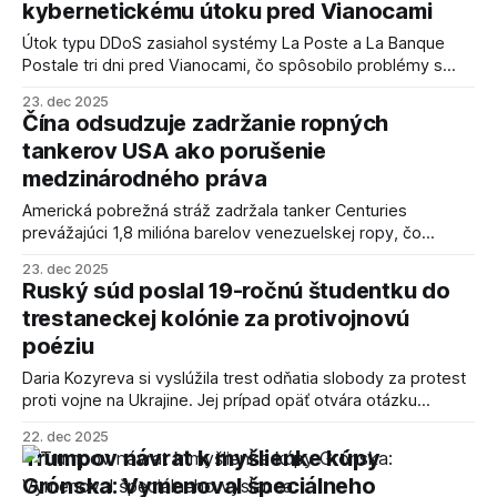
kybernetickému útoku pred Vianocami
Útok typu DDoS zasiahol systémy La Poste a La Banque
Postale tri dni pred Vianocami, čo spôsobilo problémy s
doručovaním a online platbami.
23. dec 2025
Čína odsudzuje zadržanie ropných
tankerov USA ako porušenie
medzinárodného práva
Americká pobrežná stráž zadržala tanker Centuries
prevážajúci 1,8 milióna barelov venezuelskej ropy, čo
vyvolalo ostrú reakciu Pekingu.
23. dec 2025
Ruský súd poslal 19-ročnú študentku do
trestaneckej kolónie za protivojnovú
poéziu
Daria Kozyreva si vyslúžila trest odňatia slobody za protest
proti vojne na Ukrajine. Jej prípad opäť otvára otázku
potláčania slobody slova v Rusku.
22. dec 2025
Trumpov návrat k myšlienke kúpy
Grónska: Vymenoval špeciálneho