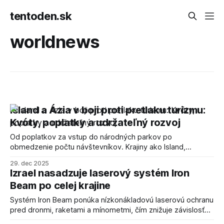
tentoden.sk
worldnews
Island a Ázia v boji proti pretlaku turizmu:
Kvóty, poplatky a udržateľný rozvoj
Od poplatkov za vstup do národných parkov po
obmedzenie počtu návštevníkov. Krajiny ako Island,
Thajsko a Indonézia hľadajú spôsoby, ako udržať turizmus v
29. dec 2025
rovnováhe s ochranou životného prostredia.
Izrael nasadzuje laserový systém Iron
Beam po celej krajine
Systém Iron Beam ponúka nízkonákladovú laserovú ochranu
pred dronmi, raketami a mínometmi, čím znižuje závislosť
od drahých konvenčných systémov.