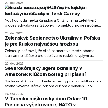
20. dec 2025
Kanada nezarucuje USA pristup ku
kritickým nerastom, tvrdí Carney
Nová dohoda medzi Kanadou a Ontáriom má zefektívniť
proces schvaľovania ťažobných projektov, no nezaručuje
Spojeným štátom automatický prístup ku kritickým
20. dec 2025
nerastom.
Zelenskyj: Spojenectvo Ukrajiny a Poľska
je pre Rusko najväčšou hrozbou
Zelenskyj zdôraznil, že silné partnerstvo medzi oboma
krajinami je kľúčové pre odolávanie ruskému vplyvu a
zabezpečenie stability v regióne.
20. dec 2025
Severokórejský agent odhalený v
Amazone: Kľúčom bol lag pri písaní
Spoločnosť Amazon odhalila rozsiahly pokus o infiltráciu zo
strany Severnej Kórey, pričom kľúčom k odhaleniu bol
nezvyčajný lag pri písaní jedného zo systémových
19. dec 2025
administrátorov. Prípad poukazuje na rastúci trend a
V Turecku našli ruský dron Orlan-10:
sofistikované metódy infiltrácie.
Prebieha vyšetrovanie, NATO v