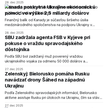
28. dec 2025
jednotiek na Ukrajine.
Kanada poskytne Ukrajine ekonomickú
pomoc vo výške 2,5 miliardy dolárov
Finančný balík od Kanady je súčasťou širšieho úsilia
medzinárodného spoločenstva na podporu Ukrajiny v
ťažkých časoch.
28. dec 2025
SBU zadržala agenta FSB v Kyjeve pri
pokuse o vraždu spravodajského
dôstojníka
Podľa SBU bol zadržaný muž poverený vraždou
ukrajinského vojaka za odmenu 50 000 dolárov a
"legalizáciu" v Európskej únii.
27. dec 2025
Zelenskyj: Bielorusko pomáha Rusku
navádzať drony Šáhed na západnú
Ukrajinu
Podľa Zelenského spravodajských informácií, Bielorusko
aktívne asistuje Rusku pri útokoch na Ukrajinu, čím sa stáva
priamym účastníkom konfliktu.
27. dec 2025