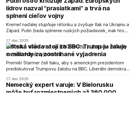
Putin ostro kritizuje Západ: Európskych
lídrov nazval "prasiatkami" a trvá na
splnení cieľov vojny
Kremeľ naďalej stupňuje rétoriku a zvyšuje tlak na Ukrajinu a
Západ. Putin žiada splnenie ruských požiadaviek, inak hrozí
ďalšou eskaláciou.
17. dec 2025
Britská vláda stojí za BBC: Trump ju žaluje
o miliardy za zostrihané vyjadrenia
Premiér Starmer čelí tlaku, aby s americkým prezidentom
prediskutoval Trumpovu žalobu na BBC. Liberálni demokrati
žiadajú ochranu britských daňových poplatníkov.
17. dec 2025
Nemecký expert varuje: V Bielorusku
môže byť rozmiestnených až 360 000
ruských vojakov
Varovanie prichádza v čase rastúceho napätia vo východnej
Európe a obáv z ďalšej ruskej agresie.
17. dec 2025
Británia zvažuje rozsiahly dohľad: Povinné