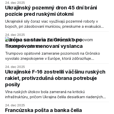
24. dec 2025
Ukrajinský pozemný dron 45 dní bráni
pozície pred ruskými útokmi
Ukrajinské sily čoraz viac využívajú pozemné roboty v
bojoch, pri zásobovaní muníciou, prieskume a evakuácii
ranených, čím znižujú riziká pre vojakov.
24. dec 2025
Európa sa stavia za Grónsko po
Trumpovom menovaní vyslanca
Trumpovo opätovné zameranie pozornosti na Grónsko
vyvolalo znepokojenie v Európe, ktorá zdôrazňuje
suverenitu Grónska a odmieta akékoľvek snahy o jeho
24. dec 2025
pripojenie k USA.
Ukrajinské F-16 zostrelili väčšinu ruských
rakiet, protivzdušná obrana potrebuje
posily
Vlna ruských útokov bola zameraná na kritickú
infraštruktúru, pričom Ukrajina čelila desiatkam riadených
striel a útočných dronov. Úspešnosť obrany bola vysoká,
24. dec 2025
ale závislosť od F-16 podčiarkuje nedostatok munície.
Francúzska pošta a banka čelia