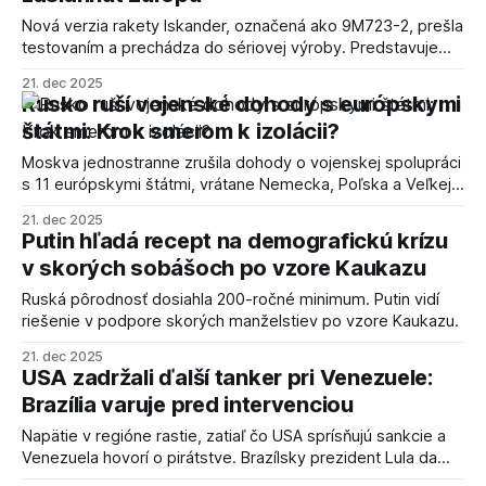
Nová verzia rakety Iskander, označená ako 9M723-2, prešla
testovaním a prechádza do sériovej výroby. Predstavuje
hrozbu pre celú Európu.
21. dec 2025
Rusko ruší vojenské dohody s európskymi
štátmi: Krok smerom k izolácii?
Moskva jednostranne zrušila dohody o vojenskej spolupráci
s 11 európskymi štátmi, vrátane Nemecka, Poľska a Veľkej
Británie. Experti sa zhodujú, že krok ďalej prehlbuje izoláciu
21. dec 2025
Ruska a podkopáva dôveru v medzinárodné zmluvy.
Putin hľadá recept na demografickú krízu
v skorých sobášoch po vzore Kaukazu
Ruská pôrodnosť dosiahla 200-ročné minimum. Putin vidí
riešenie v podpore skorých manželstiev po vzore Kaukazu.
21. dec 2025
USA zadržali ďalší tanker pri Venezuele:
Brazília varuje pred intervenciou
Napätie v regióne rastie, zatiaľ čo USA sprísňujú sankcie a
Venezuela hovorí o pirátstve. Brazílsky prezident Lula da
Silva varuje pred nebezpečným precedensom.