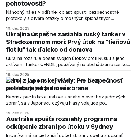
pohotovosti?
Náhodný nález v odľahlej oblasti spustil bezpečnostné
protokoly a otvára otázky o možných špionážnych
aktivitách.
19. dec 2025
Ukrajina úspešne zasiahla ruský tanker v
Stredozemnom mori: Prvý útok na "tieňovú
flotilu" tak ďaleko od domova
Ukrajina rozširuje dosah svojich útokov proti Rusku a jeho
aktívam. Tanker QENDIL, používaný na obchádzanie sankcií,
bol vážne poškodený.
19. dec 2025
Zdroj z japonskej vlády: Pre bezpečnosť
potrebujeme jadrové zbrane
Napriek pacifistickej ústave a snahe o svet bez jadrových
zbraní, sa v Japonsku ozývajú hlasy volajúce po
prehodnotení bezpečnostnej stratégie.
19. dec 2025
Austrália spúšťa rozsiahly program na
odkúpenie zbraní po útoku v Sydney
Iniciatíva má za cieľ znížiť počet zbraní v obehu a posilniť