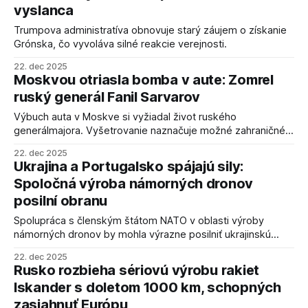
vyslanca
Trumpova administratíva obnovuje starý záujem o získanie
Grónska, čo vyvoláva silné reakcie verejnosti.
22. dec 2025
Moskvou otriasla bomba v aute: Zomrel
ruský generál Fanil Sarvarov
Výbuch auta v Moskve si vyžiadal život ruského
generálmajora. Vyšetrovanie naznačuje možné zahraničné
stopy.
22. dec 2025
Ukrajina a Portugalsko spájajú sily:
Spoločná výroba námorných dronov
posilní obranu
Spolupráca s členským štátom NATO v oblasti výroby
námorných dronov by mohla výrazne posilniť ukrajinskú
obranyschopnosť a prehĺbiť európsku spoluprácu v
22. dec 2025
námornom obrannom priemysle.
Rusko rozbieha sériovú výrobu rakiet
Iskander s doletom 1000 km, schopných
zasiahnuť Európu