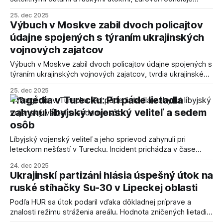
ruské snahy o obchádzanie sankcií a analyzuje
25. dec 2025
rozmiestnenie rakiet v Bielorusku.
Výbuch v Moskve zabil dvoch policajtov
údajne spojených s týraním ukrajinských
vojnových zajatcov
Výbuch v Moskve zabil dvoch policajtov údajne spojených s
týraním ukrajinských vojnových zajatcov, tvrdia ukrajinské
zdroje rozviedky.
25. dec 2025
Tragédia v Turecku: Pri páde lietadla
zahynul líbyjský vojenský veliteľ a sedem
osôb
Líbyjský vojenský veliteľ a jeho sprievod zahynuli pri
leteckom nešťastí v Turecku. Incident prichádza v čase
krehkej stability a medzinárodného úsilia o zjednotenie
24. dec 2025
líbyjskej armády.
Ukrajinskí partizáni hlásia úspešný útok na
ruské stíhačky Su-30 v Lipeckej oblasti
Podľa HUR sa útok podaril vďaka dôkladnej príprave a
znalosti režimu stráženia areálu. Hodnota zničených lietadiel
sa odhaduje na desiatky miliónov dolárov.