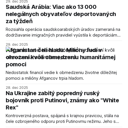
29. dec 2025
Saudská Arábia: Viac ako 13 000
nelegálnych obyvateľov deportovaných
za týždeň
Rozsiahla operácia saudskoarabských úradov zameraná na
dodržiavanie imigračných pravidiel vyústila k deportáciám
tisícov nelegálnych rezidentov v priebehu jedného týždňa.
29. dec 2025
Afganistan čelí hladu: Milióny ľudí v
ohrození kvôli obmedzeniu humanitárnej
pomoci
Nedostatok financií vedie k obmedzeniu životne dôležitej
pomoci a milióny Afgancov trpia hladom.
28. dec 2025
Na Ukrajine zabitý popredný ruský
bojovník proti Putinovi, známy ako "White
Rex"
Kontroverzná postava, spájaná s krajnou pravicou, stála na
čele ozbrojeného odporu proti Putinovmu režimu. Jeho smrť
vyvoláva otázky o budúcnosti ruských dobrovoľníckych