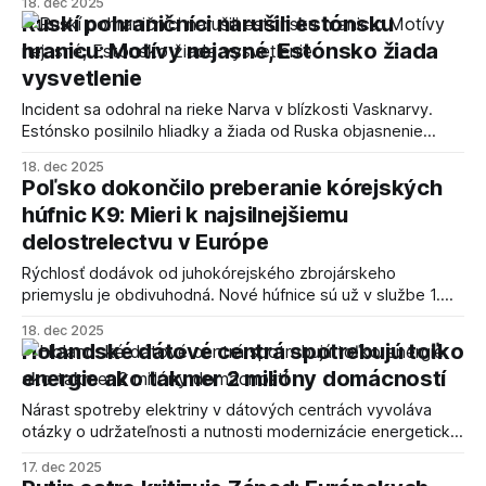
18. dec 2025
konfliktu a širšej intervencie v regióne.
Ruskí pohraničníci narušili estónsku
hranicu: Motívy nejasné, Estónsko žiada
vysvetlenie
Incident sa odohral na rieke Narva v blízkosti Vasknarvy.
Estónsko posilnilo hliadky a žiada od Ruska objasnenie
situácie.
18. dec 2025
Poľsko dokončilo preberanie kórejských
húfnic K9: Mieri k najsilnejšiemu
delostrelectvu v Európe
Rýchlosť dodávok od juhokórejského zbrojárskeho
priemyslu je obdivuhodná. Nové húfnice sú už v službe 1.
Mazurskej delostreleckej brigády poľskej armády.
18. dec 2025
Holandské dátové centrá spotrebujú toľko
energie ako takmer 2 milióny domácností
Nárast spotreby elektriny v dátových centrách vyvoláva
otázky o udržateľnosti a nutnosti modernizácie energetickej
infraštruktúry.
17. dec 2025