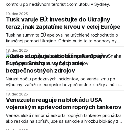
kontrolu po nedávnom teroristickom útoku v Sydney.
19. dec 2025
Tusk varuje EÚ: Investujte do Ukrajiny
teraz, inak zaplatíme krvou v celej Európe
Tusk na summite EÚ apeloval na urýchlené rozhodnutie o
finančnej pomoci Ukrajine. Odmietnutie tejto podpory by
podľa neho malo katastrofálne následky pre celú Európu.
18. dec 2025
Rusko stupňuje sabotážnu kampaň v
Európe: Snaha o vyčerpanie
bezpečnostných zdrojov
Nárast počtu podozrivých incidentov, od vandalizmu po
výbuchy, zaťažuje európske bezpečnostné zložky a núti ich
k rozsiahlej spolupráci.
18. dec 2025
Venezuela reaguje na blokádu USA
vojenským sprievodom ropných tankerov
Venezuelská námorná eskorta ropných tankerov prichádza
ako reakcia na sprísňujúce sa sankcie a hrozbu blokády zo
strany USA. Situácia vyvoláva obavy z možnej eskalácie