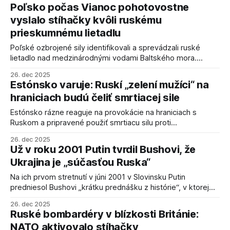
aktivistom.
Poľsko počas Vianoc pohotovostne
vyslalo stíhačky kvôli ruskému
prieskumnému lietadlu
Poľské ozbrojené sily identifikovali a sprevádzali ruské
lietadlo nad medzinárodnými vodami Baltského mora.
Zároveň zaznamenali narušenie vzdušného priestoru
26. dec 2025
objektmi z Bieloruska.
Estónsko varuje: Ruskí „zelení mužíci“ na
hraniciach budú čeliť smrtiacej sile
Estónsko rázne reaguje na provokácie na hraniciach s
Ruskom a pripravené použiť smrtiacu silu proti
neoznačeným ruským vojakom, ak vstúpia na jeho územie.
26. dec 2025
Cieľom je odradiť Moskvu od ďalších testovaní.
Už v roku 2001 Putin tvrdil Bushovi, že
Ukrajina je „súčasťou Ruska“
Na ich prvom stretnutí v júni 2001 v Slovinsku Putin
predniesol Bushovi „krátku prednášku z histórie“, v ktorej
ponúkol svoju interpretáciu rozpadu Sovietskeho zväzu.
26. dec 2025
Tvrdil, že Ukrajina bola stáročia súčasťou Ruska a bola
Ruské bombardéry v blízkosti Británie:
darovaná sovietskymi predstaviteľmi.
NATO aktivovalo stíhačky