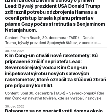
Izrael za dodržiavanie dohody o prímerí
Lead: Bývalý prezident USA Donald Trump
zdôraznil potrebu odzbrojenia Hamasu a
ocenil prístup Izraela k plánu prímeria v
pásme Gazy počas stretnutia s Benjaminom
Netanjahuom.
Content: Palm Beach, 30. decembra (TASR) – Donald
Trump, bývalý prezident Spojených štátov, v pondelok
vyhlásil, že odzbrojenie palestínskeho hnutia Hamas je
30. dec 2025
kľúčové pre úspešné dosiahnutie prímeria v Gaze. Agentúra
Kim Čong-un chváli nové raketomety: Sú
AFP informuje, že Trump vyjadril presvedčenie, že Izrael plní
pripravené zničiť nepriateľa Lead:
podmienky dohody o prí
Severokórejský vodca Kim Čong-un
inšpekoval výrobu nových salvových
raketometov, ktoré označil za kľúčovú zbraň
pre prípadný konflikt.
Content: Soul 30. decembra (TASR) – Severokórejský líder
Kim Čong-un navštívil továreň, kde sa vyrábajú najnovšie
salvové raketomety a nešetril chválou na ich deštrukčné
30. dec 2025
schopnosti. Informovali o tom štátne médiá KĽDR, na ktoré
Bolsonaro sa po operácii vráti domov okolo