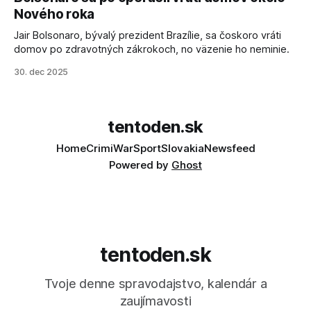
sa odvoláva agentúra AFP.
Nového roka
Jair Bolsonaro, bývalý prezident Brazílie, sa čoskoro vráti
domov po zdravotných zákrokoch, no väzenie ho neminie.
30. dec 2025
tentoden.sk
Home
Crimi
War
Sport
Slovakia
Newsfeed
Powered by
Ghost
tentoden.sk
Tvoje denne spravodajstvo, kalendár a
zaujímavosti