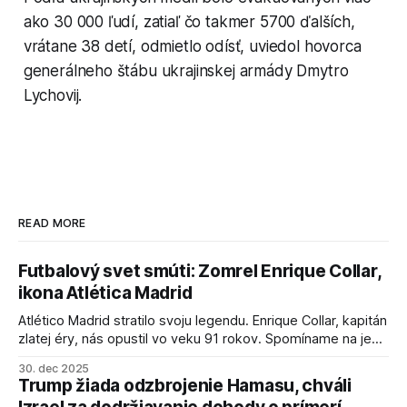
ako 30 000 ľudí, zatiaľ čo takmer 5700 ďalších,
vrátane 38 detí, odmietlo odísť, uviedol hovorca
generálneho štábu ukrajinskej armády Dmytro
Lychovij.
READ MORE
Futbalový svet smúti: Zomrel Enrique Collar,
ikona Atlética Madrid
Atlético Madrid stratilo svoju legendu. Enrique Collar, kapitán
zlatej éry, nás opustil vo veku 91 rokov. Spomíname na jeho
úspechy a odkaz.
30. dec 2025
Trump žiada odzbrojenie Hamasu, chváli