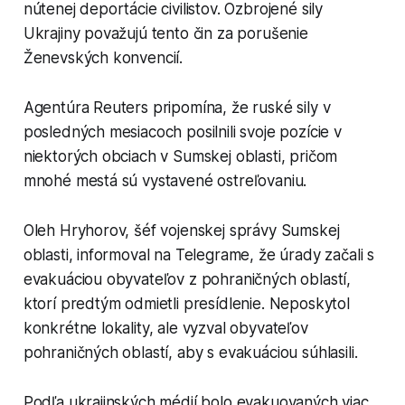
nútenej deportácie civilistov. Ozbrojené sily
Ukrajiny považujú tento čin za porušenie
Ženevských konvencií.
Agentúra Reuters pripomína, že ruské sily v
posledných mesiacoch posilnili svoje pozície v
niektorých obciach v Sumskej oblasti, pričom
mnohé mestá sú vystavené ostreľovaniu.
Oleh Hryhorov, šéf vojenskej správy Sumskej
oblasti, informoval na Telegrame, že úrady začali s
evakuáciou obyvateľov z pohraničných oblastí,
ktorí predtým odmietli presídlenie. Neposkytol
konkrétne lokality, ale vyzval obyvateľov
pohraničných oblastí, aby s evakuáciou súhlasili.
Podľa ukrajinských médií bolo evakuovaných viac