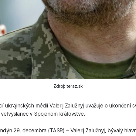
Zdroj: teraz.sk
ií ukrajinských médií Valerij Zalužnyj uvažuje o ukončení 
 veľvyslanec v Spojenom kráľovstve.
ndýn 29. decembra (TASR) – Valerij Zalužnyj, bývalý hlavný