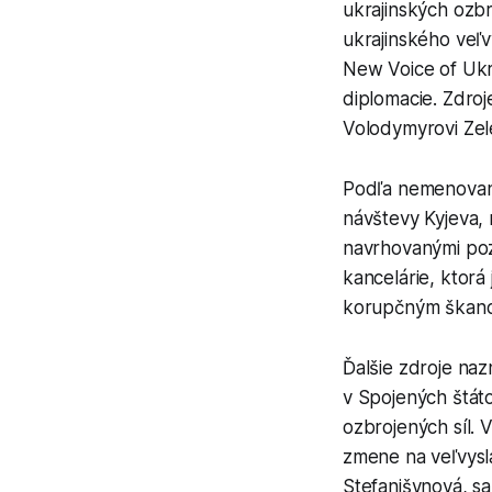
ukrajinských ozb
ukrajinského veľv
New Voice of Ukra
diplomacie. Zdroj
Volodymyrovi Zel
Podľa nemenovaný
návštevy Kyjeva,
navrhovanými poz
kancelárie, ktorá
korupčným škandál
Ďalšie zdroje naz
v Spojených štát
ozbrojených síl. 
zmene na veľvysl
Stefanišynová, s