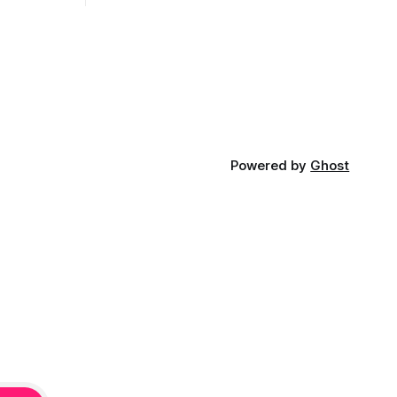
opnosti.
iá KĽDR, na
FP.
Powered by
Ghost