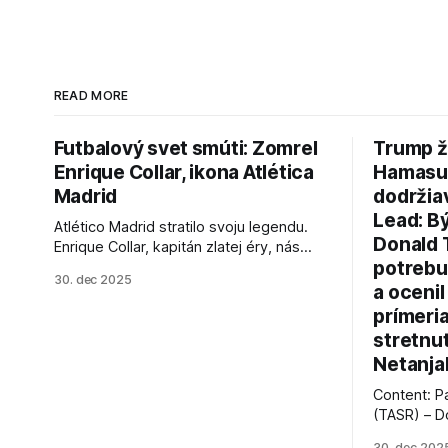
READ MORE
Futbalový svet smúti: Zomrel
Trump ž
Enrique Collar, ikona Atlética
Hamasu, 
Madrid
dodržia
Lead: B
Atlético Madrid stratilo svoju legendu.
Donald 
Enrique Collar, kapitán zlatej éry, nás
potrebu
opustil vo veku 91 rokov. Spomíname na
30. dec 2025
jeho úspechy a odkaz.
a ocenil
prímeri
stretnu
Netanja
Content: P
(TASR) – D
prezident 
30. dec 202