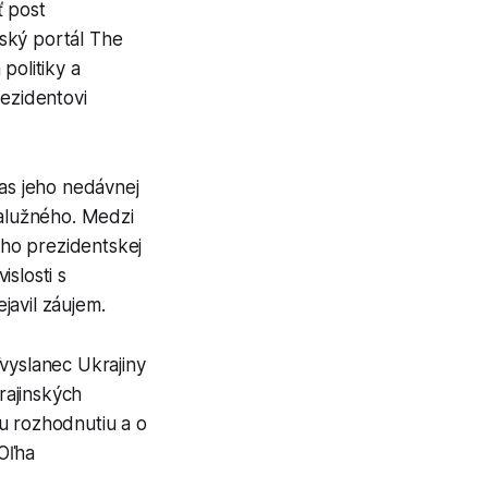
ť post
jský portál The
politiky a
rezidentovi
as jeho nedávnej
alužného. Medzi
ho prezidentskej
slosti s
javil záujem.
vyslanec Ukrajiny
rajinských
u rozhodnutiu a o
Oľha