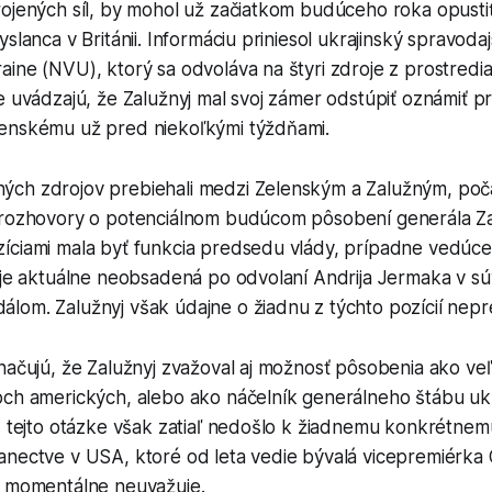
rojených síl, by mohol už začiatkom budúceho roka opusti
yslanca v Británii. Informáciu priniesol ukrajinský spravoda
ine (NVU), ktorý sa odvoláva na štyri zdroje z prostredia 
e uvádzajú, že Zalužnyj mal svoj zámer odstúpiť oznámiť p
enskému už pred niekoľkými týždňami.
ch zdrojov prebiehali medzi Zelenským a Zalužným, poč
 rozhovory o potenciálnom budúcom pôsobení generála Z
íciami mala byť funkcia predsedu vlády, prípadne vedúce
 je aktuálne neobsadená po odvolaní Andrija Jermaka v súvi
om. Zalužnyj však údajne o žiadnu z týchto pozícií nepre
načujú, že Zalužnyj zvažoval aj možnosť pôsobenia ako veľ
och amerických, alebo ako náčelník generálneho štábu uk
V tejto otázke však zatiaľ nedošlo k žiadnemu konkrétnem
anectve v USA, ktoré od leta vedie bývalá vicepremiérka 
a momentálne neuvažuje.