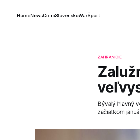
Home
News
Crimi
Slovensko
War
Šport
ZAHRANICIE
Zalužn
veľvys
Bývalý hlavný ve
začiatkom januá