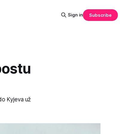
Sign in
Subscribe
postu
 do Kyjeva už