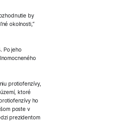
rozhodnutie by
né okolnosti,“
. Po jeho
splnomocneného
iu protiofenzívy,
 území, ktoré
 protiofenzívy ho
ššom poste v
edzi prezidentom