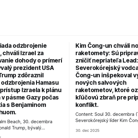
iada odzbrojenie
Kim Čong-un chváli n
chváli Izrael za
raketomety: Sú pripr
vanie dohody o prímerí
zničiť nepriateľa Lead:
ývalý prezident USA
Severokórejský vodc
Trump zdôraznil
Čong-un inšpekoval v
 odzbrojenia Hamasu
nových salvových
 prístup Izraela k plánu
raketometov, ktoré oz
a v pásme Gazy počas
kľúčovú zbraň pre prí
tia s Benjaminom
konflikt.
huom.
Content: Soul 30. decembra (
Severokórejský líder Kim Čo
alm Beach, 30. decembra
navštívil továreň, kde sa vyrá
onald Trump, bývalý
30. dec 2025
najnovšie salvové raketomety 
Spojených štátov, v pondelok
5