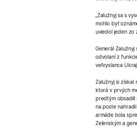
„Zalužnyj sa s v
mohlo byť oznámen
uviedol jeden zo 
Generál Zalužnyj 
odvolaní z funkc
veľvyslanca Ukraj
Zalužnyj si získa
ktorá v prvých me
predtým obsadili 
na poste nahradil
armáde bola spre
Zelenským a gen