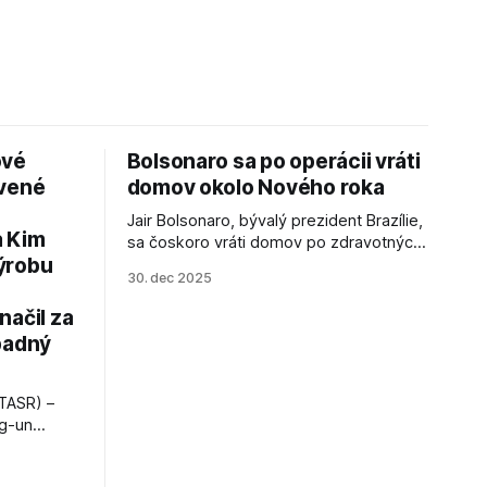
ové
Bolsonaro sa po operácii vráti
avené
domov okolo Nového roka
Jair Bolsonaro, bývalý prezident Brazílie,
a Kim
sa čoskoro vráti domov po zdravotných
ýrobu
zákrokoch, no väzenie ho neminie.
30. dec 2025
načil za
padný
TASR) –
ng-un
bajú
a nešetril