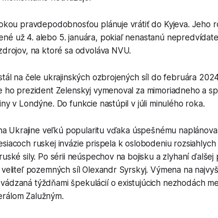
ysokou pravdepodobnosťou plánuje vrátiť do Kyjeva. Jeho 
é už 4. alebo 5. januára, pokiaľ nenastanú nepredvídateľ
zdrojov, na ktoré sa odvoláva NVU.
stál na čele ukrajinských ozbrojených síl do februára 2024
ie ho prezident Zelenskyj vymenoval za mimoriadneho a 
iny v Londýne. Do funkcie nastúpil v júli minulého roka.
l na Ukrajine veľkú popularitu vďaka úspešnému naplánovan
siacoch ruskej invázie prispela k oslobodeniu rozsiahlych
ruské sily. Po sérii neúspechov na bojisku a zlyhaní ďalšej
 veliteľ pozemných síl Olexandr Syrskyj. Výmena na najvy
vádzaná týždňami špekulácií o existujúcich nezhodách m
erálom Zalužným.