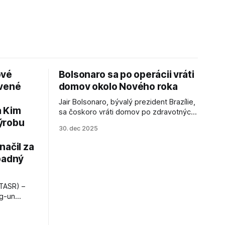
ové
Bolsonaro sa po operácii vráti
avené
domov okolo Nového roka
Jair Bolsonaro, bývalý prezident Brazílie,
a Kim
sa čoskoro vráti domov po zdravotných
ýrobu
zákrokoch, no väzenie ho neminie.
30. dec 2025
načil za
padný
TASR) –
ng-un
bajú
a nešetril