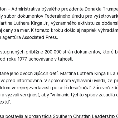
ton – Administratíva bývalého prezidenta Donalda Trumpa 
ly súbor dokumentov Federálneho úradu pre vyšetrovanie
rtina Luthera Kinga Jr., významného aktivistu za občians
j ceny za mier. K tomuto kroku došlo aj napriek výhradám 
m agentúra Associated Press.
ístupnených približne 200 000 strán dokumentov, ktoré bo
od roku 1977 uchovávané v tajnosti.
tane jeho dvoch žijúcich detí, Martina Luthera Kinga III. a
 vopred informovaná. V spoločnom vyhlásení uviedli, že pr
ektom verejnej zvedavosti po celé desaťročia". Zároveň zd
i a vyzvali verejnosť, aby "vnímanie týchto spisov zasadila
extu".
 sa postavila aj organizácia Southern Christian Leadership