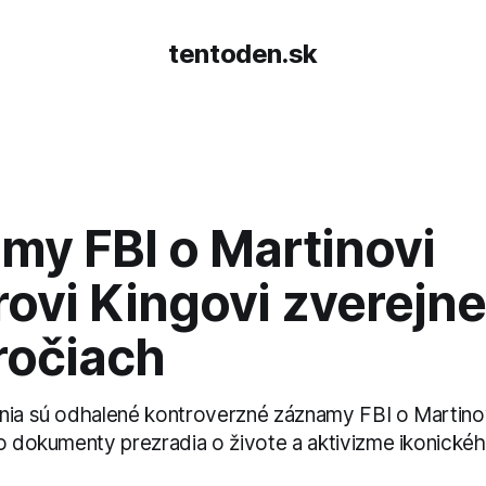
tentoden.sk
my FBI o Martinovi
rovi Kingovi zverejn
ročiach
nia sú odhalené kontroverzné záznamy FBI o Martino
to dokumenty prezradia o živote a aktivizme ikonické