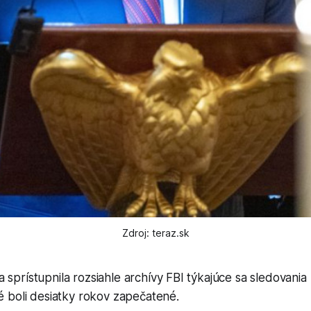
Zdroj: teraz.sk
 sprístupnila rozsiahle archívy FBI týkajúce sa sledovania
ré boli desiatky rokov zapečatené.