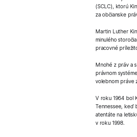
(SCLC), ktorú Kin
za občianske práv
Martin Luther Kin
minulého storočia
pracovné príležit
Mnohé z práv a sl
právnom systéme 
volebnom práve z
V roku 1964 bol 
Tennessee, keď 
atentáte na leti
v roku 1998.