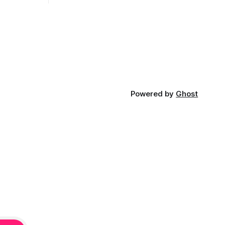
opnosti.
iá KĽDR, na
FP.
Powered by
Ghost