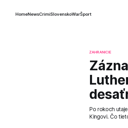
Home
News
Crimi
Slovensko
War
Šport
ZAHRANICIE
Zázna
Luthe
desať
Po rokoch utaje
Kingovi. Čo tie