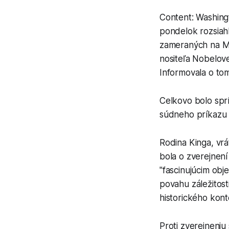
Content: Washing
pondelok rozsiah
zameraných na Ma
nositeľa Nobelove
Informovala o to
Celkovo bolo spr
súdneho príkazu 
Rodina Kinga, vrá
bola o zverejnení
"fascinujúcim obj
povahu záležitost
historického kont
Proti zverejneniu