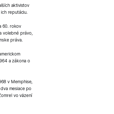
ších aktivistov
ich reputáciu.
a 60. rokov
za volebné právo,
anske práva.
 americkom
964 a zákona o
1968 v Memphise,
 dva mesiace po
Zomrel vo väzení