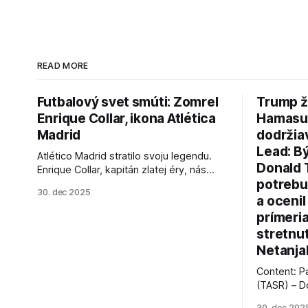
READ MORE
Futbalový svet smúti: Zomrel
Trump ž
Enrique Collar, ikona Atlética
Hamasu, 
Madrid
dodržia
Lead: B
Atlético Madrid stratilo svoju legendu.
Donald 
Enrique Collar, kapitán zlatej éry, nás
potrebu
opustil vo veku 91 rokov. Spomíname na
30. dec 2025
jeho úspechy a odkaz.
a ocenil
prímeri
stretnu
Netanja
Content: P
(TASR) – D
prezident 
30. dec 202