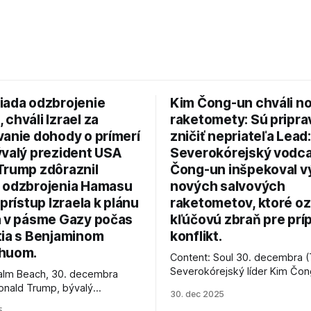
iada odzbrojenie
Kim Čong-un chváli n
chváli Izrael za
raketomety: Sú pripr
vanie dohody o prímerí
zničiť nepriateľa Lead:
ývalý prezident USA
Severokórejský vodc
Trump zdôraznil
Čong-un inšpekoval v
 odzbrojenia Hamasu
nových salvových
 prístup Izraela k plánu
raketometov, ktoré oz
a v pásme Gazy počas
kľúčovú zbraň pre prí
tia s Benjaminom
konflikt.
huom.
Content: Soul 30. decembra (
Severokórejský líder Kim Čo
alm Beach, 30. decembra
navštívil továreň, kde sa vyrá
onald Trump, bývalý
30. dec 2025
najnovšie salvové raketomety 
Spojených štátov, v pondelok
5