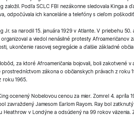
g založil. Podľa SCLC FBI nezákonne sledovala Kinga a ďal
a, odpočúvala ich kancelárie a telefóny s cieľom poškodiť 
g Jr. sa narodil 15. januára 1929 v Atlante. V priebehu 50. 
 organizoval a viedol nenásilné protesty Afroameričanov 
osti, ukončenie rasovej segregácie a ďalšie základné obči
obôd, za ktoré Afroameričania bojovali, boli zakotvené v
prostredníctvom zákona o občianskych právach z roku 1
 roku 1965.
King ocenený Nobelovou cenou za mier. Zomrel 4. apríla 
bol zavraždený Jamesom Earlom Rayom. Ray bol zatknutý
sku Heathrow v Londýne a odsúdený na 99 rokov väzenia. 