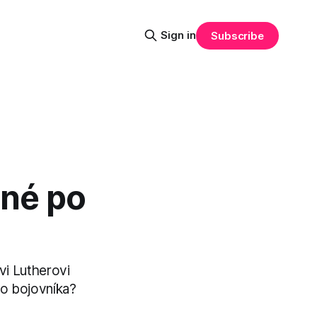
Sign in
Subscribe
ené po
vi Lutherovi
ho bojovníka?