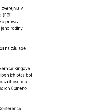
zverejnila v
 (FBI)
ke práva a
jeho rodiny.
li na základe
 Bernice Kingovej,
íbeh ich otca bol
ôraznili osobnú
 do ich úplného
 Conference