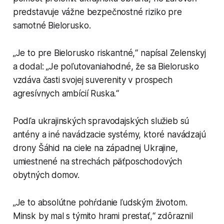
predstavuje vážne bezpečnostné riziko pre
samotné Bielorusko.
„Je to pre Bielorusko riskantné,“ napísal Zelenskyj
a dodal: „Je poľutovaniahodné, že sa Bielorusko
vzdáva časti svojej suverenity v prospech
agresívnych ambícií Ruska.“
Podľa ukrajinských spravodajských služieb sú
antény a iné navádzacie systémy, ktoré navádzajú
drony Šáhid na ciele na západnej Ukrajine,
umiestnené na strechách päťposchodových
obytných domov.
„Je to absolútne pohŕdanie ľudským životom.
Minsk by mal s týmito hrami prestať,“ zdôraznil