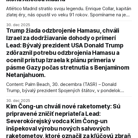
Atlético Madrid stratilo svoju legendu. Enrique Collar, kapitán
zlatej éry, nás opustil vo veku 91 rokov. Spomíname na jeho
úspechy a odkaz.
30. dec 2025
Trump žiada odzbrojenie Hamasu, chváli
Izrael za dodržiavanie dohody o prímerí
Lead: Bývalý prezident USA Donald Trump
zdôraznil potrebu odzbrojenia Hamasu a
ocenil prístup Izraela k plánu prímeria v
pásme Gazy počas stretnutia s Benjaminom
Netanjahuom.
Content: Palm Beach, 30. decembra (TASR) – Donald
Trump, bývalý prezident Spojených štátov, v pondelok
vyhlásil, že odzbrojenie palestínskeho hnutia Hamas je
30. dec 2025
kľúčové pre úspešné dosiahnutie prímeria v Gaze. Agentúra
Kim Čong-un chváli nové raketomety: Sú
AFP informuje, že Trump vyjadril presvedčenie, že Izrael plní
pripravené zničiť nepriateľa Lead:
podmienky dohody o prí
Severokórejský vodca Kim Čong-un
inšpekoval výrobu nových salvových
raketometov, ktoré označil za kľúčovú zbraň