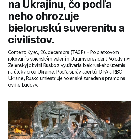
na Ukrajinu, čo podľa
neho ohrozuje
bieloruskú suverenitu a
civilistov.
Content: Kyjev, 26. decembra (TASR) – Po piatkovom
rokovaní s vojenským velením Ukrajiny prezident Volodymyr
Zelenskyj obvinil Rusko z využívania bieloruského územia
na útoky proti Ukrajine. Podľa správ agentúr DPA a RBC-
Ukraine, Rusko umiestňuje vojenské zariadenia priamo na
civilné budovy.