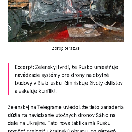
Zdroj: teraz.sk
Excerpt: Zelenskyj tvrdí, že Rusko umiestňuje
navádzacie systémy pre drony na obytné
budovy v Bielorusku, čím riskuje životy civilistov
a eskaluje konflikt.
Zelenskyj na Telegrame uviedol, že tieto zariadenia
slúžia na navádzanie útočných dronov Šáhid na
ciele na Ukrajine. Táto nová taktika má Rusku
pomôcť prelomiť ukrajinskú obranu, no zároveň