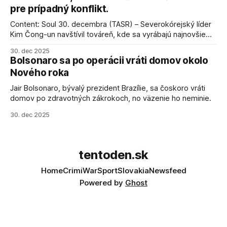
pre prípadný konflikt.
Content: Soul 30. decembra (TASR) – Severokórejský líder
Kim Čong-un navštívil továreň, kde sa vyrábajú najnovšie
salvové raketomety a nešetril chválou na ich deštrukčné
30. dec 2025
schopnosti. Informovali o tom štátne médiá KĽDR, na ktoré
Bolsonaro sa po operácii vráti domov okolo
sa odvoláva agentúra AFP.
Nového roka
Jair Bolsonaro, bývalý prezident Brazílie, sa čoskoro vráti
domov po zdravotných zákrokoch, no väzenie ho neminie.
30. dec 2025
tentoden.sk
Home
Crimi
War
Sport
Slovakia
Newsfeed
Powered by
Ghost