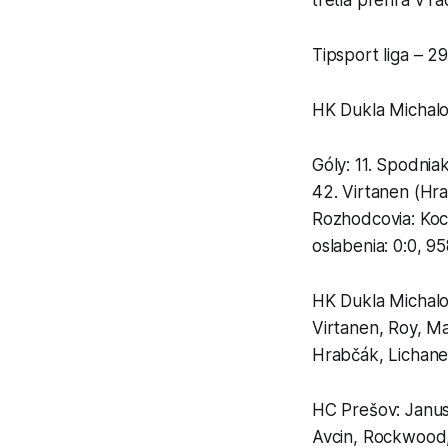
tretia prehra v ra
Tipsport liga – 29
HK Dukla Michalov
Góly: 11. Spodnia
42. Virtanen (Hra
Rozhodcovia: Kocú
oslabenia: 0:0, 95
HK Dukla Michalov
Virtanen, Roy, Ma
Hrabčák, Lichane
HC Prešov: Janus 
Avcin, Rockwood, 