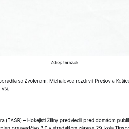
Zdroj: teraz.sk
 poradila so Zvolenom, Michalovce rozdrvili Prešov a Košice
 Vsi.
bra (TASR) – Hokejisti Žiliny predviedli pred domácim pub
volen presvedčivo 3:0 v stredajšom zápase 29. kola Tipspo