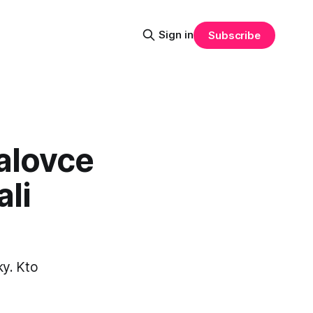
Sign in
Subscribe
halovce
ali
ky. Kto