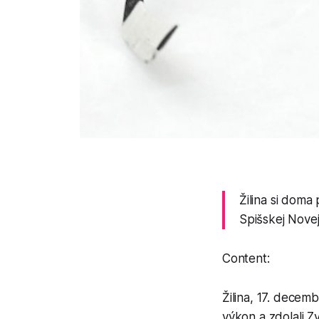
Žilina si doma
Spišskej Novej
Content:
Žilina, 17. decem
výkon a zdolali Z