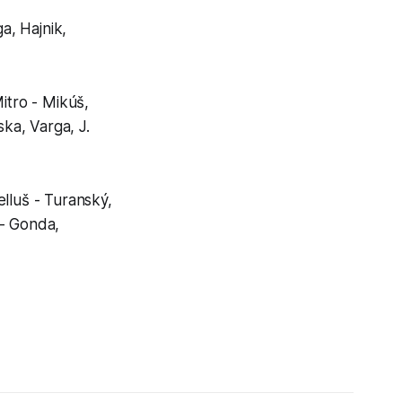
a, Hajnik,
itro - Mikúš,
ska, Varga, J.
lluš - Turanský,
 - Gonda,