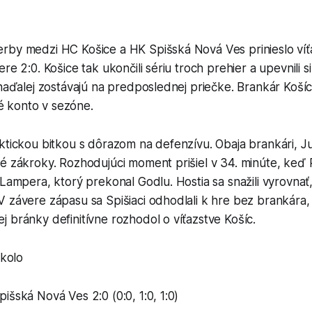
rby medzi HC Košice a HK Spišská Nová Ves prinieslo víť
re 2:0. Košice tak ukončili sériu troch prehier a upevnili s
 naďalej zostávajú na predposlednej priečke. Brankár Košíc
sté konto v sezóne.
ktickou bitkou s dôrazom na defenzívu. Obaja brankári, J
lé zákroky. Rozhodujúci moment prišiel v 34. minúte, keď
 Lampera, ktorý prekonal Godlu. Hostia sa snažili vyrovnať
 závere zápasu sa Spišiaci odhodlali k hre bez brankára,
 bránky definitívne rozhodol o víťazstve Košíc.
 kolo
išská Nová Ves 2:0 (0:0, 1:0, 1:0)