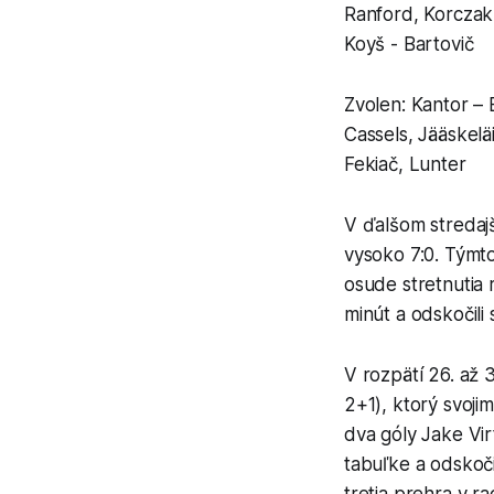
Ranford, Korczak
Koyš - Bartovič
Zvolen: Kantor – 
Cassels, Jääskelä
Fekiač, Lunter
V ďalšom stredajš
vysoko 7:0. Týmto
osude stretnutia r
minút a odskočili 
V rozpätí 26. až 
2+1), ktorý svojim
dva góly Jake Vir
tabuľke a odskoči