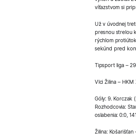
víťazstvom si prip
Už v úvodnej treti
presnou strelou k
rýchlom protiútok
sekúnd pred konco
Tipsport liga – 29
Vlci Žilina – HKM 
Góly: 9. Korczak 
Rozhodcovia: Stano
oslabenia: 0:0, 14
Žilina: Košarišťan