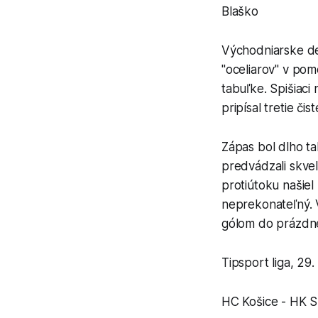
Blaško
Východniarske de
"oceliarov" v pome
tabuľke. Spišiaci
pripísal tretie či
Zápas bol dlho ta
predvádzali skve
protiútoku našiel
neprekonateľný. V
gólom do prázdnej
Tipsport liga, 29.
HC Košice - HK Sp