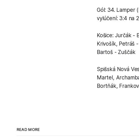
Gól: 34. Lamper (
vylúčení: 3:4 na 2
Košice: Jurčák - 
Krivošík, Petráš 
Bartoš - Zuščák
Spišská Nová Ves:
Martel, Archamba
Bortňák, Frankov
READ MORE