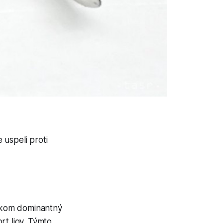
 uspeli proti
likom dominantný
rt ligy. Týmto