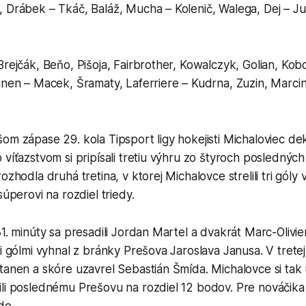
, Drábek – Tkáč, Baláž, Mucha – Kolenič, Walega, Dej – J
Brejčák, Beňo, Pišoja, Fairbrother, Kowalczyk, Golian, Kob
inen – Macek, Šramaty, Laferriere – Kudrna, Zuzin, Marci
om zápase 29. kola Tipsport ligy hokejisti Michaloviec de
 víťazstvom si pripísali tretiu výhru zo štyroch poslednýc
ozhodla druhá tretina, v ktorej Michalovce strelili tri góly 
súperovi na rozdiel triedy.
31. minúty sa presadili Jordan Martel a dvakrát Marc-Olivi
i gólmi vyhnal z bránky Prešova Jaroslava Janusa. V tretej 
tanen a skóre uzavrel Sebastián Šmída. Michalovce si tak u
li poslednému Prešovu na rozdiel 12 bodov. Pre nováčika 