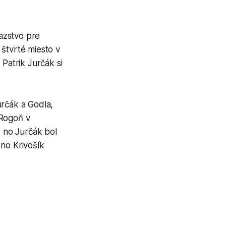
azstvo pre
i štvrté miesto v
 Patrik Jurčák si
určák a Godla,
 Rogoň v
, no Jurčák bol
 no Krivošík