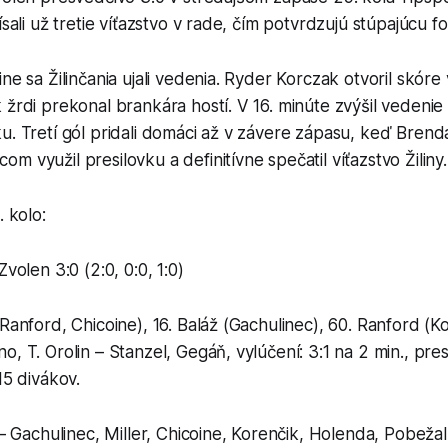
ísali už tretie víťazstvo v rade, čím potvrdzujú stúpajúcu f
ne sa Žilinčania ujali vedenia. Ryder Korczak otvoril skóre
 žrdi prekonal brankára hostí. V 16. minúte zvýšil vedenie
u. Tretí gól pridali domáci až v závere zápasu, keď Bren
m využil presilovku a definitívne spečatil víťazstvo Žiliny.
. kolo:
Zvolen 3:0 (2:0, 0:0, 1:0)
(Ranford, Chicoine), 16. Baláž (Gachulinec), 60. Ranford (
, T. Orolin – Stanzel, Gegáň, vylúčení: 3:1 na 2 min., presi
15 divákov.
 – Gachulinec, Miller, Chicoine, Korenčik, Holenda, Pobežal