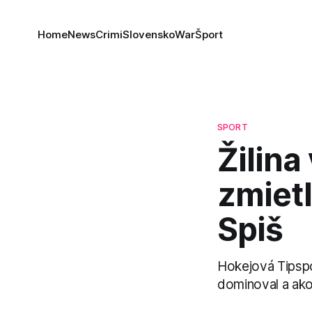
Home
News
Crimi
Slovensko
War
Šport
SPORT
Žilina
zmietl
Spiš
Hokejová Tipspo
dominoval a ako