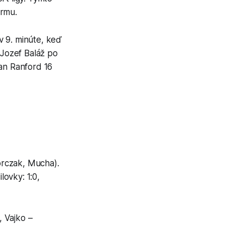
ormu.
 v 9. minúte, keď
 Jozef Baláž po
dan Ranford 16
Korczak, Mucha).
lovky: 1:0,
, Vajko –