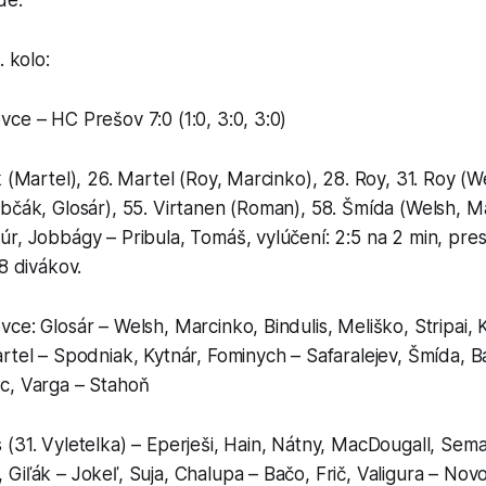
de.
. kolo:
ce – HC Prešov 7:0 (1:0, 3:0, 3:0)
k (Martel), 26. Martel (Roy, Marcinko), 28. Roy, 31. Roy (W
bčák, Glosár), 55. Virtanen (Roman), 58. Šmída (Welsh, M
r, Jobbágy – Pribula, Tomáš, vylúčení: 2:5 na 2 min, presi
8 divákov.
ce: Glosár – Welsh, Marcinko, Bindulis, Meliško, Stripai,
rtel – Spodniak, Kytnár, Fominych – Safaralejev, Šmída, B
c, Varga – Stahoň
(31. Vyletelka) – Eperješi, Hain, Nátny, MacDougall, Sem
Giľák – Jokeľ, Suja, Chalupa – Bačo, Frič, Valigura – Novo