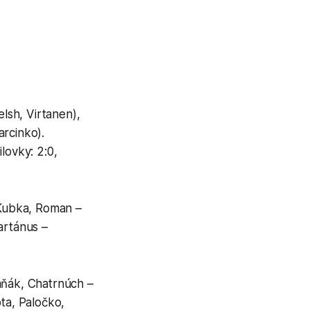
elsh, Virtanen),
arcinko).
lovky: 2:0,
 Kubka, Roman –
artánus –
aňák, Chatrnúch –
ta, Paločko,