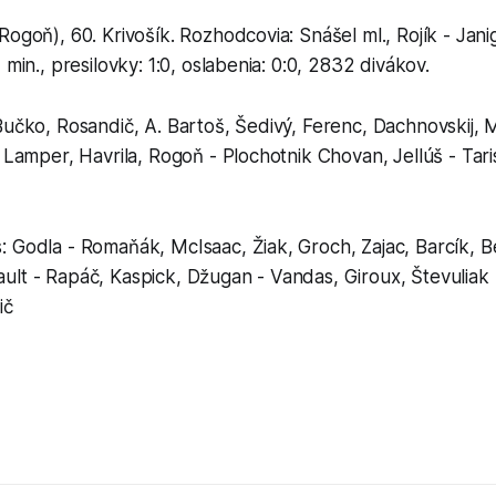
Rogoň), 60. Krivošík. Rozhodcovia: Snášel ml., Rojík - Janig
 min., presilovky: 1:0, oslabenia: 0:0, 2832 divákov.
Bučko, Rosandič, A. Bartoš, Šedivý, Ferenc, Dachnovskij, M
- Lamper, Havrila, Rogoň - Plochotnik Chovan, Jellúš - Tari
 Godla - Romaňák, McIsaac, Žiak, Groch, Zajac, Barcík, Be
ult - Rapáč, Kaspick, Džugan - Vandas, Giroux, Števuliak
ič