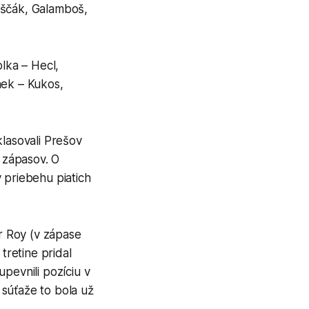
uščák, Galamboš,
olka – Hecl,
nek – Kukos,
klasovali Prešov
h zápasov. O
v priebehu piatich
er Roy (v zápase
tretine pridal
pevnili pozíciu v
súťaže to bola už