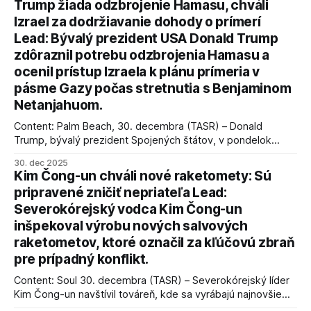
Trump žiada odzbrojenie Hamasu, chváli
Izrael za dodržiavanie dohody o prímerí
Lead: Bývalý prezident USA Donald Trump
zdôraznil potrebu odzbrojenia Hamasu a
ocenil prístup Izraela k plánu prímeria v
pásme Gazy počas stretnutia s Benjaminom
Netanjahuom.
Content: Palm Beach, 30. decembra (TASR) – Donald
Trump, bývalý prezident Spojených štátov, v pondelok
vyhlásil, že odzbrojenie palestínskeho hnutia Hamas je
30. dec 2025
kľúčové pre úspešné dosiahnutie prímeria v Gaze. Agentúra
Kim Čong-un chváli nové raketomety: Sú
AFP informuje, že Trump vyjadril presvedčenie, že Izrael plní
pripravené zničiť nepriateľa Lead:
podmienky dohody o prí
Severokórejský vodca Kim Čong-un
inšpekoval výrobu nových salvových
raketometov, ktoré označil za kľúčovú zbraň
pre prípadný konflikt.
Content: Soul 30. decembra (TASR) – Severokórejský líder
Kim Čong-un navštívil továreň, kde sa vyrábajú najnovšie
salvové raketomety a nešetril chválou na ich deštrukčné