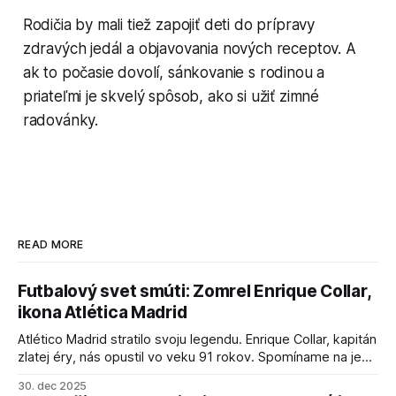
Rodičia by mali tiež zapojiť deti do prípravy
zdravých jedál a objavovania nových receptov. A
ak to počasie dovolí, sánkovanie s rodinou a
priateľmi je skvelý spôsob, ako si užiť zimné
radovánky.
READ MORE
Futbalový svet smúti: Zomrel Enrique Collar,
ikona Atlética Madrid
Atlético Madrid stratilo svoju legendu. Enrique Collar, kapitán
zlatej éry, nás opustil vo veku 91 rokov. Spomíname na jeho
úspechy a odkaz.
30. dec 2025