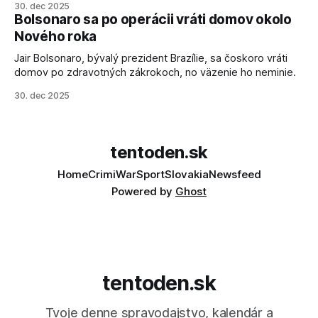
30. dec 2025
schopnosti. Informovali o tom štátne médiá KĽDR, na ktoré
Bolsonaro sa po operácii vráti domov okolo
sa odvoláva agentúra AFP.
Nového roka
Jair Bolsonaro, bývalý prezident Brazílie, sa čoskoro vráti
domov po zdravotných zákrokoch, no väzenie ho neminie.
30. dec 2025
tentoden.sk
Home
Crimi
War
Sport
Slovakia
Newsfeed
Powered by
Ghost
tentoden.sk
Tvoje denne spravodajstvo, kalendár a