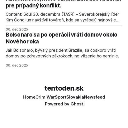
pre prípadný konflikt.
Content: Soul 30. decembra (TASR) – Severokórejský líder
Kim Čong-un navštívil továreň, kde sa vyrábajú najnovšie
salvové raketomety a nešetril chválou na ich deštrukčné
30. dec 2025
schopnosti. Informovali o tom štátne médiá KĽDR, na ktoré
Bolsonaro sa po operácii vráti domov okolo
sa odvoláva agentúra AFP.
Nového roka
Jair Bolsonaro, bývalý prezident Brazílie, sa čoskoro vráti
domov po zdravotných zákrokoch, no väzenie ho neminie.
30. dec 2025
tentoden.sk
Home
Crimi
War
Sport
Slovakia
Newsfeed
Powered by
Ghost