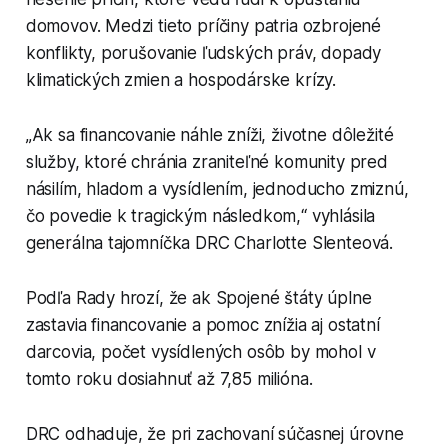
domovov. Medzi tieto príčiny patria ozbrojené
konflikty, porušovanie ľudských práv, dopady
klimatických zmien a hospodárske krízy.
„Ak sa financovanie náhle zníži, životne dôležité
služby, ktoré chránia zraniteľné komunity pred
násilím, hladom a vysídlením, jednoducho zmiznú,
čo povedie k tragickým následkom,“ vyhlásila
generálna tajomníčka DRC Charlotte Slenteová.
Podľa Rady hrozí, že ak Spojené štáty úplne
zastavia financovanie a pomoc znížia aj ostatní
darcovia, počet vysídlených osôb by mohol v
tomto roku dosiahnuť až 7,85 milióna.
DRC odhaduje, že pri zachovaní súčasnej úrovne