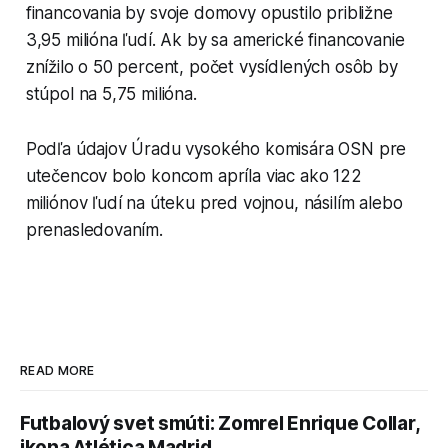
financovania by svoje domovy opustilo približne
3,95 milióna ľudí. Ak by sa americké financovanie
znížilo o 50 percent, počet vysídlených osôb by
stúpol na 5,75 milióna.
Podľa údajov Úradu vysokého komisára OSN pre
utečencov bolo koncom apríla viac ako 122
miliónov ľudí na úteku pred vojnou, násilím alebo
prenasledovaním.
READ MORE
Futbalový svet smúti: Zomrel Enrique Collar,
ikona Atlética Madrid