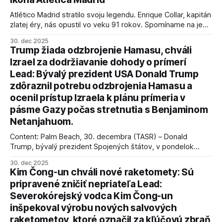
Atlético Madrid stratilo svoju legendu. Enrique Collar, kapitán
zlatej éry, nás opustil vo veku 91 rokov. Spomíname na jeho
úspechy a odkaz.
30. dec 2025
Trump žiada odzbrojenie Hamasu, chváli
Izrael za dodržiavanie dohody o prímerí
Lead: Bývalý prezident USA Donald Trump
zdôraznil potrebu odzbrojenia Hamasu a
ocenil prístup Izraela k plánu prímeria v
pásme Gazy počas stretnutia s Benjaminom
Netanjahuom.
Content: Palm Beach, 30. decembra (TASR) – Donald
Trump, bývalý prezident Spojených štátov, v pondelok
vyhlásil, že odzbrojenie palestínskeho hnutia Hamas je
30. dec 2025
kľúčové pre úspešné dosiahnutie prímeria v Gaze. Agentúra
Kim Čong-un chváli nové raketomety: Sú
AFP informuje, že Trump vyjadril presvedčenie, že Izrael plní
pripravené zničiť nepriateľa Lead:
podmienky dohody o prí
Severokórejský vodca Kim Čong-un
inšpekoval výrobu nových salvových
raketometov, ktoré označil za kľúčovú zbraň