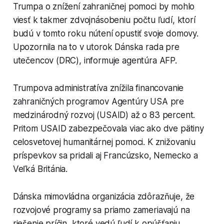
Trumpa o znížení zahraničnej pomoci by mohlo
viesť k takmer zdvojnásobeniu počtu ľudí, ktorí
budú v tomto roku nútení opustiť svoje domovy.
Upozornila na to v utorok Dánska rada pre
utečencov (DRC), informuje agentúra AFP.
Trumpova administratíva znížila financovanie
zahraničných programov Agentúry USA pre
medzinárodný rozvoj (USAID) až o 83 percent.
Pritom USAID zabezpečovala viac ako dve pätiny
celosvetovej humanitárnej pomoci. K znižovaniu
príspevkov sa pridali aj Francúzsko, Nemecko a
Veľká Británia.
Dánska mimovládna organizácia zdôrazňuje, že
rozvojové programy sa priamo zameriavajú na
riešenie príčin, ktoré vedú ľudí k opúšťaniu