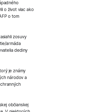
západného
i o život viac ako
 AFP o tom
asiahli zosuvy
tie/armáda
vatelia dediny
torý je známy
ých národov a
záchranných
skej občianskej
te. V niektorých