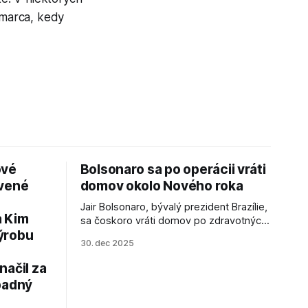
 marca, kedy
ové
Bolsonaro sa po operácii vráti
avené
domov okolo Nového roka
Jair Bolsonaro, bývalý prezident Brazílie,
a Kim
sa čoskoro vráti domov po zdravotných
ýrobu
zákrokoch, no väzenie ho neminie.
30. dec 2025
načil za
padný