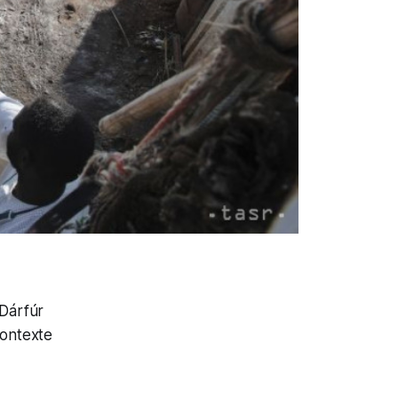
 Dárfúr
kontexte