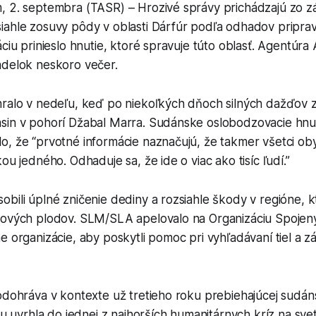
, 2. septembra (TASR) – Hrozivé správy prichádzajú zo 
ahle zosuvy pôdy v oblasti Dárfúr podľa odhadov pripravil
áciu prinieslo hnutie, ktoré spravuje túto oblasť. Agentúra
ndelok neskoro večer.
hralo v nedeľu, keď po niekoľkých dňoch silných dažďov z
sin v pohorí Džabal Marra. Sudánske oslobodzovacie hnu
, že “prvotné informácie naznačujú, že takmer všetci oby
ou jedného. Odhaduje sa, že ide o viac ako tisíc ľudí.”
bili úplné zničenie dediny a rozsiahle škody v regióne, k
sových plodov. SLM/SLA apelovalo na Organizáciu Spojen
e organizácie, aby poskytli pomoc pri vyhľadávaní tiel a 
odohráva v kontexte už tretieho roku prebiehajúcej sudán
inu uvrhla do jednej z najhorších humanitárnych kríz na sve