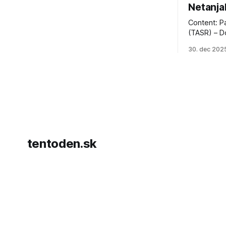
Netanja
Content: P
(TASR) – D
prezident 
30. dec 202
vyhlásil, 
hnutia Ham
dosiahnuti
AFP informu
presvedčen
dohody o p
tentoden.sk