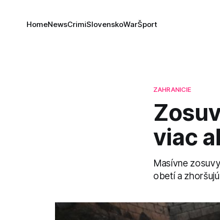
Home
News
Crimi
Slovensko
War
Šport
ZAHRANICIE
Zosuv
viac a
Masívne zosuvy 
obetí a zhoršujú