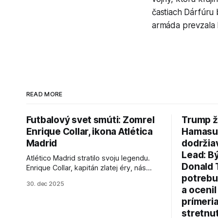
častiach Dárfúru 
armáda prevzala
READ MORE
Futbalový svet smúti: Zomrel
Trump ž
Enrique Collar, ikona Atlética
Hamasu, 
Madrid
dodržia
Lead: B
Atlético Madrid stratilo svoju legendu.
Donald 
Enrique Collar, kapitán zlatej éry, nás
potrebu
opustil vo veku 91 rokov. Spomíname na
30. dec 2025
jeho úspechy a odkaz.
a ocenil
prímeri
stretnu