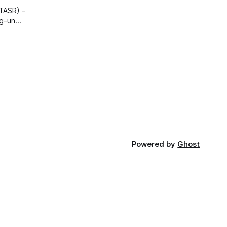
TASR) –
ng-un
bajú
a nešetril
opnosti.
iá KĽDR, na
FP.
Powered by
Ghost