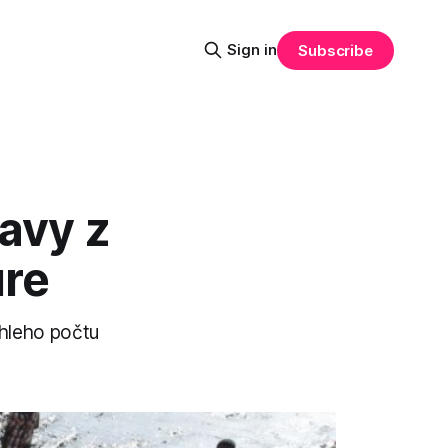
Sign in
Subscribe
avy z
úre
ahleho počtu