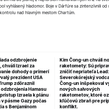
bol vyhlásený hladomor. Boje v Dárfúre sa zintenzívnili od
 kontrolu nad hlavným mestom Chartúm.
iada odzbrojenie
Kim Čong-un chváli n
chváli Izrael za
raketomety: Sú pripr
vanie dohody o prímerí
zničiť nepriateľa Lead:
ývalý prezident USA
Severokórejský vodc
Trump zdôraznil
Čong-un inšpekoval v
 odzbrojenia Hamasu
nových salvových
 prístup Izraela k plánu
raketometov, ktoré oz
a v pásme Gazy počas
kľúčovú zbraň pre prí
tia s Benjaminom
konflikt.