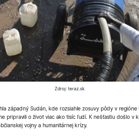
Zdroj: teraz.sk
ahla západný Sudán, kde rozsiahle zosuvy pôdy v regióne
pripravili o život viac ako tisíc ľudí. K nešťastiu došlo v 
bčianskej vojny a humanitárnej krízy.