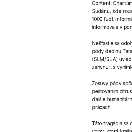
Content: Chartúm
Sudánu, kde rozsi
1000 ľudí. Inform
informovala v po
Nešťastie sa odo
pôdy dedinu Tara
(SLM/SLA) uviedlo
zahynuli, s výnimk
Zosuvy pôdy spôso
pestovaním citru
ďalšie humanitárn
prácach.
Táto tragédia sa 
vojny, ktorá kraj