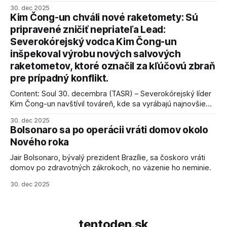
vyhlásil, že odzbrojenie palestínskeho hnutia Hamas je
30. dec 2025
kľúčové pre úspešné dosiahnutie prímeria v Gaze. Agentúra
Kim Čong-un chváli nové raketomety: Sú
AFP informuje, že Trump vyjadril presvedčenie, že Izrael plní
pripravené zničiť nepriateľa Lead:
podmienky dohody o prí
Severokórejský vodca Kim Čong-un
inšpekoval výrobu nových salvových
raketometov, ktoré označil za kľúčovú zbraň
pre prípadný konflikt.
Content: Soul 30. decembra (TASR) – Severokórejský líder
Kim Čong-un navštívil továreň, kde sa vyrábajú najnovšie
salvové raketomety a nešetril chválou na ich deštrukčné
30. dec 2025
schopnosti. Informovali o tom štátne médiá KĽDR, na ktoré
Bolsonaro sa po operácii vráti domov okolo
sa odvoláva agentúra AFP.
Nového roka
Jair Bolsonaro, bývalý prezident Brazílie, sa čoskoro vráti
domov po zdravotných zákrokoch, no väzenie ho neminie.
30. dec 2025
tentoden.sk