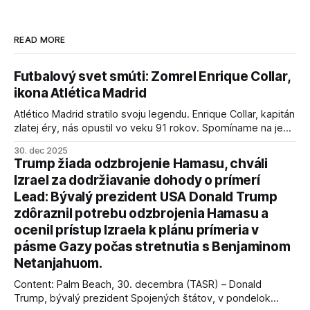
READ MORE
Futbalový svet smúti: Zomrel Enrique Collar,
ikona Atlética Madrid
Atlético Madrid stratilo svoju legendu. Enrique Collar, kapitán
zlatej éry, nás opustil vo veku 91 rokov. Spomíname na jeho
úspechy a odkaz.
30. dec 2025
Trump žiada odzbrojenie Hamasu, chváli
Izrael za dodržiavanie dohody o prímerí
Lead: Bývalý prezident USA Donald Trump
zdôraznil potrebu odzbrojenia Hamasu a
ocenil prístup Izraela k plánu prímeria v
pásme Gazy počas stretnutia s Benjaminom
Netanjahuom.
Content: Palm Beach, 30. decembra (TASR) – Donald
Trump, bývalý prezident Spojených štátov, v pondelok