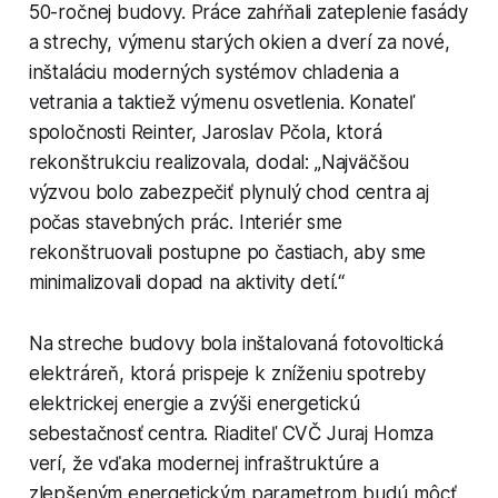
50-ročnej budovy. Práce zahŕňali zateplenie fasády
a strechy, výmenu starých okien a dverí za nové,
inštaláciu moderných systémov chladenia a
vetrania a taktiež výmenu osvetlenia. Konateľ
spoločnosti Reinter, Jaroslav Pčola, ktorá
rekonštrukciu realizovala, dodal: „Najväčšou
výzvou bolo zabezpečiť plynulý chod centra aj
počas stavebných prác. Interiér sme
rekonštruovali postupne po častiach, aby sme
minimalizovali dopad na aktivity detí.“
Na streche budovy bola inštalovaná fotovoltická
elektráreň, ktorá prispeje k zníženiu spotreby
elektrickej energie a zvýši energetickú
sebestačnosť centra. Riaditeľ CVČ Juraj Homza
verí, že vďaka modernej infraštruktúre a
zlepšeným energetickým parametrom budú môcť