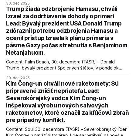
30. dec 2025
Trump žiada odzbrojenie Hamasu, chváli
Izrael za dodržiavanie dohody o prímerí
Lead: Bývalý prezident USA Donald Trump
zdôraznil potrebu odzbrojenia Hamasu a
ocenil prístup Izraela k plánu prímeria v
pásme Gazy počas stretnutia s Benjaminom
Netanjahuom.
Content: Palm Beach, 30. decembra (TASR) – Donald
Trump, bývalý prezident Spojených štátov, v pondelok
vyhlásil, že odzbrojenie palestínskeho hnutia Hamas je
30. dec 2025
kľúčové pre úspešné dosiahnutie prímeria v Gaze. Agentúra
Kim Čong-un chváli nové raketomety: Sú
AFP informuje, že Trump vyjadril presvedčenie, že Izrael plní
pripravené zničiť nepriateľa Lead:
podmienky dohody o prí
Severokórejský vodca Kim Čong-un
inšpekoval výrobu nových salvových
raketometov, ktoré označil za kľúčovú zbraň
pre prípadný konflikt.
Content: Soul 30. decembra (TASR) – Severokórejský líder
Kim Čong-un navštívil továreň, kde sa vyrábajú najnovšie