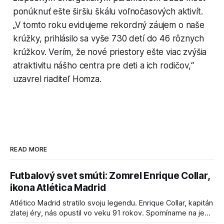
ponúknuť ešte širšiu škálu voľnočasových aktivít.
„V tomto roku evidujeme rekordný záujem o naše
krúžky, prihlásilo sa vyše 730 detí do 46 rôznych
krúžkov. Verím, že nové priestory ešte viac zvýšia
atraktivitu nášho centra pre deti a ich rodičov,“
uzavrel riaditeľ Homza.
READ MORE
Futbalový svet smúti: Zomrel Enrique Collar,
ikona Atlética Madrid
Atlético Madrid stratilo svoju legendu. Enrique Collar, kapitán
zlatej éry, nás opustil vo veku 91 rokov. Spomíname na jeho
úspechy a odkaz.