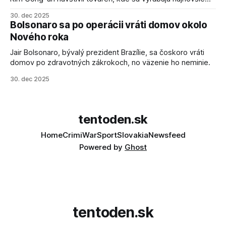
salvové raketomety a nešetril chválou na ich deštrukčné
30. dec 2025
schopnosti. Informovali o tom štátne médiá KĽDR, na ktoré
Bolsonaro sa po operácii vráti domov okolo
sa odvoláva agentúra AFP.
Nového roka
Jair Bolsonaro, bývalý prezident Brazílie, sa čoskoro vráti
domov po zdravotných zákrokoch, no väzenie ho neminie.
30. dec 2025
tentoden.sk
Home
Crimi
War
Sport
Slovakia
Newsfeed
Powered by
Ghost
tentoden.sk