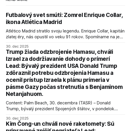
Futbalový svet smúti: Zomrel Enrique Collar,
ikona Atlética Madrid
Atlético Madrid stratilo svoju legendu. Enrique Collar, kapitán
zlatej éry, nás opustil vo veku 91 rokov. Spomíname na jeho
úspechy a odkaz.
30. dec 2025
Trump žiada odzbrojenie Hamasu, chváli
Izrael za dodržiavanie dohody o prímerí
Lead: Bývalý prezident USA Donald Trump
zdôraznil potrebu odzbrojenia Hamasu a
ocenil prístup Izraela k plánu prímeria v
pásme Gazy počas stretnutia s Benjaminom
Netanjahuom.
Content: Palm Beach, 30. decembra (TASR) – Donald
Trump, bývalý prezident Spojených štátov, v pondelok
vyhlásil, že odzbrojenie palestínskeho hnutia Hamas je
30. dec 2025
kľúčové pre úspešné dosiahnutie prímeria v Gaze. Agentúra
Kim Čong-un chváli nové raketomety: Sú
AFP informuje, že Trump vyjadril presvedčenie, že Izrael plní
pripravené zničiť nepriateľa Lead: