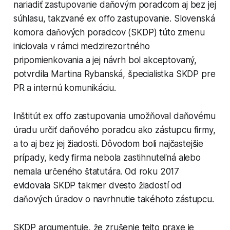
nariadiť zastupovanie daňovým poradcom aj bez jej
súhlasu, takzvané ex offo zastupovanie. Slovenská
komora daňových poradcov (SKDP) túto zmenu
iniciovala v rámci medzirezortného
pripomienkovania a jej návrh bol akceptovaný,
potvrdila Martina Rybanská, špecialistka SKDP pre
PR a internú komunikáciu.
Inštitút ex offo zastupovania umožňoval daňovému
úradu určiť daňového poradcu ako zástupcu firmy,
a to aj bez jej žiadosti. Dôvodom boli najčastejšie
prípady, kedy firma nebola zastihnuteľná alebo
nemala určeného štatutára. Od roku 2017
evidovala SKDP takmer dvesto žiadostí od
daňových úradov o navrhnutie takéhoto zástupcu.
SKDP argumentuje, že zrušenie tejto praxe je