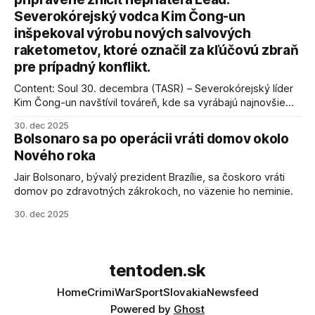
podmienky dohody o prí
Severokórejský vodca Kim Čong-un
inšpekoval výrobu nových salvových
raketometov, ktoré označil za kľúčovú zbraň
pre prípadný konflikt.
Content: Soul 30. decembra (TASR) – Severokórejský líder
Kim Čong-un navštívil továreň, kde sa vyrábajú najnovšie
salvové raketomety a nešetril chválou na ich deštrukčné
30. dec 2025
schopnosti. Informovali o tom štátne médiá KĽDR, na ktoré
Bolsonaro sa po operácii vráti domov okolo
sa odvoláva agentúra AFP.
Nového roka
Jair Bolsonaro, bývalý prezident Brazílie, sa čoskoro vráti
domov po zdravotných zákrokoch, no väzenie ho neminie.
30. dec 2025
tentoden.sk
Home
Crimi
War
Sport
Slovakia
Newsfeed
Powered by
Ghost