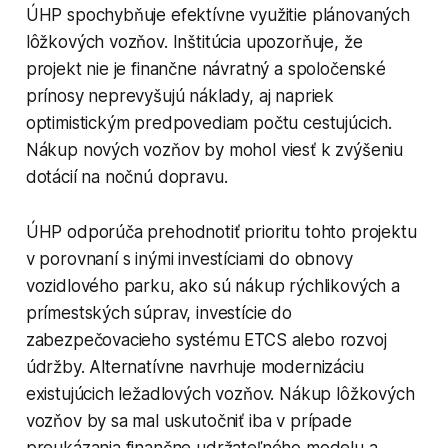
ÚHP spochybňuje efektívne využitie plánovaných
lôžkových vozňov. Inštitúcia upozorňuje, že
projekt nie je finančne návratný a spoločenské
prínosy neprevyšujú náklady, aj napriek
optimistickým predpovediam počtu cestujúcich.
Nákup nových vozňov by mohol viesť k zvýšeniu
dotácií na nočnú dopravu.
ÚHP odporúča prehodnotiť prioritu tohto projektu
v porovnaní s inými investíciami do obnovy
vozidlového parku, ako sú nákup rýchlikových a
prímestských súprav, investície do
zabezpečovacieho systému ETCS alebo rozvoj
údržby. Alternatívne navrhuje modernizáciu
existujúcich ležadlových vozňov. Nákup lôžkových
vozňov by sa mal uskutočniť iba v prípade