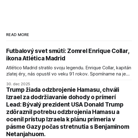
READ MORE
Futbalový svet smúti: Zomrel Enrique Collar,
ikona Atlética Madrid
Atlético Madrid stratilo svoju legendu. Enrique Collar, kapitán
zlatej éry, nás opustil vo veku 91 rokov. Spomíname na jeho
úspechy a odkaz.
30. dec 2025
Trump žiada odzbrojenie Hamasu, chváli
Izrael za dodržiavanie dohody o prímerí
Lead: Bývalý prezident USA Donald Trump
zdôraznil potrebu odzbrojenia Hamasu a
ocenil prístup Izraela k plánu prímeria v
pásme Gazy počas stretnutia s Benjaminom
Netanjahuom.