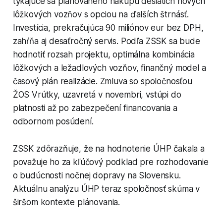
týkajúce sa plánovaného nákupu desiatich nových
lôžkových vozňov s opciou na ďalších štrnásť.
Investícia, prekračujúca 90 miliónov eur bez DPH,
zahŕňa aj desaťročný servis. Podľa ZSSK sa bude
hodnotiť rozsah projektu, optimálna kombinácia
lôžkových a ležadlových vozňov, finančný model a
časový plán realizácie. Zmluva so spoločnosťou
ŽOS Vrútky, uzavretá v novembri, vstúpi do
platnosti až po zabezpečení financovania a
odbornom posúdení.
ZSSK zdôrazňuje, že na hodnotenie ÚHP čakala a
považuje ho za kľúčový podklad pre rozhodovanie
o budúcnosti nočnej dopravy na Slovensku.
Aktuálnu analýzu ÚHP teraz spoločnosť skúma v
širšom kontexte plánovania.