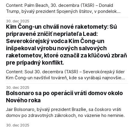
Content: Palm Beach, 30. decembra (TASR) – Donald
Trump, bývalý prezident Spojených štátov, v pondelok
vyhlásil, že odzbrojenie palestínskeho hnutia Hamas je
30. dec 2025
kľúčové pre úspešné dosiahnutie prímeria v Gaze. Agentúra
Kim Čong-un chváli nové raketomety: Sú
AFP informuje, že Trump vyjadril presvedčenie, že Izrael plní
pripravené zničiť nepriateľa Lead:
podmienky dohody o prí
Severokórejský vodca Kim Čong-un
inšpekoval výrobu nových salvových
raketometov, ktoré označil za kľúčovú zbraň
pre prípadný konflikt.
Content: Soul 30. decembra (TASR) – Severokórejský líder
Kim Čong-un navštívil továreň, kde sa vyrábajú najnovšie
salvové raketomety a nešetril chválou na ich deštrukčné
30. dec 2025
schopnosti. Informovali o tom štátne médiá KĽDR, na ktoré
Bolsonaro sa po operácii vráti domov okolo
sa odvoláva agentúra AFP.
Nového roka
Jair Bolsonaro, bývalý prezident Brazílie, sa čoskoro vráti
domov po zdravotných zákrokoch, no väzenie ho neminie.
30. dec 2025