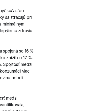
byť súčasťou
y sa strácajú pri
 s minimálnym
lepšiemu zdraviu
a spojená so 16 %
ko znížilo o 17 %.
. Spojitosť medzi
 konzumácii viac
ovinu neboli
osť medzi
antifikovala,