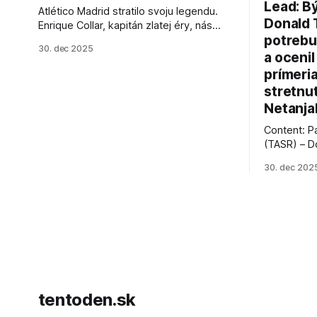
Lead: B
Atlético Madrid stratilo svoju legendu.
Donald 
Enrique Collar, kapitán zlatej éry, nás
potrebu
opustil vo veku 91 rokov. Spomíname na
30. dec 2025
jeho úspechy a odkaz.
a ocenil
prímeri
stretnu
Netanja
Content: P
(TASR) – D
prezident 
30. dec 202
vyhlásil, 
hnutia Ham
dosiahnuti
AFP informu
presvedčen
dohody o p
tentoden.sk