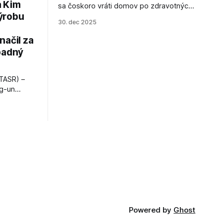
a Kim
sa čoskoro vráti domov po zdravotných
ýrobu
zákrokoch, no väzenie ho neminie.
30. dec 2025
načil za
padný
TASR) –
ng-un
bajú
a nešetril
opnosti.
iá KĽDR, na
FP.
Powered by
Ghost