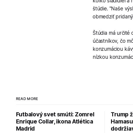
koľko sladidiel a
štúdie. "Naše výs
obmedziť pridaný
Štúdia má určité
účastníkov, čo m
konzumáciou kávy
nízkou konzumáci
READ MORE
Futbalový svet smúti: Zomrel
Trump ž
Enrique Collar, ikona Atlética
Hamasu, 
Madrid
dodržia