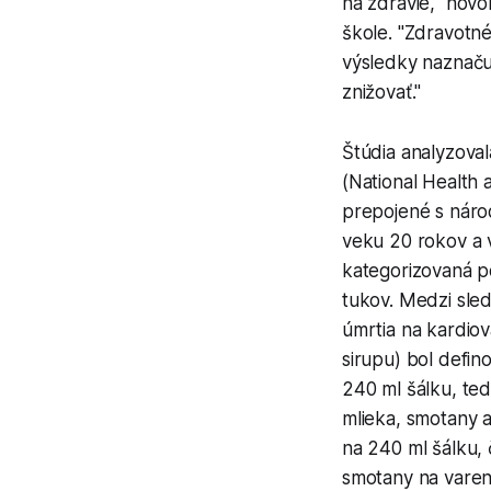
na zdravie," hov
škole. "Zdravotné
výsledky naznačuj
znižovať."
Štúdia analyzova
(National Health 
prepojené s náro
veku 20 rokov a v
kategorizovaná p
tukov. Medzi sled
úmrtia na kardio
sirupu) bol defi
240 ml šálku, ted
mlieka, smotany 
na 240 ml šálku, 
smotany na vareni