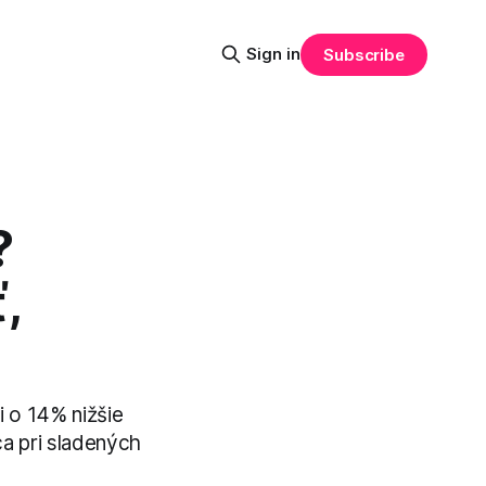
Sign in
Subscribe
?
,
i o 14% nižšie
áca pri sladených