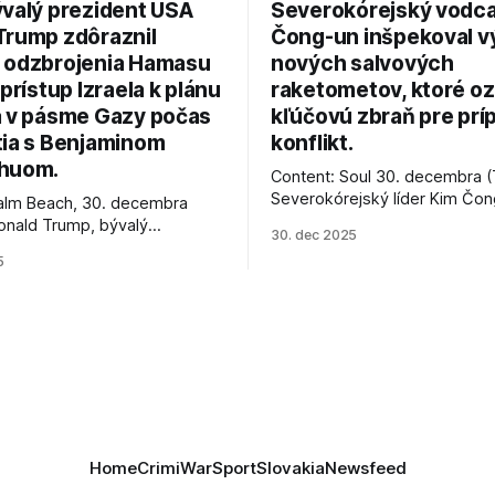
ývalý prezident USA
Severokórejský vodc
Trump zdôraznil
Čong-un inšpekoval v
 odzbrojenia Hamasu
nových salvových
 prístup Izraela k plánu
raketometov, ktoré oz
a v pásme Gazy počas
kľúčovú zbraň pre prí
tia s Benjaminom
konflikt.
huom.
Content: Soul 30. decembra (
Severokórejský líder Kim Čo
alm Beach, 30. decembra
navštívil továreň, kde sa vyrá
onald Trump, bývalý
30. dec 2025
najnovšie salvové raketomety 
Spojených štátov, v pondelok
5
chválou na ich deštrukčné sch
že odzbrojenie palestínskeho
Informovali o tom štátne méd
as je kľúčové pre úspešné
ktoré sa odvoláva agentúra A
e prímeria v Gaze. Agentúra
je, že Trump vyjadril
ie, že Izrael plní podmienky
rí
Home
Crimi
War
Sport
Slovakia
Newsfeed