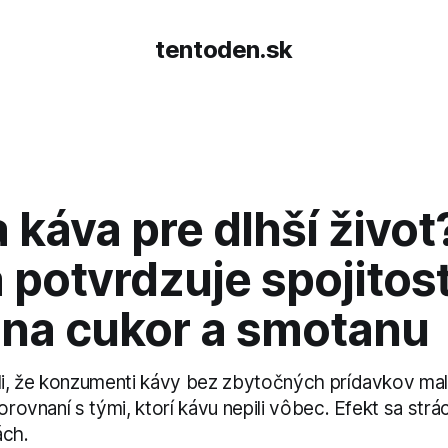
tentoden.sk
 káva pre dlhší život
 potvrdzuje spojitosť
 na cukor a smotanu
ili, že konzumenti kávy bez zbytočných prídavkov mal
porovnaní s tými, ktorí kávu nepili vôbec. Efekt sa str
ách.