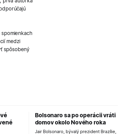
u, prvá autorka
 odporúčajú
na spomienkach
cií medzi
yť spôsobený
ové
Bolsonaro sa po operácii vráti
avené
domov okolo Nového roka
Jair Bolsonaro, bývalý prezident Brazílie,