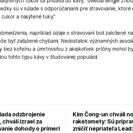
 nasýtených tukov sa pridáva do kávy," uviedla Bingjie Zho
ledky sú v súlade s odporúčaniami pre stravovanie, ktoré
 cukor a nasýtené tuky."
 obmedzenia, napríklad údaje o stravovaní boli založené 
ôže byť zaťažené chybami. Nedostatok významných asociá
 bez kofeínu a úmrtnosťou z akejkoľvek príčiny mohol b
ou tohto typu kávy v študovanej populácii.
iada odzbrojenie
Kim Čong-un chváli n
chváli Izrael za
raketomety: Sú pripr
vanie dohody o prímerí
zničiť nepriateľa Lead: