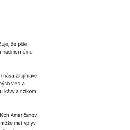
je, že pitie
ť sa nadmernému
rináša zaujímavé
ných vied a
ou kávy a rizikom
elých Američanov
o môže mať vplyv