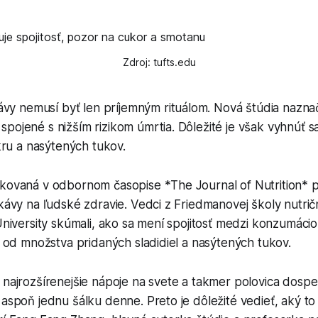
Zdroj: tufts.edu
vy nemusí byť len príjemným rituálom. Nová štúdia naznaču
e spojené s nižším rizikom úmrtia. Dôležité je však vyhnú
kru a nasýtených tukov.
ikovaná v odbornom časopise *The Journal of Nutrition* p
 kávy na ľudské zdravie. Vedci z Friedmanovej školy nutrič
 University skúmali, ako sa mení spojitosť medzi konzumáci
ti od množstva pridaných sladidiel a nasýtených tukov.
 najrozšírenejšie nápoje na svete a takmer polovica dosp
 aspoň jednu šálku denne. Preto je dôležité vedieť, aký t