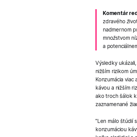
Komentár re
zdravého život
nadmernom pri
množstvom níz
a potenciálnem
Výsledky ukázali,
nižším rizikom úmr
Konzumácia viac a
kávou a nižším ri
ako troch šálok 
zaznamenané žiad
"Len málo štúdií 
konzumáciou kávy 