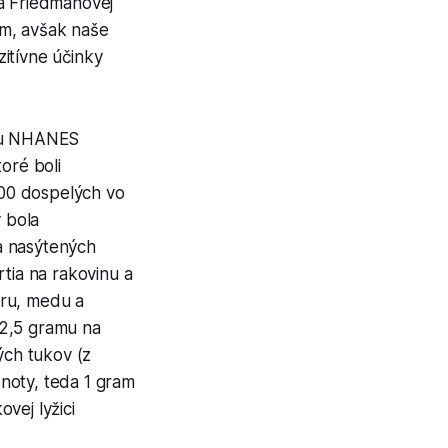
na Friedmanovej
nám, avšak naše
itívne účinky
umu NHANES
oré boli
00 dospelých vo
y bola
a nasýtených
rtia na rakovinu a
kru, medu a
 2,5 gramu na
ých tukov (z
noty, teda 1 gram
vej lyžici