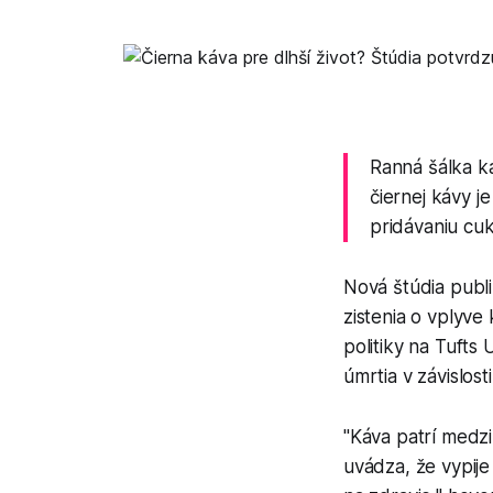
Ranná šálka ká
čiernej kávy j
pridávaniu cu
Nová štúdia publ
zistenia o vplyve
politiky na Tufts
úmrtia v závislos
"Káva patrí medzi
uvádza, že vypije