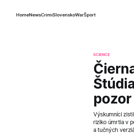
Home
News
Crimi
Slovensko
War
Šport
SCIENCE
Čierna
Štúdia
pozor
Výskumníci zist
riziko úmrtia v 
a tučných verzi