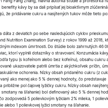
orí Fang Fang Zhang, hlavná autorka štúdie a profesorka 
 benefity kávy by sa dali pripísať jej bioaktívnym zlúčeni
ú, že pridávanie cukru a nasýtených tukov môže tieto poz
la dáta z deviatich po sebe nasledujúcich cyklov priesk
and Nutrition Examination Survey) z rokov 1999 až 2018, kt
dným indexom úmrtnosti. Do štúdie bolo zahrnutých 46 0
iac, ktorí vyplnili dotazníky o stravovaní. Konzumácia káv
odľa typu (s kofeínom alebo bez kofeínu), obsahu cukru 
ované ukazovatele patrili úmrtia z akýchkoľvek príčin, úm
vaskulárne ochorenia. Nízky obsah pridaného cukru (z cu
novaný ako menej ako 5 % dennej hodnoty, čo predstavuje
a približne pol čajovej lyžičky cukru. Nízky obsah nasýten
a smotany na šľahanie) bol definovaný ako 5 % dennej hod
čo zodpovedá 5 polievkovým lyžiciam 2% mlieka, 1 polievko
e alebo 1 polievkovej lyžici smotany na šľahanie.