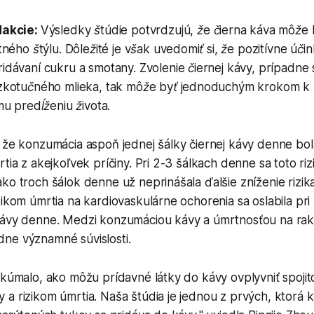
dakcie:
Výsledky štúdie potvrdzujú, že čierna káva môže 
ného štýlu. Dôležité je však uvedomiť si, že pozitívne účink
dávaní cukru a smotany. Zvolenie čiernej kávy, prípadne
kotučného mlieka, tak môže byť jednoduchým krokom k 
u predĺženiu života.
 že konzumácia aspoň jednej šálky čiernej kávy denne bol
tia z akejkoľvek príčiny. Pri 2-3 šálkach denne sa toto rizi
ko troch šálok denne už neprinášala ďalšie zníženie rizika
zikom úmrtia na kardiovaskulárne ochorenia sa oslabila pri
kávy denne. Medzi konzumáciou kávy a úmrtnosťou na rak
ne významné súvislosti.
skúmalo, ako môžu prídavné látky do kávy ovplyvniť spojit
a rizikom úmrtia. Naša štúdia je jednou z prvých, ktorá kv