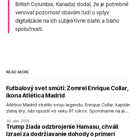
British Columbia, Kanada) dodal, že je potrebné
venovať pozornosť obavám ľudí o vplyv
digitalizácie na ich subjektívne blaho a blaho
spoločnosti.
READ MORE
Futbalový svet smúti: Zomrel Enrique Collar,
ikona Atlética Madrid
Atlético Madrid stratilo svoju legendu. Enrique Collar, kapitán
zlatej éry, nás opustil vo veku 91 rokov. Spomíname na jeho
úspechy a odkaz.
30. dec 2025
Trump žiada odzbrojenie Hamasu, chváli
Izrael za dodržiavanie dohody o prímerí