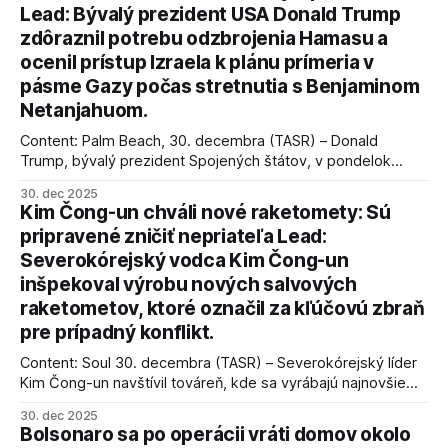
Lead: Bývalý prezident USA Donald Trump
zdôraznil potrebu odzbrojenia Hamasu a
ocenil prístup Izraela k plánu prímeria v
pásme Gazy počas stretnutia s Benjaminom
Netanjahuom.
Content: Palm Beach, 30. decembra (TASR) – Donald
Trump, bývalý prezident Spojených štátov, v pondelok
vyhlásil, že odzbrojenie palestínskeho hnutia Hamas je
30. dec 2025
kľúčové pre úspešné dosiahnutie prímeria v Gaze. Agentúra
Kim Čong-un chváli nové raketomety: Sú
AFP informuje, že Trump vyjadril presvedčenie, že Izrael plní
pripravené zničiť nepriateľa Lead:
podmienky dohody o prí
Severokórejský vodca Kim Čong-un
inšpekoval výrobu nových salvových
raketometov, ktoré označil za kľúčovú zbraň
pre prípadný konflikt.
Content: Soul 30. decembra (TASR) – Severokórejský líder
Kim Čong-un navštívil továreň, kde sa vyrábajú najnovšie
salvové raketomety a nešetril chválou na ich deštrukčné
30. dec 2025
schopnosti. Informovali o tom štátne médiá KĽDR, na ktoré
Bolsonaro sa po operácii vráti domov okolo
sa odvoláva agentúra AFP.