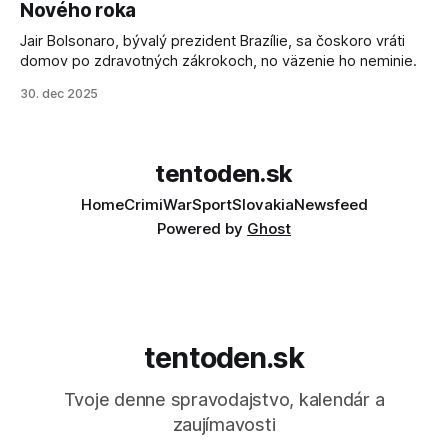
Nového roka
Jair Bolsonaro, bývalý prezident Brazílie, sa čoskoro vráti
domov po zdravotných zákrokoch, no väzenie ho neminie.
30. dec 2025
tentoden.sk
Home
Crimi
War
Sport
Slovakia
Newsfeed
Powered by
Ghost
tentoden.sk
Tvoje denne spravodajstvo, kalendár a
zaujímavosti