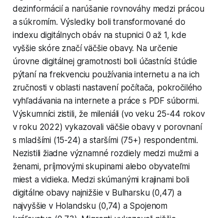
dezinformácií a narúšanie rovnováhy medzi prácou
a súkromím. Výsledky boli transformované do
indexu digitálnych obáv na stupnici 0 až 1, kde
vyššie skóre značí väčšie obavy. Na určenie
úrovne digitálnej gramotnosti boli účastníci štúdie
pýtaní na frekvenciu používania internetu a na ich
zručnosti v oblasti nastavení počítača, pokročilého
vyhľadávania na internete a práce s PDF súbormi.
Výskumníci zistili, že mileniáli (vo veku 25-44 rokov
v roku 2022) vykazovali väčšie obavy v porovnaní
s mladšími (15-24) a staršími (75+) respondentmi.
Nezistili žiadne významné rozdiely medzi mužmi a
ženami, príjmovými skupinami alebo obyvateľmi
miest a vidieka. Medzi skúmanými krajinami boli
digitálne obavy najnižšie v Bulharsku (0,47) a
najvyššie v Holandsku (0,74) a Spojenom