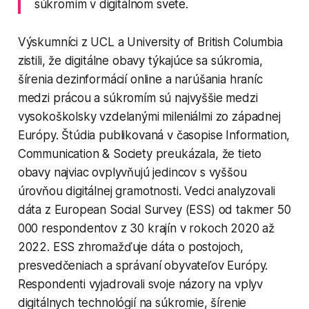
súkromím v digitálnom svete.
Výskumníci z UCL a University of British Columbia
zistili, že digitálne obavy týkajúce sa súkromia,
šírenia dezinformácií online a narúšania hraníc
medzi prácou a súkromím sú najvyššie medzi
vysokoškolsky vzdelanými mileniálmi zo západnej
Európy. Štúdia publikovaná v časopise Information,
Communication & Society preukázala, že tieto
obavy najviac ovplyvňujú jedincov s vyššou
úrovňou digitálnej gramotnosti. Vedci analyzovali
dáta z European Social Survey (ESS) od takmer 50
000 respondentov z 30 krajín v rokoch 2020 až
2022. ESS zhromažďuje dáta o postojoch,
presvedčeniach a správaní obyvateľov Európy.
Respondenti vyjadrovali svoje názory na vplyv
digitálnych technológií na súkromie, šírenie