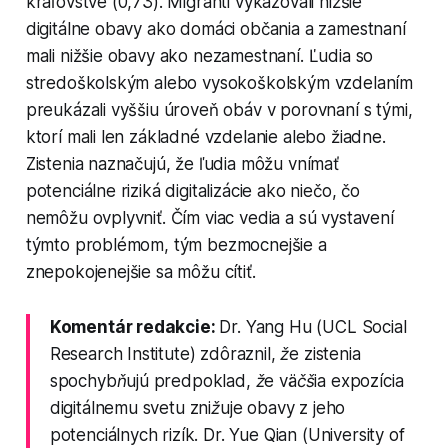
kráľovstve (0,73). Migranti vykazovali nižšie
digitálne obavy ako domáci občania a zamestnaní
mali nižšie obavy ako nezamestnaní. Ľudia so
stredoškolským alebo vysokoškolským vzdelaním
preukázali vyššiu úroveň obáv v porovnaní s tými,
ktorí mali len základné vzdelanie alebo žiadne.
Zistenia naznačujú, že ľudia môžu vnímať
potenciálne riziká digitalizácie ako niečo, čo
nemôžu ovplyvniť. Čím viac vedia a sú vystavení
týmto problémom, tým bezmocnejšie a
znepokojenejšie sa môžu cítiť.
Komentár redakcie:
Dr. Yang Hu (UCL Social
Research Institute) zdôraznil, že zistenia
spochybňujú predpoklad, že väčšia expozícia
digitálnemu svetu znižuje obavy z jeho
potenciálnych rizík. Dr. Yue Qian (University of