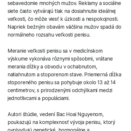
sebavedomie mnohých mužov. Reklamy a sociálne
siete často vytvárajú tlak na dosiahnutie ideálnej
veľkosti, čo môže viesť k úzkosti a nespokojnosti.
Napriek bežným obavám väčšina mužov spadá do
normálneho rozsahu veľkosti penisu.
Meranie veľkosti penisu sa v medicínskom
výskume vykonáva rôznymi spôsobmi, vrátane
merania dĺžky a obvodu v ochabnutom,
natiahnutom a stoporenom stave. Priemerná dĺžka
stoporeného penisu sa pohybuje okolo 13 až 14
centimetrov, s prirodzenými odchýlkami medzi
jednotlivcami a populáciami.
Autori štúdie, vedení Bac Hoai Nguyenom,
poukazujú na komplexnosť vývoja penisu, ktorý
ovplyvňujú genetické, hormonálne a