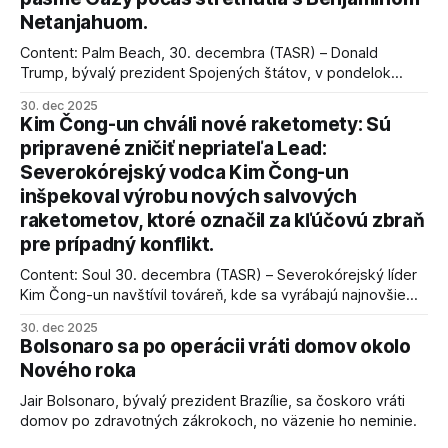
Netanjahuom.
Content: Palm Beach, 30. decembra (TASR) – Donald
Trump, bývalý prezident Spojených štátov, v pondelok
vyhlásil, že odzbrojenie palestínskeho hnutia Hamas je
30. dec 2025
kľúčové pre úspešné dosiahnutie prímeria v Gaze. Agentúra
Kim Čong-un chváli nové raketomety: Sú
AFP informuje, že Trump vyjadril presvedčenie, že Izrael plní
pripravené zničiť nepriateľa Lead:
podmienky dohody o prí
Severokórejský vodca Kim Čong-un
inšpekoval výrobu nových salvových
raketometov, ktoré označil za kľúčovú zbraň
pre prípadný konflikt.
Content: Soul 30. decembra (TASR) – Severokórejský líder
Kim Čong-un navštívil továreň, kde sa vyrábajú najnovšie
salvové raketomety a nešetril chválou na ich deštrukčné
30. dec 2025
schopnosti. Informovali o tom štátne médiá KĽDR, na ktoré
Bolsonaro sa po operácii vráti domov okolo
sa odvoláva agentúra AFP.
Nového roka
Jair Bolsonaro, bývalý prezident Brazílie, sa čoskoro vráti
domov po zdravotných zákrokoch, no väzenie ho neminie.