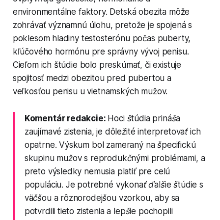
environmentálne faktory. Detská obezita môže
zohrávať významnú úlohu, pretože je spojená s
poklesom hladiny testosterónu počas puberty,
kľúčového hormónu pre správny vývoj penisu.
Cieľom ich štúdie bolo preskúmať, či existuje
spojitosť medzi obezitou pred pubertou a
veľkosťou penisu u vietnamských mužov.
Komentár redakcie:
Hoci štúdia prináša
zaujímavé zistenia, je dôležité interpretovať ich
opatrne. Výskum bol zameraný na špecifickú
skupinu mužov s reprodukčnými problémami, a
preto výsledky nemusia platiť pre celú
populáciu. Je potrebné vykonať ďalšie štúdie s
väčšou a rôznorodejšou vzorkou, aby sa
potvrdili tieto zistenia a lepšie pochopili