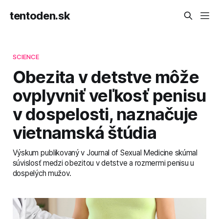
tentoden.sk
SCIENCE
Obezita v detstve môže
ovplyvniť veľkosť penisu
v dospelosti, naznačuje
vietnamská štúdia
Výskum publikovaný v Journal of Sexual Medicine skúmal
súvislosť medzi obezitou v detstve a rozmermi penisu u
dospelých mužov.