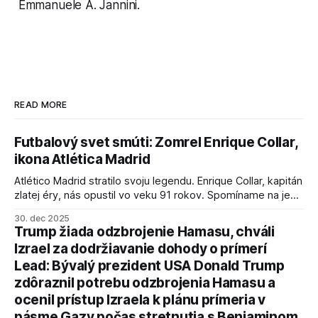
Emmanuele A. Jannini.
READ MORE
Futbalový svet smúti: Zomrel Enrique Collar,
ikona Atlética Madrid
Atlético Madrid stratilo svoju legendu. Enrique Collar, kapitán
zlatej éry, nás opustil vo veku 91 rokov. Spomíname na jeho
úspechy a odkaz.
30. dec 2025
Trump žiada odzbrojenie Hamasu, chváli
Izrael za dodržiavanie dohody o prímerí
Lead: Bývalý prezident USA Donald Trump
zdôraznil potrebu odzbrojenia Hamasu a
ocenil prístup Izraela k plánu prímeria v
pásme Gazy počas stretnutia s Benjaminom