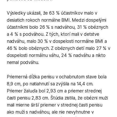
Výsledky ukázali, že 63 % účastníkov malo v
desiatich rokoch normálne BMI. Medzi dospelými
účastníkmi bolo 26 % s nadváhou, 31 % obéznych
a 4 % s podváhou. Z tých, ktorí mali v detstve
nadváhu, malo 30 % v dospelosti normálne BMI a
46 % bolo obéznych. Z obéznych detí malo 27 % v
dospelosti normálnu váhu, 24 % nadváhu a nikto
nemal podváhu.
Priemerná dĺžka penisu v ochabnutom stave bola
8,9 cm, po natiahnutí sa zvýšila na 14,4 cm.
Priemer žaluďa bol 2,93 cm a priemer strednej
časti penisu 2,83 cm. Štúdia zistila, že obézni muži
mali mierne širší priemer v strednej časti penisu
ako muži s nadváhou, ale nie nevyhnutne v