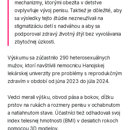
mechanizmy, ktorými obezita v detstve
ovplyvňuje vývoj penisu. Taktiež je dôležité, aby
sa výsledky tejto štúdie nezneužívali na
stigmatizáciu detí s nadváhou a aby sa
podporoval zdravý životný štýl bez vyvolávania
zbytočnej úzkosti.
Výskumu sa zúčastnilo 290 heterosexuálnych
mužov, ktorí navštívili nemocnicu Hanojskej
lekárskej univerzity pre problémy s reprodukčným
zdravím v období od júna 2023 do júla 2024.
Vedci merali výšku, obvod pása a bokov, dĺžku
prstov na rukách a rozmery penisu v ochabnutom
a natiahnutom stave. Účastníci tiež odhadovali svoj
index telesnej hmotnosti (BMI) v desiatich rokoch
pomocou 3D modelov.