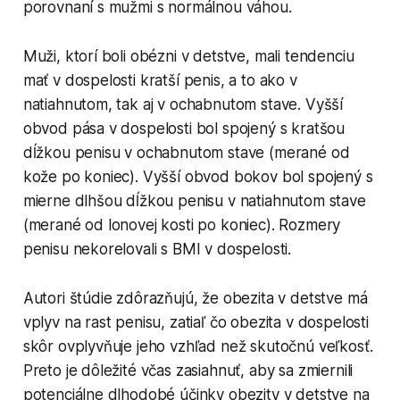
porovnaní s mužmi s normálnou váhou.
Muži, ktorí boli obézni v detstve, mali tendenciu
mať v dospelosti kratší penis, a to ako v
natiahnutom, tak aj v ochabnutom stave. Vyšší
obvod pása v dospelosti bol spojený s kratšou
dĺžkou penisu v ochabnutom stave (merané od
kože po koniec). Vyšší obvod bokov bol spojený s
mierne dlhšou dĺžkou penisu v natiahnutom stave
(merané od lonovej kosti po koniec). Rozmery
penisu nekorelovali s BMI v dospelosti.
Autori štúdie zdôrazňujú, že obezita v detstve má
vplyv na rast penisu, zatiaľ čo obezita v dospelosti
skôr ovplyvňuje jeho vzhľad než skutočnú veľkosť.
Preto je dôležité včas zasiahnuť, aby sa zmiernili
potenciálne dlhodobé účinky obezity v detstve na