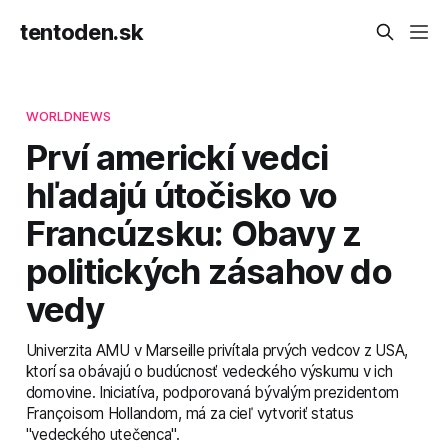
tentoden.sk
WORLDNEWS
Prví americkí vedci
hľadajú útočisko vo
Francúzsku: Obavy z
politických zásahov do
vedy
Univerzita AMU v Marseille privítala prvých vedcov z USA,
ktorí sa obávajú o budúcnosť vedeckého výskumu v ich
domovine. Iniciatíva, podporovaná bývalým prezidentom
Françoisom Hollandom, má za cieľ vytvoriť status
"vedeckého utečenca".