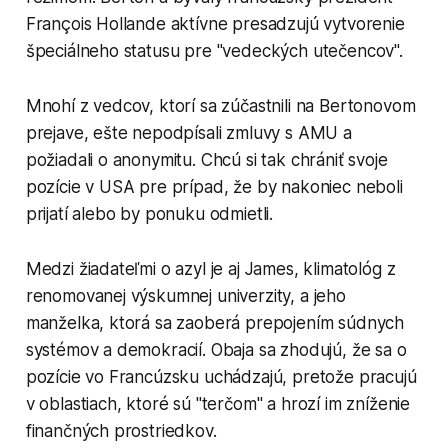
François Hollande aktívne presadzujú vytvorenie
špeciálneho statusu pre "vedeckých utečencov".
Mnohí z vedcov, ktorí sa zúčastnili na Bertonovom
prejave, ešte nepodpísali zmluvy s AMU a
požiadali o anonymitu. Chcú si tak chrániť svoje
pozície v USA pre prípad, že by nakoniec neboli
prijatí alebo by ponuku odmietli.
Medzi žiadateľmi o azyl je aj James, klimatológ z
renomovanej výskumnej univerzity, a jeho
manželka, ktorá sa zaoberá prepojením súdnych
systémov a demokracií. Obaja sa zhodujú, že sa o
pozície vo Francúzsku uchádzajú, pretože pracujú
v oblastiach, ktoré sú "terčom" a hrozí im zníženie
finančných prostriedkov.