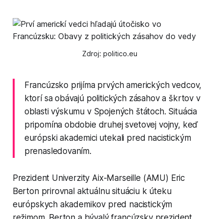
Zdroj: politico.eu
Francúzsko prijíma prvých amerických vedcov,
ktorí sa obávajú politických zásahov a škrtov v
oblasti výskumu v Spojených štátoch. Situácia
pripomína obdobie druhej svetovej vojny, keď
európski akademici utekali pred nacistickým
prenasledovaním.
Prezident Univerzity Aix-Marseille (AMU) Eric
Berton prirovnal aktuálnu situáciu k úteku
európskych akademikov pred nacistickým
režimom. Berton a bývalý francúzsky prezident