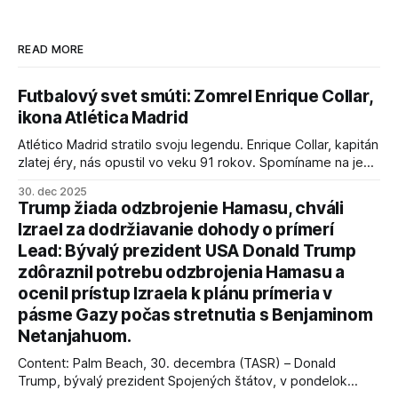
READ MORE
Futbalový svet smúti: Zomrel Enrique Collar,
ikona Atlética Madrid
Atlético Madrid stratilo svoju legendu. Enrique Collar, kapitán
zlatej éry, nás opustil vo veku 91 rokov. Spomíname na jeho
úspechy a odkaz.
30. dec 2025
Trump žiada odzbrojenie Hamasu, chváli
Izrael za dodržiavanie dohody o prímerí
Lead: Bývalý prezident USA Donald Trump
zdôraznil potrebu odzbrojenia Hamasu a
ocenil prístup Izraela k plánu prímeria v
pásme Gazy počas stretnutia s Benjaminom
Netanjahuom.
Content: Palm Beach, 30. decembra (TASR) – Donald
Trump, bývalý prezident Spojených štátov, v pondelok