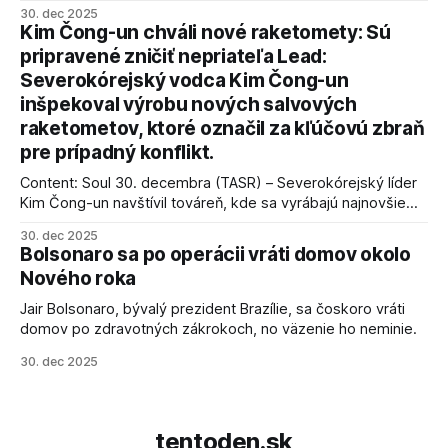
vyhlásil, že odzbrojenie palestínskeho hnutia Hamas je
30. dec 2025
kľúčové pre úspešné dosiahnutie prímeria v Gaze. Agentúra
Kim Čong-un chváli nové raketomety: Sú
AFP informuje, že Trump vyjadril presvedčenie, že Izrael plní
pripravené zničiť nepriateľa Lead:
podmienky dohody o prí
Severokórejský vodca Kim Čong-un
inšpekoval výrobu nových salvových
raketometov, ktoré označil za kľúčovú zbraň
pre prípadný konflikt.
Content: Soul 30. decembra (TASR) – Severokórejský líder
Kim Čong-un navštívil továreň, kde sa vyrábajú najnovšie
salvové raketomety a nešetril chválou na ich deštrukčné
30. dec 2025
schopnosti. Informovali o tom štátne médiá KĽDR, na ktoré
Bolsonaro sa po operácii vráti domov okolo
sa odvoláva agentúra AFP.
Nového roka
Jair Bolsonaro, bývalý prezident Brazílie, sa čoskoro vráti
domov po zdravotných zákrokoch, no väzenie ho neminie.
30. dec 2025
tentoden.sk