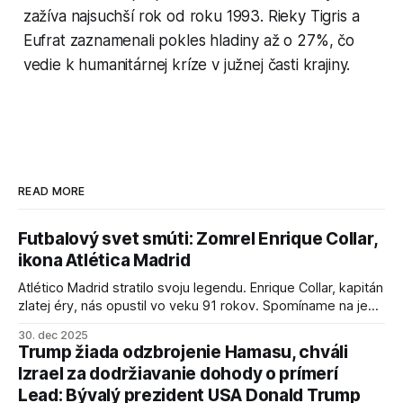
zažíva najsuchší rok od roku 1993. Rieky Tigris a
Eufrat zaznamenali pokles hladiny až o 27%, čo
vedie k humanitárnej kríze v južnej časti krajiny.
READ MORE
Futbalový svet smúti: Zomrel Enrique Collar,
ikona Atlética Madrid
Atlético Madrid stratilo svoju legendu. Enrique Collar, kapitán
zlatej éry, nás opustil vo veku 91 rokov. Spomíname na jeho
úspechy a odkaz.
30. dec 2025
Trump žiada odzbrojenie Hamasu, chváli
Izrael za dodržiavanie dohody o prímerí
Lead: Bývalý prezident USA Donald Trump