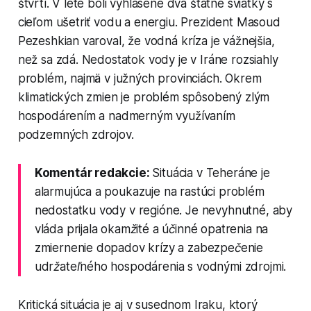
štvrtí. V lete boli vyhlásené dva štátne sviatky s
cieľom ušetriť vodu a energiu. Prezident Masoud
Pezeshkian varoval, že vodná kríza je vážnejšia,
než sa zdá. Nedostatok vody je v Iráne rozsiahly
problém, najmä v južných provinciách. Okrem
klimatických zmien je problém spôsobený zlým
hospodárením a nadmerným využívaním
podzemných zdrojov.
Komentár redakcie:
Situácia v Teheráne je
alarmujúca a poukazuje na rastúci problém
nedostatku vody v regióne. Je nevyhnutné, aby
vláda prijala okamžité a účinné opatrenia na
zmiernenie dopadov krízy a zabezpečenie
udržateľného hospodárenia s vodnými zdrojmi.
Kritická situácia je aj v susednom Iraku, ktorý