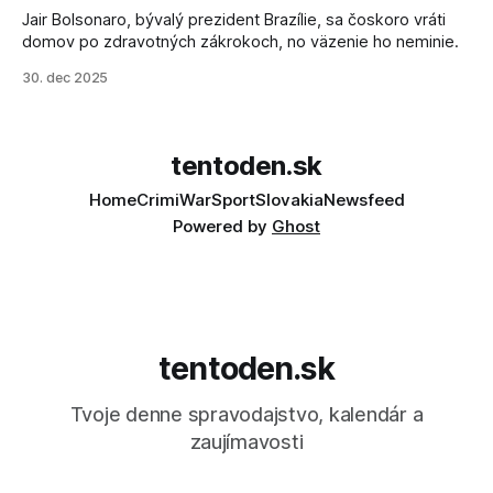
Jair Bolsonaro, bývalý prezident Brazílie, sa čoskoro vráti
domov po zdravotných zákrokoch, no väzenie ho neminie.
30. dec 2025
tentoden.sk
Home
Crimi
War
Sport
Slovakia
Newsfeed
Powered by
Ghost
tentoden.sk
Tvoje denne spravodajstvo, kalendár a
zaujímavosti