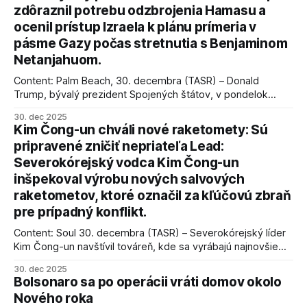
zdôraznil potrebu odzbrojenia Hamasu a
ocenil prístup Izraela k plánu prímeria v
pásme Gazy počas stretnutia s Benjaminom
Netanjahuom.
Content: Palm Beach, 30. decembra (TASR) – Donald
Trump, bývalý prezident Spojených štátov, v pondelok
vyhlásil, že odzbrojenie palestínskeho hnutia Hamas je
30. dec 2025
kľúčové pre úspešné dosiahnutie prímeria v Gaze. Agentúra
Kim Čong-un chváli nové raketomety: Sú
AFP informuje, že Trump vyjadril presvedčenie, že Izrael plní
pripravené zničiť nepriateľa Lead:
podmienky dohody o prí
Severokórejský vodca Kim Čong-un
inšpekoval výrobu nových salvových
raketometov, ktoré označil za kľúčovú zbraň
pre prípadný konflikt.
Content: Soul 30. decembra (TASR) – Severokórejský líder
Kim Čong-un navštívil továreň, kde sa vyrábajú najnovšie
salvové raketomety a nešetril chválou na ich deštrukčné
30. dec 2025
schopnosti. Informovali o tom štátne médiá KĽDR, na ktoré
Bolsonaro sa po operácii vráti domov okolo
sa odvoláva agentúra AFP.
Nového roka