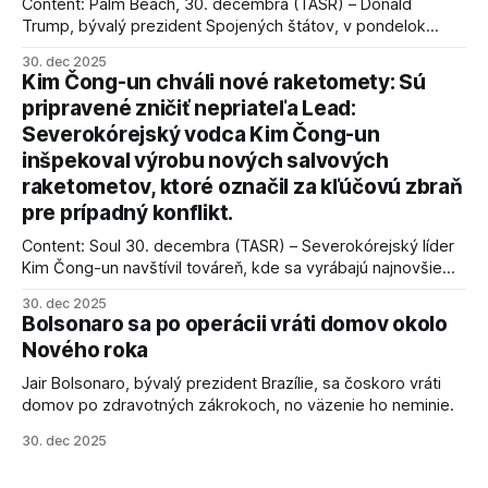
Content: Palm Beach, 30. decembra (TASR) – Donald
Trump, bývalý prezident Spojených štátov, v pondelok
vyhlásil, že odzbrojenie palestínskeho hnutia Hamas je
30. dec 2025
kľúčové pre úspešné dosiahnutie prímeria v Gaze. Agentúra
Kim Čong-un chváli nové raketomety: Sú
AFP informuje, že Trump vyjadril presvedčenie, že Izrael plní
pripravené zničiť nepriateľa Lead:
podmienky dohody o prí
Severokórejský vodca Kim Čong-un
inšpekoval výrobu nových salvových
raketometov, ktoré označil za kľúčovú zbraň
pre prípadný konflikt.
Content: Soul 30. decembra (TASR) – Severokórejský líder
Kim Čong-un navštívil továreň, kde sa vyrábajú najnovšie
salvové raketomety a nešetril chválou na ich deštrukčné
30. dec 2025
schopnosti. Informovali o tom štátne médiá KĽDR, na ktoré
Bolsonaro sa po operácii vráti domov okolo
sa odvoláva agentúra AFP.
Nového roka
Jair Bolsonaro, bývalý prezident Brazílie, sa čoskoro vráti
domov po zdravotných zákrokoch, no väzenie ho neminie.
30. dec 2025