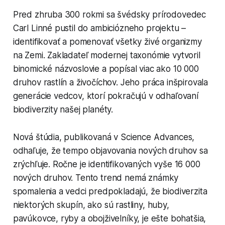
Pred zhruba 300 rokmi sa švédsky prírodovedec
Carl Linné pustil do ambiciózneho projektu –
identifikovať a pomenovať všetky živé organizmy
na Zemi. Zakladateľ modernej taxonómie vytvoril
binomické názvoslovie a popísal viac ako 10 000
druhov rastlín a živočíchov. Jeho práca inšpirovala
generácie vedcov, ktorí pokračujú v odhaľovaní
biodiverzity našej planéty.
Nová štúdia, publikovaná v Science Advances,
odhaľuje, že tempo objavovania nových druhov sa
zrýchľuje. Ročne je identifikovaných vyše 16 000
nových druhov. Tento trend nemá známky
spomalenia a vedci predpokladajú, že biodiverzita
niektorých skupín, ako sú rastliny, huby,
pavúkovce, ryby a obojživelníky, je ešte bohatšia,