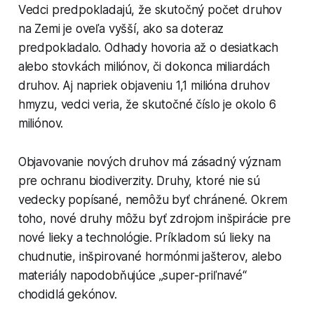
Vedci predpokladajú, že skutočný počet druhov
na Zemi je oveľa vyšší, ako sa doteraz
predpokladalo. Odhady hovoria až o desiatkach
alebo stovkách miliónov, či dokonca miliardách
druhov. Aj napriek objaveniu 1,1 milióna druhov
hmyzu, vedci veria, že skutočné číslo je okolo 6
miliónov.
Objavovanie nových druhov má zásadný význam
pre ochranu biodiverzity. Druhy, ktoré nie sú
vedecky popísané, nemôžu byť chránené. Okrem
toho, nové druhy môžu byť zdrojom inšpirácie pre
nové lieky a technológie. Príkladom sú lieky na
chudnutie, inšpirované hormónmi jašterov, alebo
materiály napodobňujúce „super-priľnavé“
chodidlá gekónov.