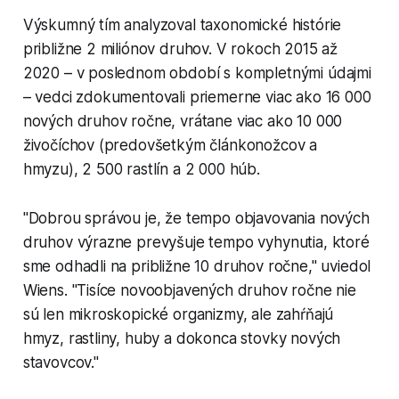
Výskumný tím analyzoval taxonomické histórie
približne 2 miliónov druhov. V rokoch 2015 až
2020 – v poslednom období s kompletnými údajmi
– vedci zdokumentovali priemerne viac ako 16 000
nových druhov ročne, vrátane viac ako 10 000
živočíchov (predovšetkým článkonožcov a
hmyzu), 2 500 rastlín a 2 000 húb.
"Dobrou správou je, že tempo objavovania nových
druhov výrazne prevyšuje tempo vyhynutia, ktoré
sme odhadli na približne 10 druhov ročne," uviedol
Wiens. "Tisíce novoobjavených druhov ročne nie
sú len mikroskopické organizmy, ale zahŕňajú
hmyz, rastliny, huby a dokonca stovky nových
stavovcov."