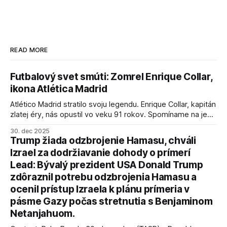
READ MORE
Futbalový svet smúti: Zomrel Enrique Collar,
ikona Atlética Madrid
Atlético Madrid stratilo svoju legendu. Enrique Collar, kapitán
zlatej éry, nás opustil vo veku 91 rokov. Spomíname na jeho
úspechy a odkaz.
30. dec 2025
Trump žiada odzbrojenie Hamasu, chváli
Izrael za dodržiavanie dohody o prímerí
Lead: Bývalý prezident USA Donald Trump
zdôraznil potrebu odzbrojenia Hamasu a
ocenil prístup Izraela k plánu prímeria v
pásme Gazy počas stretnutia s Benjaminom
Netanjahuom.