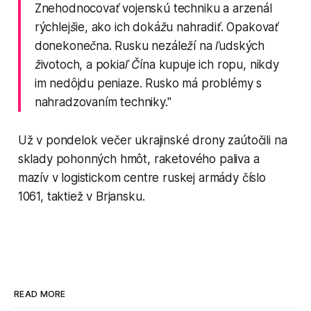
Znehodnocovať vojenskú techniku a arzenál
rýchlejšie, ako ich dokážu nahradiť. Opakovať
donekonečna. Rusku nezáleží na ľudských
životoch, a pokiaľ Čína kupuje ich ropu, nikdy
im nedôjdu peniaze. Rusko má problémy s
nahradzovaním techniky."
Už v pondelok večer ukrajinské drony zaútočili na
sklady pohonných hmôt, raketového paliva a
mazív v logistickom centre ruskej armády číslo
1061, taktiež v Brjansku.
READ MORE