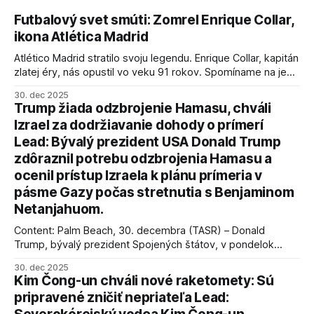
Futbalový svet smúti: Zomrel Enrique Collar,
ikona Atlética Madrid
Atlético Madrid stratilo svoju legendu. Enrique Collar, kapitán
zlatej éry, nás opustil vo veku 91 rokov. Spomíname na jeho
úspechy a odkaz.
30. dec 2025
Trump žiada odzbrojenie Hamasu, chváli
Izrael za dodržiavanie dohody o prímerí
Lead: Bývalý prezident USA Donald Trump
zdôraznil potrebu odzbrojenia Hamasu a
ocenil prístup Izraela k plánu prímeria v
pásme Gazy počas stretnutia s Benjaminom
Netanjahuom.
Content: Palm Beach, 30. decembra (TASR) – Donald
Trump, bývalý prezident Spojených štátov, v pondelok
vyhlásil, že odzbrojenie palestínskeho hnutia Hamas je
30. dec 2025
kľúčové pre úspešné dosiahnutie prímeria v Gaze. Agentúra
Kim Čong-un chváli nové raketomety: Sú
AFP informuje, že Trump vyjadril presvedčenie, že Izrael plní
pripravené zničiť nepriateľa Lead:
podmienky dohody o prí