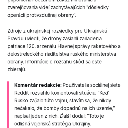
zverejňovania videí zachytávajúcich "dôsledky
operácií protivzdušnej obrany".
Zdroje z ukrajinskej rozviedky pre Ukrajinskú
Pravdu uviedli, že drony zasiahli zariadenia
patriace 120. arzenálu Hlavnej správy raketového a
delostreleckého riaditeľstva ruského ministerstva
obrany. Informácie o rozsahu škôd sa ešte
zbierajú.
Komentár redakcie:
Používatelia sociálnej siete
Reddit rozsiahlo komentovali situáciu. "Keď
Rusko začalo túto vojnu, stavím sa, že nikdy
nečakalo, že bomby dopadnú na ich územie,"
napísal jeden z nich. Ďalší dodal: "Toto je
odlišná vojenská stratégia Ukrajiny.