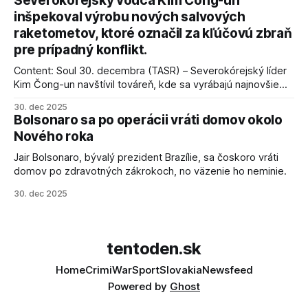
Severokórejský vodca Kim Čong-un
inšpekoval výrobu nových salvových
raketometov, ktoré označil za kľúčovú zbraň
pre prípadný konflikt.
Content: Soul 30. decembra (TASR) – Severokórejský líder
Kim Čong-un navštívil továreň, kde sa vyrábajú najnovšie
salvové raketomety a nešetril chválou na ich deštrukčné
30. dec 2025
schopnosti. Informovali o tom štátne médiá KĽDR, na ktoré
Bolsonaro sa po operácii vráti domov okolo
sa odvoláva agentúra AFP.
Nového roka
Jair Bolsonaro, bývalý prezident Brazílie, sa čoskoro vráti
domov po zdravotných zákrokoch, no väzenie ho neminie.
30. dec 2025
tentoden.sk
Home
Crimi
War
Sport
Slovakia
Newsfeed
Powered by
Ghost