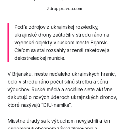
Zdroj: pravda.com
Podľa zdrojov z ukrajinskej rozviedky,
ukrajinské drony zaútočili v stredu ráno na
vojenské objekty v ruskom meste Brjansk.
Cieľom sa stal rozsiahly arzenál raketovej a
delostreleckej munície.
V Brjansku, meste neďaleko ukrajinských hraníc,
bolo v stredu ráno počuť silnú streľbu a sériu
výbuchov. Ruské médiá a sociálne siete aktívne
diskutujú o nových úderoch ukrajinských dronov,
ktoré nazývajú "DIU-namika".
Miestne úrady sa k výbuchom nevyjadrili a len
pripomenuli občanom zákaz filmovania a