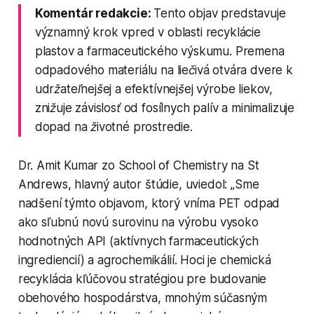
Komentár redakcie:
Tento objav predstavuje
významný krok vpred v oblasti recyklácie
plastov a farmaceutického výskumu. Premena
odpadového materiálu na liečivá otvára dvere k
udržateľnejšej a efektívnejšej výrobe liekov,
znižuje závislosť od fosílnych palív a minimalizuje
dopad na životné prostredie.
Dr. Amit Kumar zo School of Chemistry na St
Andrews, hlavný autor štúdie, uviedol: „Sme
nadšení týmto objavom, ktorý vníma PET odpad
ako sľubnú novú surovinu na výrobu vysoko
hodnotných API (aktívnych farmaceutických
ingrediencií) a agrochemikálií. Hoci je chemická
recyklácia kľúčovou stratégiou pre budovanie
obehového hospodárstva, mnohým súčasným