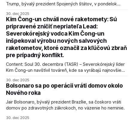
Trump, bývalý prezident Spojených štátov, v pondelok
vyhlásil, že odzbrojenie palestínskeho hnutia Hamas je
30. dec 2025
kľúčové pre úspešné dosiahnutie prímeria v Gaze. Agentúra
Kim Čong-un chváli nové raketomety: Sú
AFP informuje, že Trump vyjadril presvedčenie, že Izrael plní
pripravené zničiť nepriateľa Lead:
podmienky dohody o prí
Severokórejský vodca Kim Čong-un
inšpekoval výrobu nových salvových
raketometov, ktoré označil za kľúčovú zbraň
pre prípadný konflikt.
Content: Soul 30. decembra (TASR) – Severokórejský líder
Kim Čong-un navštívil továreň, kde sa vyrábajú najnovšie
salvové raketomety a nešetril chválou na ich deštrukčné
30. dec 2025
schopnosti. Informovali o tom štátne médiá KĽDR, na ktoré
Bolsonaro sa po operácii vráti domov okolo
sa odvoláva agentúra AFP.
Nového roka
Jair Bolsonaro, bývalý prezident Brazílie, sa čoskoro vráti
domov po zdravotných zákrokoch, no väzenie ho neminie.
30. dec 2025