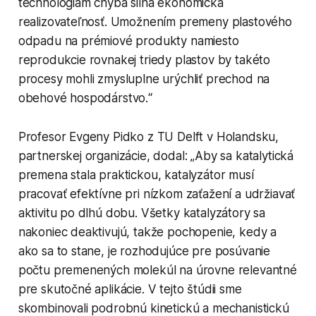
technológiám chýba silná ekonomická
realizovateľnosť. Umožnením premeny plastového
odpadu na prémiové produkty namiesto
reprodukcie rovnakej triedy plastov by takéto
procesy mohli zmysluplne urýchliť prechod na
obehové hospodárstvo.“
Profesor Evgeny Pidko z TU Delft v Holandsku,
partnerskej organizácie, dodal: „Aby sa katalytická
premena stala praktickou, katalyzátor musí
pracovať efektívne pri nízkom zaťažení a udržiavať
aktivitu po dlhú dobu. Všetky katalyzátory sa
nakoniec deaktivujú, takže pochopenie, kedy a
ako sa to stane, je rozhodujúce pre posúvanie
počtu premenených molekúl na úrovne relevantné
pre skutočné aplikácie. V tejto štúdii sme
skombinovali podrobnú kinetickú a mechanistickú