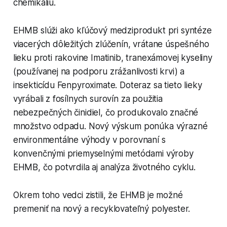
chemikáliu.
EHMB slúži ako kľúčový medziprodukt pri syntéze
viacerých dôležitých zlúčenín, vrátane úspešného
lieku proti rakovine Imatinib, tranexámovej kyseliny
(používanej na podporu zrážanlivosti krvi) a
insekticídu Fenpyroximate. Doteraz sa tieto lieky
vyrábali z fosílnych surovín za použitia
nebezpečných činidiel, čo produkovalo značné
množstvo odpadu. Nový výskum ponúka výrazné
environmentálne výhody v porovnaní s
konvenčnými priemyselnými metódami výroby
EHMB, čo potvrdila aj analýza životného cyklu.
Okrem toho vedci zistili, že EHMB je možné
premeniť na nový a recyklovateľný polyester.