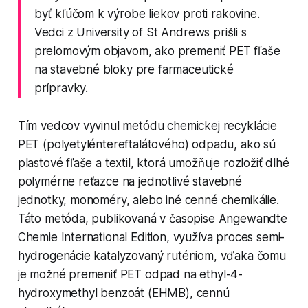
byť kľúčom k výrobe liekov proti rakovine.
Vedci z University of St Andrews prišli s
prelomovým objavom, ako premeniť PET fľaše
na stavebné bloky pre farmaceutické
prípravky.
Tím vedcov vyvinul metódu chemickej recyklácie
PET (polyetyléntereftalátového) odpadu, ako sú
plastové fľaše a textil, ktorá umožňuje rozložiť dlhé
polymérne reťazce na jednotlivé stavebné
jednotky, monoméry, alebo iné cenné chemikálie.
Táto metóda, publikovaná v časopise Angewandte
Chemie International Edition, využíva proces semi-
hydrogenácie katalyzovaný ruténiom, vďaka čomu
je možné premeniť PET odpad na ethyl-4-
hydroxymethyl benzoát (EHMB), cennú