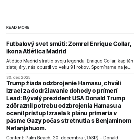
READ MORE
Futbalový svet smúti: Zomrel Enrique Collar,
ikona Atlética Madrid
Atlético Madrid stratilo svoju legendu. Enrique Collar, kapitán
zlatej éry, nás opustil vo veku 91 rokov. Spomíname na jeho
úspechy a odkaz.
30. dec 2025
Trump žiada odzbrojenie Hamasu, chváli
Izrael za dodržiavanie dohody o prímerí
Lead: Bývalý prezident USA Donald Trump
zdôraznil potrebu odzbrojenia Hamasu a
ocenil prístup Izraela k plánu prímeria v
pásme Gazy počas stretnutia s Benjaminom
Netanjahuom.
Content: Palm Beach, 30. decembra (TASR) – Donald