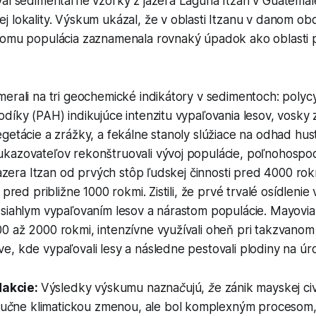
val sedimentárne vzorky z jazera Laguna Itzan v Guatema
 lokality. Výskum ukázal, že v oblasti Itzanu v danom ob
tomu populácia zaznamenala rovnaký úpadok ako oblasti 
erali na tri geochemické indikátory v sedimentoch: polyc
díky (PAH) indikujúce intenzitu vypaľovania lesov, vosky z
getácie a zrážky, a fekálne stanoly slúžiace na odhad hus
kazovateľov rekonštruovali vývoj populácie, poľnohospo
 jazera Itzan od prvých stôp ľudskej činnosti pred 4000 ro
 pred približne 1000 rokmi. Zistili, že prvé trvalé osídlenie
zsiahlym vypaľovaním lesov a nárastom populácie. Mayovi
0 až 2000 rokmi, intenzívne využívali oheň pri takzvanom
e, kde vypaľovali lesy a následne pestovali plodiny na ú
dakcie:
Výsledky výskumu naznačujú, že zánik mayskej civi
učne klimatickou zmenou, ale bol komplexným procesom,