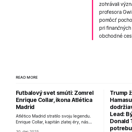
zohrávali význ
profesora Gwi
pomôcť pochop
pri finančných
obchodné cesty
READ MORE
Futbalový svet smúti: Zomrel
Trump ž
Enrique Collar, ikona Atlética
Hamasu, 
Madrid
dodržia
Lead: B
Atlético Madrid stratilo svoju legendu.
Donald 
Enrique Collar, kapitán zlatej éry, nás
potrebu
opustil vo veku 91 rokov. Spomíname na
30. dec 2025