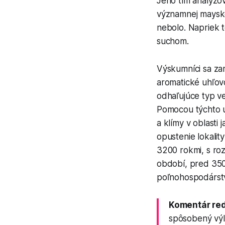
Jeho tím analyzo
významnej mayskej
nebolo. Napriek 
suchom.
Výskumníci sa zam
aromatické uhľovo
odhaľujúce typ ve
Pomocou týchto u
a klímy v oblasti
opustenie lokality
3200 rokmi, s ro
období, pred 350
poľnohospodárstv
Komentár re
spôsobený výl