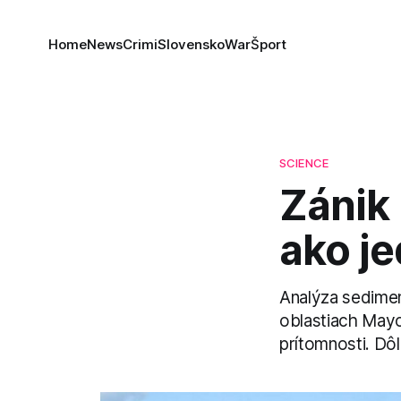
Home
News
Crimi
Slovensko
War
Šport
SCIENCE
Zánik 
ako je
Analýza sedimen
oblastiach Mayov
prítomnosti. Dôl