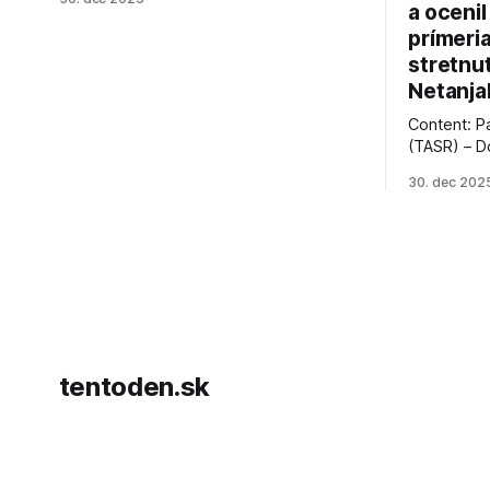
jeho úspechy a odkaz.
a ocenil
prímeri
stretnu
Netanja
Content: P
(TASR) – D
prezident 
30. dec 202
vyhlásil, 
hnutia Ham
dosiahnuti
AFP informu
presvedčen
dohody o p
tentoden.sk