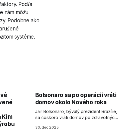
faktory. Podľa
ože nám môžu
rízy. Podobne ako
narušené
ložitom systéme.
ové
Bolsonaro sa po operácii vráti
avené
domov okolo Nového roka
Jair Bolsonaro, bývalý prezident Brazílie,
a Kim
sa čoskoro vráti domov po zdravotných
ýrobu
zákrokoch, no väzenie ho neminie.
30. dec 2025