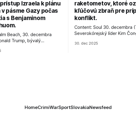
 prístup Izraela k plánu
raketometov, ktoré oz
a v pásme Gazy počas
kľúčovú zbraň pre prí
tia s Benjaminom
konflikt.
huom.
Content: Soul 30. decembra (
Severokórejský líder Kim Čo
alm Beach, 30. decembra
navštívil továreň, kde sa vyrá
onald Trump, bývalý
30. dec 2025
najnovšie salvové raketomety 
Spojených štátov, v pondelok
5
chválou na ich deštrukčné sch
že odzbrojenie palestínskeho
Informovali o tom štátne méd
as je kľúčové pre úspešné
ktoré sa odvoláva agentúra A
e prímeria v Gaze. Agentúra
je, že Trump vyjadril
ie, že Izrael plní podmienky
rí
Home
Crimi
War
Sport
Slovakia
Newsfeed