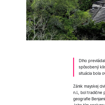
Dlho prevládal
spôsobený kli
situácia bola 
Zánik mayskej civ
n.l., bol tradičn
geografie Benjam