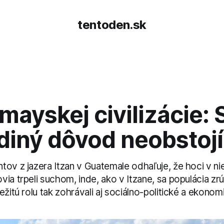
tentoden.sk
mayskej civilizácie:
diný dôvod neobstojí
tov z jazera Itzan v Guatemale odhaľuje, že hoci v n
ia trpeli suchom, inde, ako v Itzane, sa populácia zrút
ežitú rolu tak zohrávali aj sociálno-politické a ekonom