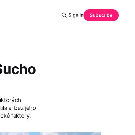
Sign in
Subscribe
 Sucho
iektorých
ila aj bez jeho
ické faktory.