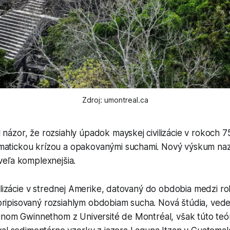
Zdroj: umontreal.ca
 názor, že rozsiahly úpadok mayskej civilizácie v rokoch 75
matickou krízou a opakovanými suchami. Nový výskum naz
oveľa komplexnejšia.
ilizácie v strednej Amerike, datovaný do obdobia medzi r
e pripisovaný rozsiahlym obdobiam sucha. Nová štúdia, ve
inom Gwinnethom z Université de Montréal, však túto teó