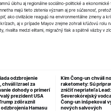
amnú úlohu aj regionálne sociálno-politické a ekonomické 
nnetha majú tieto zistenia význam aj pre súčasnosť, pret
iť, ako civilizácie reagujú na environmentálne zmeny a k
 krízach, aj v prípade Mayov zrejme zohrali kľúčovú rolu 
, rivalita medzi elitami, migračný tlak a spätné väzby v z
iada odzbrojenie
Kim Čong-un chváli n
chváli Izrael za
raketomety: Sú pripr
vanie dohody o prímerí
zničiť nepriateľa Lead:
ývalý prezident USA
Severokórejský vodc
Trump zdôraznil
Čong-un inšpekoval v
 odzbrojenia Hamasu
nových salvových