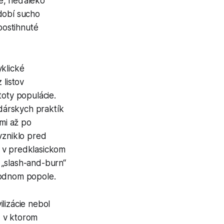
le, neďaleko
dobí sucho
postihnuté
yklické
 listov
toty populácie.
dárskych praktík
kmi až po
 vzniklo pred
a v predklasickom
 „slash-and-burn“
rodnom popole.
lizácie nebol
 v ktorom