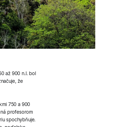
0 až 900 n.l. bol
načuje, že
okmi 750 a 900
dená profesorom
riu spochybňuje.