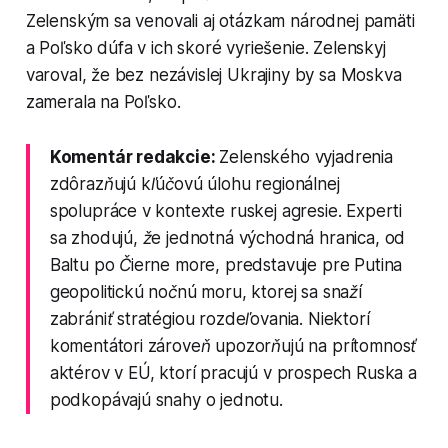
Zelenským sa venovali aj otázkam národnej pamäti
a Poľsko dúfa v ich skoré vyriešenie. Zelenskyj
varoval, že bez nezávislej Ukrajiny by sa Moskva
zamerala na Poľsko.
Komentár redakcie:
Zelenského vyjadrenia
zdôrazňujú kľúčovú úlohu regionálnej
spolupráce v kontexte ruskej agresie. Experti
sa zhodujú, že jednotná východná hranica, od
Baltu po Čierne more, predstavuje pre Putina
geopolitickú nočnú moru, ktorej sa snaží
zabrániť stratégiou rozdeľovania. Niektorí
komentátori zároveň upozorňujú na prítomnosť
aktérov v EÚ, ktorí pracujú v prospech Ruska a
podkopávajú snahy o jednotu.