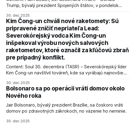
Trump, bývalý prezident Spojených štátov, v pondelok
vyhlásil, že odzbrojenie palestínskeho hnutia Hamas je
30. dec 2025
kľúčové pre úspešné dosiahnutie prímeria v Gaze. Agentúra
Kim Čong-un chváli nové raketomety: Sú
AFP informuje, že Trump vyjadril presvedčenie, že Izrael plní
pripravené zničiť nepriateľa Lead:
podmienky dohody o prí
Severokórejský vodca Kim Čong-un
inšpekoval výrobu nových salvových
raketometov, ktoré označil za kľúčovú zbraň
pre prípadný konflikt.
Content: Soul 30. decembra (TASR) – Severokórejský líder
Kim Čong-un navštívil továreň, kde sa vyrábajú najnovšie
salvové raketomety a nešetril chválou na ich deštrukčné
30. dec 2025
schopnosti. Informovali o tom štátne médiá KĽDR, na ktoré
Bolsonaro sa po operácii vráti domov okolo
sa odvoláva agentúra AFP.
Nového roka
Jair Bolsonaro, bývalý prezident Brazílie, sa čoskoro vráti
domov po zdravotných zákrokoch, no väzenie ho neminie.
30. dec 2025