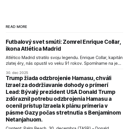
READ MORE
Futbalový svet smúti: Zomrel Enrique Collar,
ikona Atlética Madrid
Atlético Madrid stratilo svoju legendu. Enrique Collar, kapitán
zlatej éry, nás opustil vo veku 91 rokov. Spomíname na jeho
úspechy a odkaz.
30. dec 2025
Trump žiada odzbrojenie Hamasu, chváli
Izrael za dodržiavanie dohody o prímerí
Lead: Bývalý prezident USA Donald Trump
zdôraznil potrebu odzbrojenia Hamasu a
ocenil prístup Izraela k plánu prímeria v
pásme Gazy počas stretnutia s Benjaminom
Netanjahuom.
Content: Palm Beach, 30. decembra (TASR) – Donald