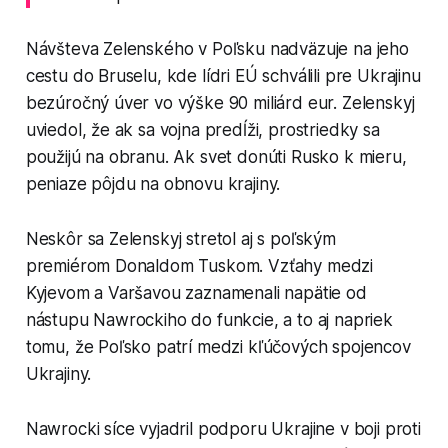
Návšteva Zelenského v Poľsku nadväzuje na jeho
cestu do Bruselu, kde lídri EÚ schválili pre Ukrajinu
bezúročný úver vo výške 90 miliárd eur. Zelenskyj
uviedol, že ak sa vojna predĺži, prostriedky sa
použijú na obranu. Ak svet donúti Rusko k mieru,
peniaze pôjdu na obnovu krajiny.
Neskôr sa Zelenskyj stretol aj s poľským
premiérom Donaldom Tuskom. Vzťahy medzi
Kyjevom a Varšavou zaznamenali napätie od
nástupu Nawrockiho do funkcie, a to aj napriek
tomu, že Poľsko patrí medzi kľúčových spojencov
Ukrajiny.
Nawrocki síce vyjadril podporu Ukrajine v boji proti