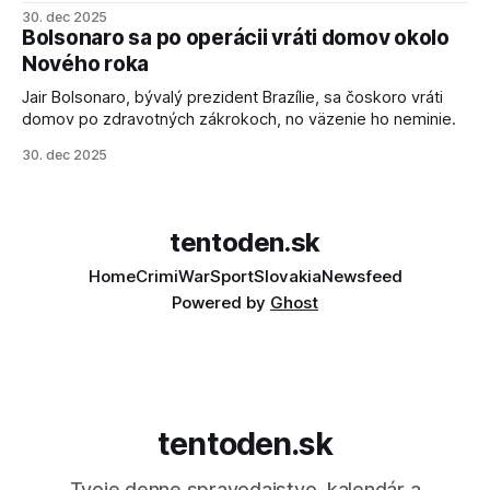
salvové raketomety a nešetril chválou na ich deštrukčné
30. dec 2025
schopnosti. Informovali o tom štátne médiá KĽDR, na ktoré
Bolsonaro sa po operácii vráti domov okolo
sa odvoláva agentúra AFP.
Nového roka
Jair Bolsonaro, bývalý prezident Brazílie, sa čoskoro vráti
domov po zdravotných zákrokoch, no väzenie ho neminie.
30. dec 2025
tentoden.sk
Home
Crimi
War
Sport
Slovakia
Newsfeed
Powered by
Ghost
tentoden.sk
Tvoje denne spravodajstvo, kalendár a