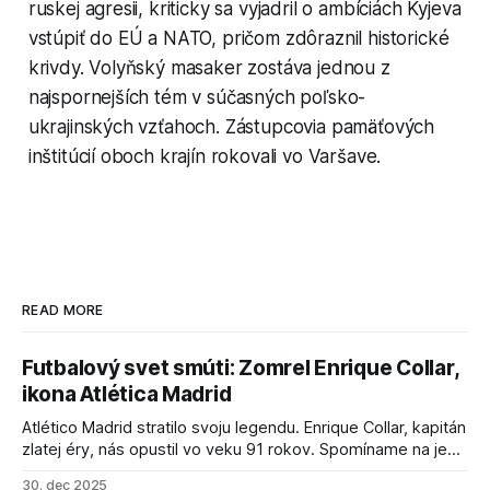
ruskej agresii, kriticky sa vyjadril o ambíciách Kyjeva
vstúpiť do EÚ a NATO, pričom zdôraznil historické
krivdy. Volyňský masaker zostáva jednou z
najspornejších tém v súčasných poľsko-
ukrajinských vzťahoch. Zástupcovia pamäťových
inštitúcií oboch krajín rokovali vo Varšave.
READ MORE
Futbalový svet smúti: Zomrel Enrique Collar,
ikona Atlética Madrid
Atlético Madrid stratilo svoju legendu. Enrique Collar, kapitán
zlatej éry, nás opustil vo veku 91 rokov. Spomíname na jeho
úspechy a odkaz.
30. dec 2025