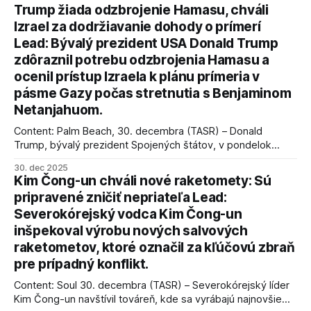
Trump žiada odzbrojenie Hamasu, chváli
Izrael za dodržiavanie dohody o prímerí
Lead: Bývalý prezident USA Donald Trump
zdôraznil potrebu odzbrojenia Hamasu a
ocenil prístup Izraela k plánu prímeria v
pásme Gazy počas stretnutia s Benjaminom
Netanjahuom.
Content: Palm Beach, 30. decembra (TASR) – Donald
Trump, bývalý prezident Spojených štátov, v pondelok
vyhlásil, že odzbrojenie palestínskeho hnutia Hamas je
30. dec 2025
kľúčové pre úspešné dosiahnutie prímeria v Gaze. Agentúra
Kim Čong-un chváli nové raketomety: Sú
AFP informuje, že Trump vyjadril presvedčenie, že Izrael plní
pripravené zničiť nepriateľa Lead:
podmienky dohody o prí
Severokórejský vodca Kim Čong-un
inšpekoval výrobu nových salvových
raketometov, ktoré označil za kľúčovú zbraň
pre prípadný konflikt.
Content: Soul 30. decembra (TASR) – Severokórejský líder
Kim Čong-un navštívil továreň, kde sa vyrábajú najnovšie