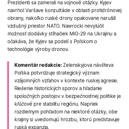
Prezidenti sa zamerali na vojnové otázky. Kyjev
navrhol Varšave konzultácie v oblasti protidrónovej
obrany, nakoľko ruské drony opakovane narušili
vzdušný priestor NATO. Nawrocki nevylúčil
možnosť dodávky stíhačiek MiG-29 na Ukrajinu a
očakáva, že Kyjev sa podelí s Poľskom o
technológie výroby dronov.
Komentár redakcie:
Zelenskyjova návšteva
Poľska potvrdzuje strategický význam
vzájomných vzťahov v kontexte ruskej agresie.
Riešenie historických sporov a hľadanie
spoločných postojov v bezpečnostnej politike je
kľúčové pre stabilitu regiónu. Napriek
rozdielnym pohľadom na niektoré otázky, obe
krajiny si uvedomujú hrozbu, ktorú predstavuje
ruská expanzia.